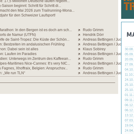
e: 17,5 Millionen Deutsche laufen regelm...
Saison beginnt: Schritt für Schritt di...
 macht den Mai 2026 zum Trailrunning-Mona...
jahr für den Schweizer Laufsport!
rathon: In den Bergen ist es doch am sch...
Rudo Grimm
Forts de Namur (UTFN)
Hendrik Dörr
fe de Saint-Tropez: Die Küste der Schön...
Andreas Bettingen / Judith Stra
n: Bestzeiten im andalusischen Frühling
Andreas Bettingen / Judith Stra
on: Dabei sein ist alles
Klaus Sobirey
30.08
n: Laufen im Paradies
Andreas Bettingen / Judith Stra
05.09
ndien: Unterwegs im Zentrum des Kaffeean...
Rudo Grimm
20.09
pes-Maritimes Nice-Cannes: It‘s very NIC...
Andreas Bettingen / Judith Stra
27.09
s Fagnes, Xhoffraix, Belgien: Anspruchsv...
Rudo Grimm
04.10
n: „We run TLN“
Andreas Bettingen / Judith Stra
11.10
24.10
25.10
25.10
01.11
09.11
06.12
06.12
13.12
07.03
19.04
24.04