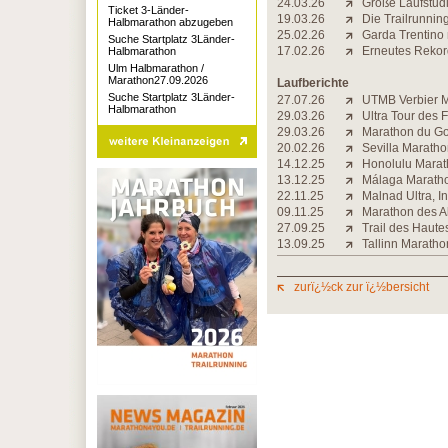
24.03.26
Große Laufstudi
Ticket 3-Länder-
19.03.26
Die Trailrunning-
Halbmarathon abzugeben
25.02.26
Garda Trentino
Suche Startplatz 3Länder-
17.02.26
Erneutes Rekord
Halbmarathon
Ulm Halbmarathon /
Marathon27.09.2026
Laufberichte
Suche Startplatz 3Länder-
27.07.26
UTMB Verbier Ma
Halbmarathon
29.03.26
Ultra Tour des 
29.03.26
Marathon du Gol
20.02.26
Sevilla Maratho
14.12.25
Honolulu Marath
13.12.25
Málaga Maratho
22.11.25
Malnad Ultra, I
09.11.25
Marathon des Al
27.09.25
Trail des Haute
13.09.25
Tallinn Maratho
zurï¿½ck zur ï¿½bersicht