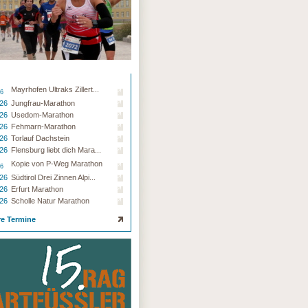
Mayrhofen Ultraks Zillert...
26
.26
Jungfrau-Marathon
.26
Usedom-Marathon
.26
Fehmarn-Marathon
.26
Torlauf Dachstein
.26
Flensburg liebt dich Mara...
Kopie von P-Weg Marathon
26
.26
Südtirol Drei Zinnen Alpi...
.26
Erfurt Marathon
.26
Scholle Natur Marathon
re Termine