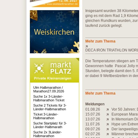
Insgesamt wurden 38 Kilomete
ging es mit dem Rad 1,9 Kilome
gleichen Rundkurs wurden, zur
laufend zurück gelegt.
Mehr zum Thema
DECA IRON TRIATHLON WO
Die Temperaturen stiegen am Ta
Gewonnen hatte Pascal Jolly mi
Stunden, belegte damit den 5. P
er dabei 9 Weltbestzeiten in d
Ulm Halbmarathon /
Marathon27.09.2026
Mehr zum Thema
Suche 1x 3-Länder-
Halbmarathon Ticket
Meldungen
Suche 2 Tickets für 3-
Länder-Halbmarathon
01.08.26
Vor 50 Jahren: 
15.07.26
European Marat
Ticket 3-Länder-
Halbmarathon
13.07.26
In Memoriam Di
Suche Startplatz für 3-
11.07.26
Hype um Extrem-
Länder-Halbmarath
09.07.26
Der langweiligs
Suche 2x 3Länder-
02.07.26
Männer brechen 
Halbmarathon