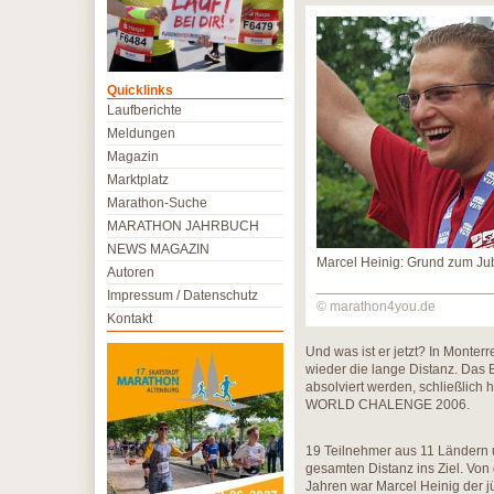
Quicklinks
Laufberichte
Meldungen
Magazin
Marktplatz
Marathon-Suche
MARATHON JAHRBUCH
NEWS MAGAZIN
Marcel Heinig: Grund zum Jub
Autoren
Impressum / Datenschutz
© marathon4you.de
Kontakt
Und was ist er jetzt? In Monter
wieder die lange Distanz. Das
absolviert werden, schließlic
WORLD CHALENGE 2006.
19 Teilnehmer aus 11 Ländern 
gesamten Distanz ins Ziel. Von
Jahren war Marcel Heinig der j