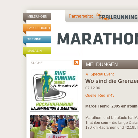
MELDUNGEN
LAUFBERICHTE
TERMINE
MAGAZIN
MELDUNGEN
Special Event
Wo sind die Grenze
07.12.06
Quelle: Red. m4y
Marcel Heinig: 2005 ein Ironma
Marathon- und Ultraläufe hat Ma
Triathlon sein – die lange Dist
180 km Radfahren und 42,195 km 