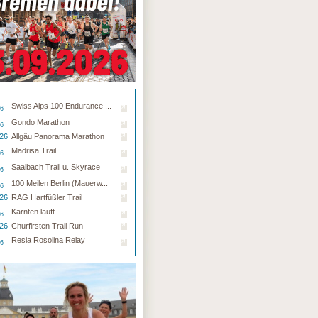
Swiss Alps 100 Endurance ...
26
Gondo Marathon
26
.26
Allgäu Panorama Marathon
Madrisa Trail
26
Saalbach Trail u. Skyrace
26
100 Meilen Berlin (Mauerw...
26
.26
RAG Hartfüßler Trail
Kärnten läuft
26
.26
Churfirsten Trail Run
Resia Rosolina Relay
26