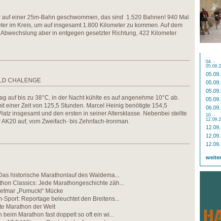
r auf einer 25m-Bahn geschwommen, das sind 1.520 Bahnen! 940 Mal
ter im Kreis, um auf insgesamt 1.800 Kilometer zu kommen. Auf dem
 Abwechslung aber in entgegen gesetzter Richtung, 422 Kilometer
04. -
05.09.
05.09
RLD CHALENGE
05.09
05.09
g auf bis zu 38°C, in der Nacht kühlte es auf angenehme 10°C ab.
05.09
t einer Zeit von 125,5 Stunden. Marcel Heinig benötigte 154,5
06.09
latz insgesamt und den ersten in seiner Altersklasse. Nebenbei stellte
10. -
12.09.
er AK20 auf, vom Zweifach- bis Zehnfach-Ironman.
12.09
12.09
12.09
weite
Das historische Marathonlauf des Waldema...
hon Classics: Jede Marathongeschichte zäh...
etmar „Pumuckl“ Mücke
Sport: Reportage beleuchtet den Breitens...
te Marathon der Welt
beim Marathon fast doppelt so oft ein wi...