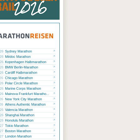
ck
ck
.26
Sydney Marathon
ck
.26
Médoc Marathon
.26
Kopenhagen Halbmarathon
ck
.26
BMW Berlin-Marathon
.26
Cardiff Halbmarathon
ck
.26
Chicago Marathon
.26
Polar Circle Marathon
.26
Marine Corps Marathon
.26
Mainova Frankfurt Maratho...
.26
New York City Marathon
.26
Athens Authentic Marathon
.26
Valencia Marathon
.26
Shanghai Marathon
.26
Honolulu Marathon
.27
Tokio Marathon
.27
Boston Marathon
.27
London Marathon