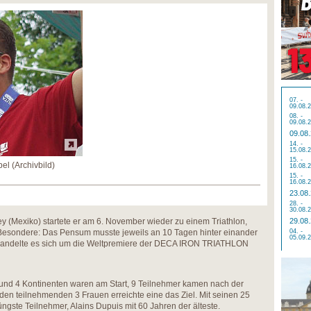
07. -
09.08.
08. -
09.08.
09.08
14. -
15.08.
15. -
el (Archivbild)
16.08.
15. -
16.08.
23.08
28. -
30.08.
rey (Mexiko) startete er am 6. November wieder zu einem Triathlon,
29.08
 Besondere: Das Pensum musste jeweils an 10 Tagen hinter einander
04. -
05.09.
h handelte es sich um die Weltpremiere der DECA IRON TRIATHLON
und 4 Kontinenten waren am Start, 9 Teilnehmer kamen nach der
 den teilnehmenden 3 Frauen erreichte eine das Ziel. Mit seinen 25
üngste Teilnehmer, Alains Dupuis mit 60 Jahren der älteste.