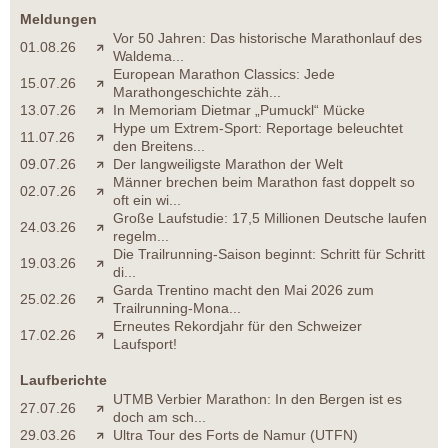
Meldungen
Vor 50 Jahren: Das historische Marathonlauf des
01.08.26
Waldema...
European Marathon Classics: Jede
15.07.26
Marathongeschichte zäh...
13.07.26
In Memoriam Dietmar „Pumuckl“ Mücke
Hype um Extrem-Sport: Reportage beleuchtet
11.07.26
den Breitens...
09.07.26
Der langweiligste Marathon der Welt
Männer brechen beim Marathon fast doppelt so
02.07.26
oft ein wi...
Große Laufstudie: 17,5 Millionen Deutsche laufen
24.03.26
regelm...
Die Trailrunning-Saison beginnt: Schritt für Schritt
19.03.26
di...
Garda Trentino macht den Mai 2026 zum
25.02.26
Trailrunning-Mona...
Erneutes Rekordjahr für den Schweizer
17.02.26
Laufsport!
Laufberichte
UTMB Verbier Marathon: In den Bergen ist es
27.07.26
doch am sch...
29.03.26
Ultra Tour des Forts de Namur (UTFN)