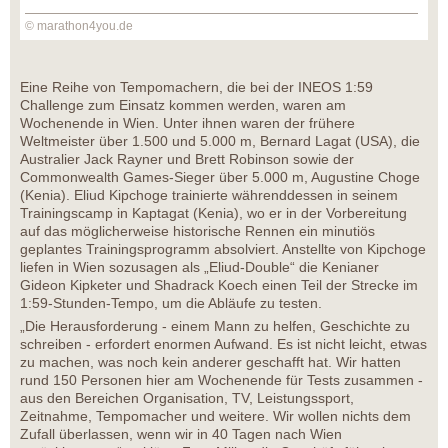
© marathon4you.de
Eine Reihe von Tempomachern, die bei der INEOS 1:59
Challenge zum Einsatz kommen werden, waren am
Wochenende in Wien. Unter ihnen waren der frühere
Weltmeister über 1.500 und 5.000 m, Bernard Lagat (USA), die
Australier Jack Rayner und Brett Robinson sowie der
Commonwealth Games-Sieger über 5.000 m, Augustine Choge
(Kenia). Eliud Kipchoge trainierte währenddessen in seinem
Trainingscamp in Kaptagat (Kenia), wo er in der Vorbereitung
auf das möglicherweise historische Rennen ein minutiös
geplantes Trainingsprogramm absolviert. Anstellte von Kipchoge
liefen in Wien sozusagen als „Eliud-Double“ die Kenianer
Gideon Kipketer und Shadrack Koech einen Teil der Strecke im
1:59-Stunden-Tempo, um die Abläufe zu testen.
„Die Herausforderung - einem Mann zu helfen, Geschichte zu
schreiben - erfordert enormen Aufwand. Es ist nicht leicht, etwas
zu machen, was noch kein anderer geschafft hat. Wir hatten
rund 150 Personen hier am Wochenende für Tests zusammen -
aus den Bereichen Organisation, TV, Leistungssport,
Zeitnahme, Tempomacher und weitere. Wir wollen nichts dem
Zufall überlassen, wenn wir in 40 Tagen nach Wien