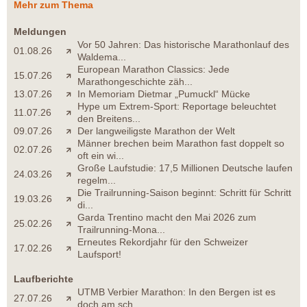
Mehr zum Thema
Meldungen
Vor 50 Jahren: Das historische Marathonlauf des
01.08.26
Waldema...
European Marathon Classics: Jede
15.07.26
Marathongeschichte zäh...
13.07.26
In Memoriam Dietmar „Pumuckl“ Mücke
Hype um Extrem-Sport: Reportage beleuchtet
11.07.26
den Breitens...
09.07.26
Der langweiligste Marathon der Welt
Männer brechen beim Marathon fast doppelt so
02.07.26
oft ein wi...
Große Laufstudie: 17,5 Millionen Deutsche laufen
24.03.26
regelm...
Die Trailrunning-Saison beginnt: Schritt für Schritt
19.03.26
di...
Garda Trentino macht den Mai 2026 zum
25.02.26
Trailrunning-Mona...
Erneutes Rekordjahr für den Schweizer
17.02.26
Laufsport!
Laufberichte
UTMB Verbier Marathon: In den Bergen ist es
27.07.26
doch am sch...