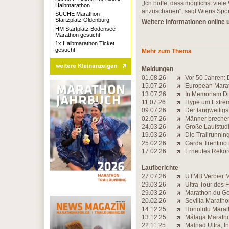
„Ich hoffe, dass möglichst vie
Halbmarathon
anzuschauen“, sagt Wiens Sport
SUCHE Marathon-
Startzplatz Oldenburg
Weitere Informationen online 
HM Startplatz Bodensee
Marathon gesucht
1x Halbmarathon Ticket
gesucht
Mehr zum Thema
Meldungen
01.08.26
Vor 50 Jahren: 
15.07.26
European Marat
13.07.26
In Memoriam Di
11.07.26
Hype um Extrem-
09.07.26
Der langweiligs
02.07.26
Männer brechen 
24.03.26
Große Laufstudi
19.03.26
Die Trailrunning-
25.02.26
Garda Trentino
17.02.26
Erneutes Rekord
Laufberichte
27.07.26
UTMB Verbier Ma
29.03.26
Ultra Tour des 
29.03.26
Marathon du Gol
20.02.26
Sevilla Maratho
14.12.25
Honolulu Marath
13.12.25
Málaga Maratho
22.11.25
Malnad Ultra, I