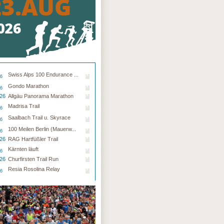
Swiss Alps 100 Endurance ...
26
Gondo Marathon
26
.26
Allgäu Panorama Marathon
Madrisa Trail
26
Saalbach Trail u. Skyrace
26
100 Meilen Berlin (Mauerw...
26
.26
RAG Hartfüßler Trail
Kärnten läuft
26
.26
Churfirsten Trail Run
Resia Rosolina Relay
26