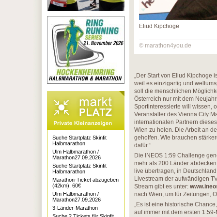
Eliud Kipchoge
© marathon4you.de
„Der Start von Eliud Kipchoge i
weil es einzigartig und weltum
soll die menschlichen Möglichke
Österreich nur mit dem Neujahr
Sportinteressierte will wissen,
Veranstalter des Vienna City Ma
internationalen Partnern diese
Wien zu holen. Die Arbeit an de
geholfen. Wie brauchen stärkere 
Suche Startplatz Skinfit
Halbmarathon
dafür.“
Ulm Halbmarathon /
Die INEOS 1:59 Challenge gener
Marathon27.09.2026
mehr als 200 Länder abdecken, 
Suche Startplatz Skinfit
live übertragen, in Deutschland
Halbmarathon
Livestream der aufwändigen TV
Marathon-Ticket abzugeben
(42km), 60€
Stream gibt es unter:
www.ineo
Ulm Halbmarathon /
nach Wien, um für Zeitungen, 
Marathon27.09.2026
„Es ist eine historische Chanc
3-Länder-Marathon
auf immer mit dem ersten 1:59-
Suche 2 Tickets für Skinfit