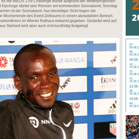
n für die INEOS 1:59 Challenge wurde aufgrund der Wetterprognosen
Eliud Kipchoge startet sein Rennen am kommenden Sonnabend, Sonntag
termin ist der Sonnabend. Aus derzeitiger Sicht liegen die
te Wochenende des Event-Zeitraums in einem akzeptablen Bereich.
ssekonferenz im Wiener Rathaus bekannt gegeben. Gestartet wird auf
 Startzeit wird aber auch erst kurzfristig festgelegt.
07. -
09.08.
08. -
09.08.
09.08
14. -
15.08.
15. -
16.08.
15. -
16.08.
23.08
28. -
30.08.
29.08
04. -
05.09.