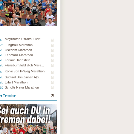
Mayrhofen Ultraks Zillert...
26
.26
Jungfrau-Marathon
.26
Usedom-Marathon
.26
Fehmarn-Marathon
.26
Torlauf Dachstein
.26
Flensburg liebt dich Mara...
Kopie von P-Weg Marathon
26
.26
Südtirol Drei Zinnen Alpi...
.26
Erfurt Marathon
.26
Scholle Natur Marathon
re Termine