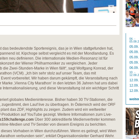
04. -
05.09.
05.09
st das bedeutendste Sportereignis, das je in Wien stattgefunden hat,
05.09
spannend ist. Kipchoge selbst vergleicht es mit der Mondlandung. Es
05.09
iten neu definieren. Die internationale Medien-Resonanz ist für
05.09
skonzert der Wiener Philharmoniker zu vergleichen. Jeder
06.09
 ob die Zwei-Stunden-Marke in Wien fällt“, sagt Wolfgang Konrad, der
10. -
rathon (VCM). „Ich bin sehr stolz auf unser Team, das mit
12.09.
s Event vorbereitet. Wir haben darum gekämpft, die Veranstaltung nach
12.09
r Marke ,Vienna City Marathon’ in den letzten 36 Jahren hat uns dabei
12.09
Internationalisierung, und diese Veranstaltung ist ein wichtiger Schritt
12.09
weite
iert globales Medieninteresse. Bisher haben 30 TV-Stationen, die
zugestimmt, den Lauf live zu übertragen. In Österreich wird der ORF
 plant das ZDF, Highlights zu zeigen. Zudem wird ein weltweiter
-Produktion auf YouTube gezeigt. Weitere Informationen zum Live-
s159challenge.com
Über 300 akkreditierte Medienvertreter kommen
Online-Medien und TV-Sender von diesem Ereignis zu berichten.
e, dieses Vorhaben in Wien durchzuführen. Wenn es gelingt, wird Wien
Marathon verbunden sein“, erklärt Organisationsleiter Gerhard Wehr.