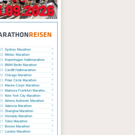
.26
Sydney Marathon
.26
Médoc Marathon
.26
Kopenhagen Halbmarathon
.26
BMW Berlin-Marathon
.26
Cardiff Halbmarathon
.26
Chicago Marathon
.26
Polar Circle Marathon
.26
Marine Corps Marathon
.26
Mainova Frankfurt Maratho...
.26
New York City Marathon
.26
Athens Authentic Marathon
.26
Valencia Marathon
.26
Shanghai Marathon
ck
.26
Honolulu Marathon
ck
.27
Tokio Marathon
.27
Boston Marathon
ck
.27
London Marathon