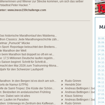
le Wienerinnen und Wiener zur Strecke kommen, um sich das selber
stadtrat Peter Hacker. "
unter:
www.ineos159challenge.com
Das historische Marathonlauf des Waldema...
30.08
hon Classics: Jede Marathongeschichte zäh...
05.09
etmar „Pumuckl“ Mücke
20.09
Sport: Reportage beleuchtet den Breitens...
te Marathon der Welt
27.09
beim Marathon fast doppelt so oft ein wi...
04.10
e: 17,5 Millionen Deutsche laufen regelm...
11.10
Saison beginnt: Schritt für Schritt di...
24.10
 macht den Mai 2026 zum Trailrunning-Mona...
25.10
jahr für den Schweizer Laufsport!
25.10
01.11
09.11
rathon: In den Bergen ist es doch am sch...
Rudo Grimm
06.12
Forts de Namur (UTFN)
Hendrik Dörr
06.12
fe de Saint-Tropez: Die Küste der Schön...
Andreas Bettingen / Judith Stra
13.12
n: Bestzeiten im andalusischen Frühling
Andreas Bettingen / Judith Stra
07.03
on: Dabei sein ist alles
Klaus Sobirey
19.04
n: Laufen im Paradies
Andreas Bettingen / Judith Stra
24.04
ndien: Unterwegs im Zentrum des Kaffeean...
Rudo Grimm