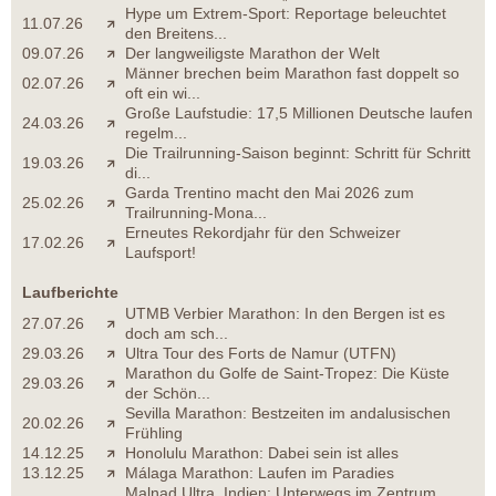
Hype um Extrem-Sport: Reportage beleuchtet
11.07.26
den Breitens...
09.07.26
Der langweiligste Marathon der Welt
Männer brechen beim Marathon fast doppelt so
02.07.26
oft ein wi...
Große Laufstudie: 17,5 Millionen Deutsche laufen
24.03.26
regelm...
Die Trailrunning-Saison beginnt: Schritt für Schritt
19.03.26
di...
Garda Trentino macht den Mai 2026 zum
25.02.26
Trailrunning-Mona...
Erneutes Rekordjahr für den Schweizer
17.02.26
Laufsport!
Laufberichte
UTMB Verbier Marathon: In den Bergen ist es
27.07.26
doch am sch...
29.03.26
Ultra Tour des Forts de Namur (UTFN)
Marathon du Golfe de Saint-Tropez: Die Küste
29.03.26
der Schön...
Sevilla Marathon: Bestzeiten im andalusischen
20.02.26
Frühling
14.12.25
Honolulu Marathon: Dabei sein ist alles
13.12.25
Málaga Marathon: Laufen im Paradies
Malnad Ultra, Indien: Unterwegs im Zentrum