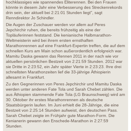
hochklassiges wie spannendes Eliterennen. Bei den Frauen
könnte in diesem Jahr eine Verbesserung des Streckenrekords
drin sein, der aktuell bei 2:21:01 Stunden liegt", sagt
Renndirektor Jo Schindler.
Die Augen der Zuschauer werden vor allem auf Peres
Jepchirchir ruhen, die bereits frühzeitig als eine der
Topläuferinnen feststand. Die kenianische Halbmarathon-
Weltmeisterin wird bei ihrem ersten ernsthaften
Marathonrennen auf eine Frankfurt-Expertin treffen, die auf dem
schnellen Kurs am Main schon außerordentlich erfolgreich war.
Mamitu Daska gewann das Rennen 2011 in der nach wie vor
aktuellen persönlichen Bestzeit von 2:21:59 Stunden. 2012 war
sie Dritte in 2:23:52, ein Jahr später Vierte in 2:23:23. Ihre drei
schnellsten Marathonzeiten lief die 33-jährige Äthiopierin
allesamt in Frankfurt.
Zu den Gegnerinnen von Peres Jepchirchir und Mamitu Daska
werden unter anderen Fate Tola und Sarah Chebet zählen. Die
aus Äthiopien stammende Fate Tola (LG Braunschweig) wird am
30. Oktober ihr erstes Marathonrennen als deutsche
Staatsbürgerin laufen. Im Juni erhielt die 28-Jährige, die eine
Bestzeit von 2:25:14 Stunden aufweist, den deutschen Pass.
Sarah Chebet zeigte im Frühjahr gute Marathon-Form. Die
Kenianerin gewann den Enschede-Marathon in 2:27:59
Stunden.