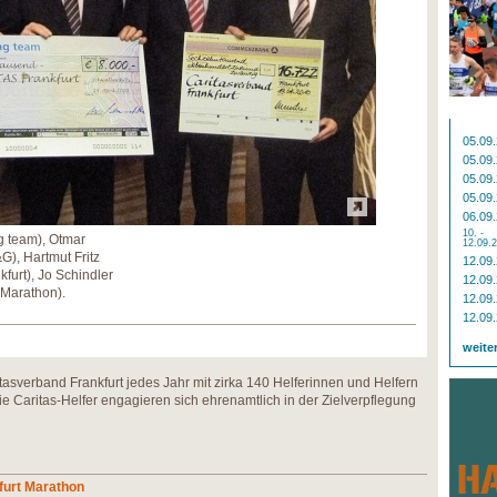
05.09
05.09
05.09
05.09
06.09
10. -
g team), Otmar
12.09.
G), Hartmut Fritz
12.09
kfurt), Jo Schindler
12.09
 Marathon).
12.09
12.09
weite
ritasverband Frankfurt jedes Jahr mit zirka 140 Helferinnen und Helfern
 Caritas-Helfer engagieren sich ehrenamtlich in der Zielverpflegung
furt Marathon