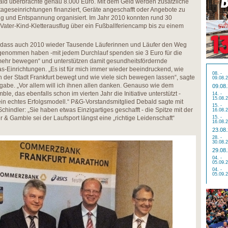
ld überbrachte genau 8.000 Euro. Mit dem Geld werden zusätzliche
geseinrichtungen finanziert, Geräte angeschafft oder Angebote zu
 und Entspannung organisiert. Im Jahr 2010 konnten rund 30
 Vater-Kind-Kletterausflug über ein Fußballferiencamp bis zu einem
ich, dass auch 2010 wieder Tausende Läuferinnen und Läufer den Weg
genommen haben -mit jedem Durchlauf spenden sie 3 Euro für die
 mehr bewegen“ und unterstützen damit gesundheitsfördernde
s-Einrichtungen. „Es ist für mich immer wieder beeindruckend, wie
08. -
 der Stadt Frankfurt bewegt und wie viele sich bewegen lassen“, sagte
09.08.
rgabe. „Vor allem will ich ihnen allen danken. Genauso wie dem
09.08
e, das ebenfalls schon im vierten Jahr die Initiative unterstützt -
14. -
15.08.
 ein echtes Erfolgsmodell.“ P&G-Vorstandsmitglied Debald sagte mit
15. -
chindler: „Sie haben etwas Einzigartiges geschafft - die Spitze mit der
16.08.
er & Gamble sei der Laufsport längst eine „richtige Leidenschaft“
15. -
16.08.
23.08
28. -
30.08.
29.08
04. -
05.09.
04. -
05.09.