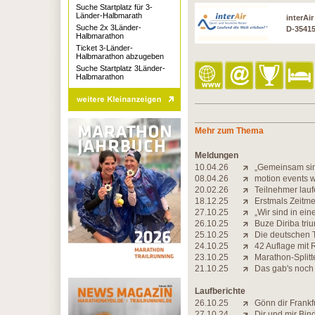
Suche Startplatz für 3-
Länder-Halbmarath
interAi
Suche 2x 3Länder-
D-3541
Halbmarathon
Ticket 3-Länder-
Halbmarathon abzugeben
Suche Startplatz 3Länder-
Halbmarathon
Mehr zum Thema
Meldungen
10.04.26
„Gemeinsam sind
08.04.26
motion events 
20.02.26
Teilnehmer lauf
18.12.25
Erstmals Zeitme
27.10.25
„Wir sind in ei
26.10.25
Buze Diriba triu
25.10.25
Die deutschen T
24.10.25
42 Auflage mit 
23.10.25
Marathon-Splitt
21.10.25
Das gab's noch
Laufberichte
26.10.25
Gönn dir Frankf
27.10.24
Dir und mir Bin