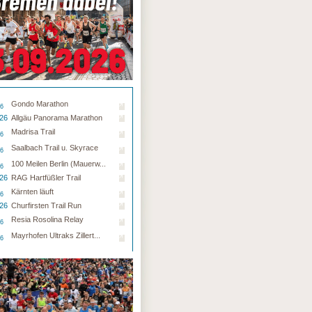
Gondo Marathon
26
.26
Allgäu Panorama Marathon
Madrisa Trail
26
Saalbach Trail u. Skyrace
26
100 Meilen Berlin (Mauerw...
26
.26
RAG Hartfüßler Trail
Kärnten läuft
26
.26
Churfirsten Trail Run
Resia Rosolina Relay
26
Mayrhofen Ultraks Zillert...
26