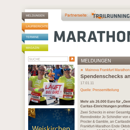
MELDUNGEN
LAUFBERICHTE
TERMINE
MAGAZIN
MELDUNGEN
Mainova Frankfurt Marathon
Spendenschecks an
17.01.11
Quelle: Pressemitteilung
Mehr als 26.000 Euro für „Ge
Caritas-Einrichtungen profiti
Zwei Schecks in einer Gesamt
Renndirektor Jo Schindler von 
Procter & Gamble, an Caritasdi
Frankfurt-Marathon Ende Okto