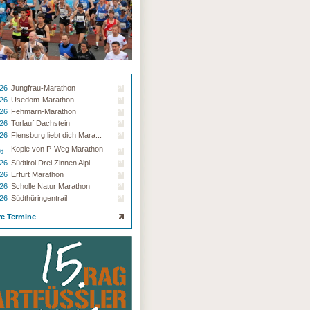
.26
Jungfrau-Marathon
.26
Usedom-Marathon
.26
Fehmarn-Marathon
.26
Torlauf Dachstein
.26
Flensburg liebt dich Mara...
Kopie von P-Weg Marathon
26
.26
Südtirol Drei Zinnen Alpi...
.26
Erfurt Marathon
.26
Scholle Natur Marathon
.26
Südthüringentrail
re Termine