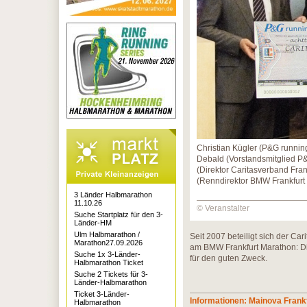
Christian Kügler (P&G runnin
Debald (Vorstandsmitglied P&
(Direktor Caritasverband Fran
(Renndirektor BMW Frankfurt
3 Länder Halbmarathon
11.10.26
© Veranstalter
Suche Startplatz für den 3-
Länder-HM
Ulm Halbmarathon /
Seit 2007 beteiligt sich der Ca
Marathon27.09.2026
am BMW Frankfurt Marathon: Die
Suche 1x 3-Länder-
für den guten Zweck.
Halbmarathon Ticket
Suche 2 Tickets für 3-
Länder-Halbmarathon
Ticket 3-Länder-
Informationen: Mainova Frank
Halbmarathon