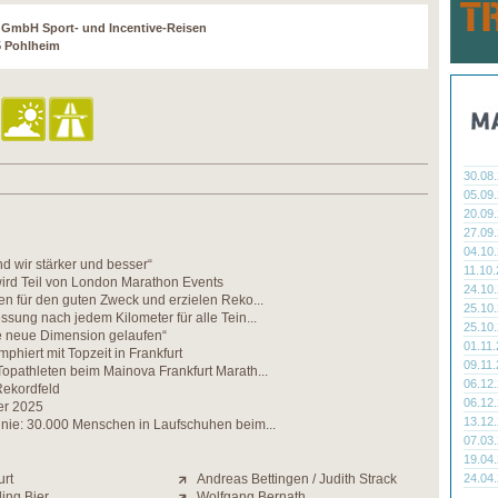
r GmbH Sport- und Incentive-Reisen
5 Pohlheim
30.08
05.09
20.09
27.09
04.10
 wir stärker und besser“
11.10
wird Teil von London Marathon Events
24.10
en für den guten Zweck und erzielen Reko...
25.10
ssung nach jedem Kilometer für alle Tein...
25.10
ne neue Dimension gelaufen“
01.11
mphiert mit Topzeit in Frankfurt
09.11
opathleten beim Mainova Frankfurt Marath...
06.12
Rekordfeld
06.12
er 2025
13.12
 nie: 30.000 Menschen in Laufschuhen beim...
07.03
19.04
urt
Andreas Bettingen / Judith Strack
24.04
ding Bier
Wolfgang Bernath