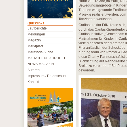
Höhe von 18.358,98 Euro, Deba
Bewegungsangebote in Kinderta
Themen wie gesunde Ernährung
Projekte realisiert werden, vom
Tanztheaterworkshop.
Quicklinks
Caritasdirektor Fritz freute s
Laufberichte
durch das Caritas-Spendentor 
Caritas-Initiative „Gemeinsam
Meldungen
Maßnahmen für Kinder in Carita
Magazin
viele Menschen der Marathon in
Marktplatz
Fritz anlässlich der Scheckübe
Marathon-Suche
running team von Procter & Gambl
diese Charity-Partnerschaft ist
MARATHON JAHRBUCH
Blickrichtung auf Renndirektor S
NEWS MAGAZIN
Breite zu verbinden.“ Bei Proct
Autoren
geworden.
Impressum / Datenschutz
Kontakt