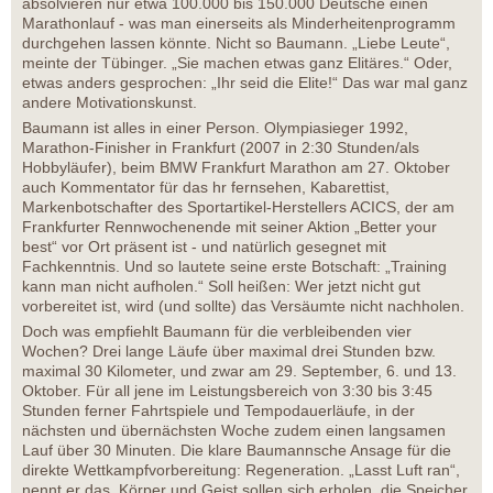
absolvieren nur etwa 100.000 bis 150.000 Deutsche einen
Marathonlauf - was man einerseits als Minderheitenprogramm
durchgehen lassen könnte. Nicht so Baumann. „Liebe Leute“,
meinte der Tübinger. „Sie machen etwas ganz Elitäres.“ Oder,
etwas anders gesprochen: „Ihr seid die Elite!“ Das war mal ganz
andere Motivationskunst.
Baumann ist alles in einer Person. Olympiasieger 1992,
Marathon-Finisher in Frankfurt (2007 in 2:30 Stunden/als
Hobbyläufer), beim BMW Frankfurt Marathon am 27. Oktober
auch Kommentator für das hr fernsehen, Kabarettist,
Markenbotschafter des Sportartikel-Herstellers ACICS, der am
Frankfurter Rennwochenende mit seiner Aktion „Better your
best“ vor Ort präsent ist - und natürlich gesegnet mit
Fachkenntnis. Und so lautete seine erste Botschaft: „Training
kann man nicht aufholen.“ Soll heißen: Wer jetzt nicht gut
vorbereitet ist, wird (und sollte) das Versäumte nicht nachholen.
Doch was empfiehlt Baumann für die verbleibenden vier
Wochen? Drei lange Läufe über maximal drei Stunden bzw.
maximal 30 Kilometer, und zwar am 29. September, 6. und 13.
Oktober. Für all jene im Leistungsbereich von 3:30 bis 3:45
Stunden ferner Fahrtspiele und Tempodauerläufe, in der
nächsten und übernächsten Woche zudem einen langsamen
Lauf über 30 Minuten. Die klare Baumannsche Ansage für die
direkte Wettkampfvorbereitung: Regeneration. „Lasst Luft ran“,
nennt er das. Körper und Geist sollen sich erholen, die Speicher