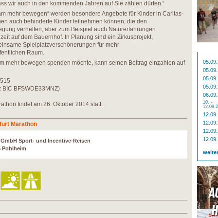
 dass wir auch in den kommenden Jahren auf Sie zählen dürfen.“
m mehr bewegen“ werden besondere Angebote für Kinder in Caritas-
enen auch behinderte Kinder teilnehmen können, die den
gung verhelfen, aber zum Beispiel auch Naturerfahrungen
zeit auf dem Bauernhof. In Planung sind ein Zirkusprojekt,
einsame Spielplatzverschönerungen für mehr
fentlichen Raum.
05.09
nsam mehr bewegen spenden möchte, kann seinen Beitrag einzahlen auf
05.09
05.09
1515
05.09
ainz BIC BFSWDE33MNZ)
06.09
10. -
thon findet am 26. Oktober 2014 statt.
12.09.
12.09
12.09
furt Marathon
12.09
12.09
r GmbH Sport- und Incentive-Reisen
5 Pohlheim
weite