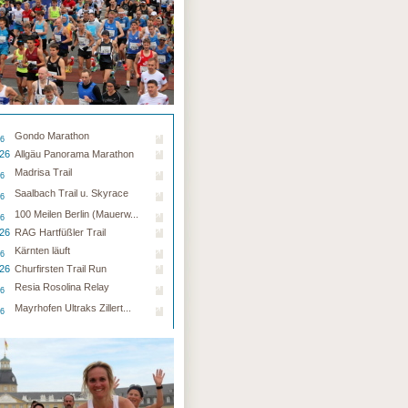
Gondo Marathon
26
.26
Allgäu Panorama Marathon
Madrisa Trail
26
Saalbach Trail u. Skyrace
26
100 Meilen Berlin (Mauerw...
26
.26
RAG Hartfüßler Trail
Kärnten läuft
26
.26
Churfirsten Trail Run
Resia Rosolina Relay
26
Mayrhofen Ultraks Zillert...
26