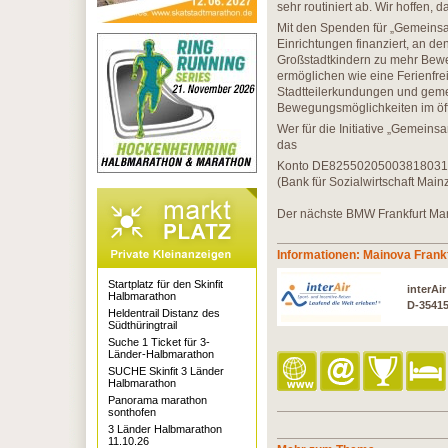
sehr routiniert ab. Wir hoffen,
Mit den Spenden für „Gemeinsa
Einrichtungen finanziert, an d
Großstadtkindern zu mehr Bewe
ermöglichen wie eine Ferienfrei
Stadtteilerkundungen und gem
Bewegungsmöglichkeiten im öf
Wer für die Initiative „Gemei
das
Konto DE8255020500381803
(Bank für Sozialwirtschaft M
Der nächste BMW Frankfurt Mara
Informationen: Mainova Frank
Startplatz für den Skinfit
interAi
Halbmarathon
D-3541
Heldentrail Distanz des
Südthüringtrail
Suche 1 Ticket für 3-
Länder-Halbmarathon
SUCHE Skinfit 3 Länder
Halbmarathon
Panorama marathon
sonthofen
3 Länder Halbmarathon
11.10.26