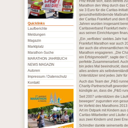
Fritz freute sich, dass bereit
Marathon den Weg durch das C
sie 3 Euro für die Caritas-Ini
gesundheitsfördernde Maßnahme
der Caritas Frankfurt und dem 
Quicklinks
Jahren wurden insgesamt berei
Caritasverband Frankfurt mehr 
Laufberichte
aus seinen Einrichtungen finan
Meldungen
„Ein ‚verflixtes‘ siebtes Jahr
Magazin
Frankfurt Marathon war auch 20
Marktplatz
der auch die ehrenamtlichen He
Marathon-Suche
Marathon engagieren. „Die Char
ein Erfolgsmodell!“, sagte der C
MARATHON JAHRBUCH
perfekte Zusammenarbeit. Auch 
NEWS MAGAZIN
bin jedes Mal beeindruckt, dass 
Autoren
alles andere als selbstverständ
Unterstützer sind jedes Jahr fü
Impressum / Datenschutz
Auch das Team der „P&G runners
Kontakt
Charity-Partnerschaft geword
kündigte an, dass die „P&G run
Seit 2007 unterstützen die Läu
bewegen“ zugunsten von gesun
Im Vorfeld des Marathons 201
Art im Ostpark mit Kindern aus d
Caritas-Mitarbeiter und Läufe
aus zwei Kindern und zwei Erwa
Schindler dankte seinerseits de