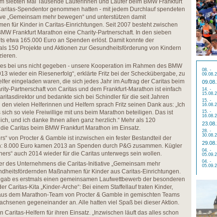
s zum siebten Mal Tausende Läuferinnen und Läufer beim BMW Frankfurt
aritas-Spendentor genommen hatten - mit jedem Durchlauf spendeten
tiative „Gemeinsam mehr bewegen“ und unterstützen damit
n für Kinder in Caritas-Einrichtungen. Seit 2007 besteht zwischen
BMW Frankfurt Marathon eine Charity-Partnerschaft. In den sieben
ts etwa 165.000 Euro an Spenden erlöst. Damit konnte der
als 150 Projekte und Aktionen zur Gesundheitsförderung von Kindern
zieren.
 hat es bei uns nicht gegeben - unsere Kooperation im Rahmen des BMW
08. -
13 wieder ein Riesenerfolg“, erklärte Fritz bei der Scheckübergabe, zu
09.08.
lfer eingeladen waren, die sich jedes Jahr im Auftrag der Caritas beim
09.08
ity-Partnerschaft von Caritas und dem Frankfurt-Marathon ist einfach
14. -
15.08.
aritasdirektor und bedankte sich bei Schindler für die seit Jahren
15. -
den vielen Helferinnen und Helfern sprach Fritz seinen Dank aus: „Ich
16.08.
sich so viele Freiwillige mit uns beim Marathon beteiligen. Das ist
15. -
16.08.
lich, und ich danke Ihnen allen ganz herzlich.“ Mehr als 120
23.08
r die Caritas beim BMW Frankfurt Marathon im Einsatz.
28. -
30.08.
“ von Procter & Gamble ist inzwischen ein fester Bestandteil der
29.08
en: 8.000 Euro kamen 2013 an Spenden durch P&G zusammen. Kügler
04. -
ners“ auch 2014 wieder für die Caritas unterwegs sein wollen.
05.09.
04. -
fer des Unternehmens die Caritas-Initiative „Gemeinsam mehr
05.09.
dheitsfördernden Maßnahmen für Kinder aus Caritas-Einrichtungen.
3 gab es erstmals einen gemeinsamen Laufwettbewerb der besonderen
er Caritas-Kita „Kinder-Arche“: Bei einem Staffellauf traten Kinder,
r aus dem Marathon-Team von Procter & Gamble in gemischten Teams
chsenen gegeneinander an. Alle hatten viel Spaß bei dieser Aktion.
n Caritas-Helfern für ihren Einsatz. „Inzwischen läuft das alles schon