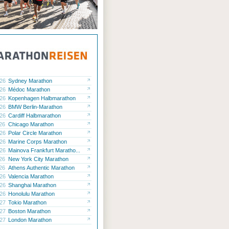
.26
Sydney Marathon
.26
Médoc Marathon
.26
Kopenhagen Halbmarathon
.26
BMW Berlin-Marathon
.26
Cardiff Halbmarathon
.26
Chicago Marathon
.26
Polar Circle Marathon
.26
Marine Corps Marathon
.26
Mainova Frankfurt Maratho...
.26
New York City Marathon
.26
Athens Authentic Marathon
.26
Valencia Marathon
.26
Shanghai Marathon
.26
Honolulu Marathon
.27
Tokio Marathon
.27
Boston Marathon
.27
London Marathon