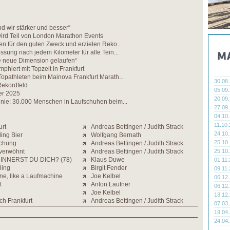
 wir stärker und besser“
wird Teil von London Marathon Events
en für den guten Zweck und erzielen Reko...
ssung nach jedem Kilometer für alle Tein...
ne neue Dimension gelaufen“
mphiert mit Topzeit in Frankfurt
opathleten beim Mainova Frankfurt Marath...
30.08
Rekordfeld
05.09
er 2025
20.09
 nie: 30.000 Menschen in Laufschuhen beim...
27.09
04.10
11.10
urt
Andreas Bettingen / Judith Strack
24.10
ding Bier
Wolfgang Bernath
25.10
schung
Andreas Bettingen / Judith Strack
verwöhnt
Andreas Bettingen / Judith Strack
25.10
INNERST DU DICH? (78)
Klaus Duwe
01.11
ling
Birgit Fender
09.11
ne, like a Laufmachine
Joe Kelbel
06.12
t
Anton Lautner
06.12
Joe Kelbel
13.12
ch Frankfurt
Andreas Bettingen / Judith Strack
07.03
19.04
24.04