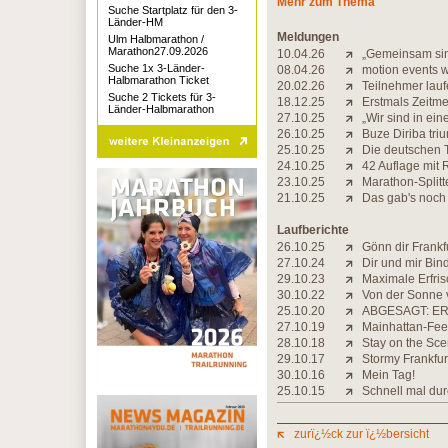
Mehr zum Thema
Suche Startplatz für den 3-
Länder-HM
Meldungen
Ulm Halbmarathon /
Marathon27.09.2026
10.04.26
„Gemeinsam sind
Suche 1x 3-Länder-
08.04.26
motion events 
Halbmarathon Ticket
20.02.26
Teilnehmer lauf
Suche 2 Tickets für 3-
18.12.25
Erstmals Zeitme
Länder-Halbmarathon
27.10.25
„Wir sind in ei
26.10.25
Buze Diriba triu
25.10.25
Die deutschen T
24.10.25
42 Auflage mit 
23.10.25
Marathon-Splitt
21.10.25
Das gab's noch
Laufberichte
26.10.25
Gönn dir Frankf
27.10.24
Dir und mir Bin
29.10.23
Maximale Erfri
30.10.22
Von der Sonne 
25.10.20
ABGESAGT: ER
27.10.19
Mainhattan-Fee
28.10.18
Stay on the Sce
29.10.17
Stormy Frankfur
30.10.16
Mein Tag!
25.10.15
Schnell mal dur
zurï¿½ck zur ï¿½bersicht