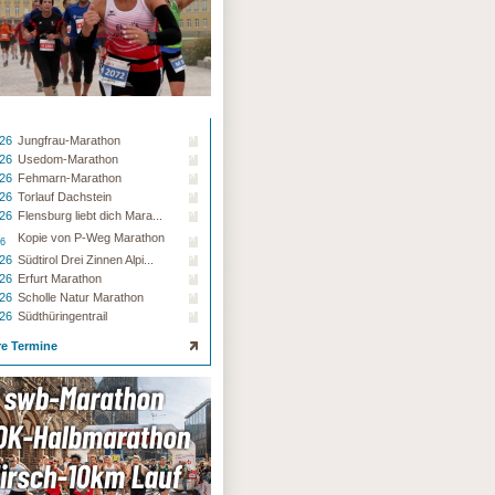
.26
Jungfrau-Marathon
.26
Usedom-Marathon
.26
Fehmarn-Marathon
.26
Torlauf Dachstein
.26
Flensburg liebt dich Mara...
Kopie von P-Weg Marathon
26
.26
Südtirol Drei Zinnen Alpi...
.26
Erfurt Marathon
.26
Scholle Natur Marathon
.26
Südthüringentrail
re Termine