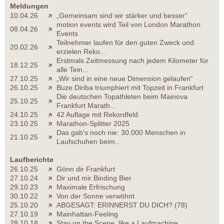
Meldungen
10.04.26
„Gemeinsam sind wir stärker und besser“
motion events wird Teil von London Marathon
08.04.26
Events
Teilnehmer laufen für den guten Zweck und
20.02.26
erzielen Reko...
Erstmals Zeitmessung nach jedem Kilometer für
18.12.25
alle Tein...
27.10.25
„Wir sind in eine neue Dimension gelaufen“
26.10.25
Buze Diriba triumphiert mit Topzeit in Frankfurt
Die deutschen Topathleten beim Mainova
25.10.25
Frankfurt Marath...
24.10.25
42 Auflage mit Rekordfeld
23.10.25
Marathon-Splitter 2025
Das gab's noch nie: 30.000 Menschen in
21.10.25
Laufschuhen beim...
Laufberichte
26.10.25
Gönn dir Frankfurt
27.10.24
Dir und mir Binding Bier
29.10.23
Maximale Erfrischung
30.10.22
Von der Sonne verwöhnt
25.10.20
ABGESAGT: ERINNERST DU DICH? (78)
27.10.19
Mainhattan-Feeling
28.10.18
Stay on the Scene, like a Laufmachine