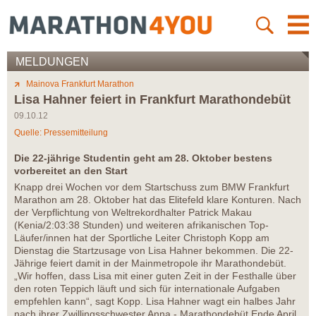
MELDUNGEN
Mainova Frankfurt Marathon
Lisa Hahner feiert in Frankfurt Marathondebüt
09.10.12
Quelle: Pressemitteilung
Die 22-jährige Studentin geht am 28. Oktober bestens
vorbereitet an den Start
Knapp drei Wochen vor dem Startschuss zum BMW Frankfurt
Marathon am 28. Oktober hat das Elitefeld klare Konturen. Nach
der Verpflichtung von Weltrekordhalter Patrick Makau
(Kenia/2:03:38 Stunden) und weiteren afrikanischen Top-
Läufer/innen hat der Sportliche Leiter Christoph Kopp am
Dienstag die Startzusage von Lisa Hahner bekommen. Die 22-
Jährige feiert damit in der Mainmetropole ihr Marathondebüt.
„Wir hoffen, dass Lisa mit einer guten Zeit in der Festhalle über
den roten Teppich läuft und sich für internationale Aufgaben
empfehlen kann“, sagt Kopp. Lisa Hahner wagt ein halbes Jahr
nach ihrer Zwillingsschwester Anna - Marathondebüt Ende April