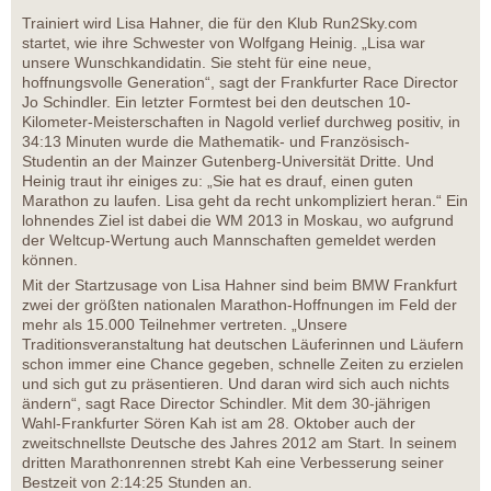
Trainiert wird Lisa Hahner, die für den Klub Run2Sky.com
startet, wie ihre Schwester von Wolfgang Heinig. „Lisa war
unsere Wunschkandidatin. Sie steht für eine neue,
hoffnungsvolle Generation“, sagt der Frankfurter Race Director
Jo Schindler. Ein letzter Formtest bei den deutschen 10-
Kilometer-Meisterschaften in Nagold verlief durchweg positiv, in
34:13 Minuten wurde die Mathematik- und Französisch-
Studentin an der Mainzer Gutenberg-Universität Dritte. Und
Heinig traut ihr einiges zu: „Sie hat es drauf, einen guten
Marathon zu laufen. Lisa geht da recht unkompliziert heran.“ Ein
lohnendes Ziel ist dabei die WM 2013 in Moskau, wo aufgrund
der Weltcup-Wertung auch Mannschaften gemeldet werden
können.
Mit der Startzusage von Lisa Hahner sind beim BMW Frankfurt
zwei der größten nationalen Marathon-Hoffnungen im Feld der
mehr als 15.000 Teilnehmer vertreten. „Unsere
Traditionsveranstaltung hat deutschen Läuferinnen und Läufern
schon immer eine Chance gegeben, schnelle Zeiten zu erzielen
und sich gut zu präsentieren. Und daran wird sich auch nichts
ändern“, sagt Race Director Schindler. Mit dem 30-jährigen
Wahl-Frankfurter Sören Kah ist am 28. Oktober auch der
zweitschnellste Deutsche des Jahres 2012 am Start. In seinem
dritten Marathonrennen strebt Kah eine Verbesserung seiner
Bestzeit von 2:14:25 Stunden an.