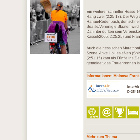
Ein weiterer schneller Hesse, 
Rang zwei (2:25:13). Der Weg am
Hanau/Rodenbach, den schnell
Seattle/Vereinigte Staaten wird
Dahinter dürften sein Vereinsk
Kassel/2005: 2:25:25) und Frank
Auch die hessischen Marathonlä
Szene. Anke Holljesiefken (Spiri
(2:51:15) kam als Fünfte ins Ziel
gemeldet, das Frauenrennen ist 
Informationen: Mainova Frank
interAi
D-3541
Mehr zum Thema