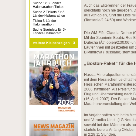
Suche 1x 3-Länder-
Auch das Eliterennen der Frauen
Halbmarathon Ticket
gleichfalls noch nie gegeben. 
Suche 2 Tickets für 3-
aus Äthiopien, führt die Liste 
Länder-Halbmarathon
(Tansania/2:24:59) und Worknes
Ticket 3-Länder-
Halbmarathon
Suche Startplatz für 3-
Die WM-Elfte Claudia Dreher (
Länder-Halbmarath
Mit der Spanierin Beatriz Ros 
Dulecha (Äthiopien/2:30:06) und
Läuferinnen mit Bestzeiten um 
Biktimirova (Russland) steht se
„Boston-Paket“ für die
Hassia Mineralquellen unterst
mit dem Hessischen Leichtathle
Hessischen Marathonmeistersch
2006 stattfinden. Als Preis für 
Flug und Übernachtung nach B
(16. April 2007). Der Boston-Ma
Marathonveranstaltung der Welt
Im Vorjahr hatten sich beim M
und Veronika Ulrich (LG Neu-I
sowohl bei den Männern als au
startete bereits Anfang Oktobe
in 2:28:11 Stunden.