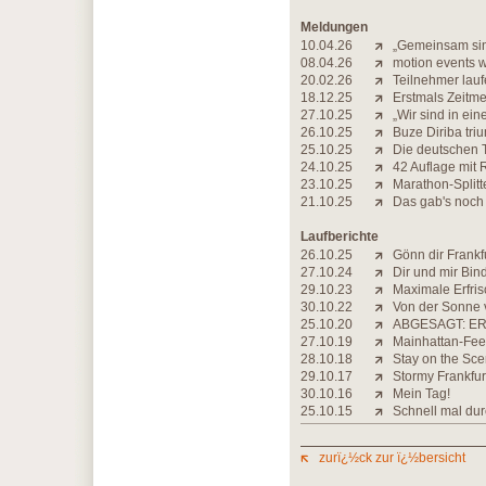
Meldungen
10.04.26
„Gemeinsam sind
08.04.26
motion events 
20.02.26
Teilnehmer lauf
18.12.25
Erstmals Zeitme
27.10.25
„Wir sind in ei
26.10.25
Buze Diriba triu
25.10.25
Die deutschen T
24.10.25
42 Auflage mit 
23.10.25
Marathon-Splitt
21.10.25
Das gab's noch
Laufberichte
26.10.25
Gönn dir Frankf
27.10.24
Dir und mir Bin
29.10.23
Maximale Erfri
30.10.22
Von der Sonne 
25.10.20
ABGESAGT: ER
27.10.19
Mainhattan-Fee
28.10.18
Stay on the Sce
29.10.17
Stormy Frankfur
30.10.16
Mein Tag!
25.10.15
Schnell mal dur
zurï¿½ck zur ï¿½bersicht