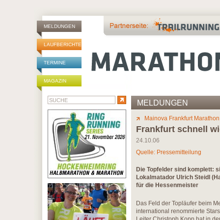
MELDUNGEN
LAUFBERICHTE
TERMINE
MAGAZIN
MELDUNGEN
Mainova Frankfurt Marathon
Frankfurt schnell wi
24.10.06
Quelle: Pressemitteilung
Die Topfelder sind komplett: 
Lokalmatador Ulrich Steidl 
für die Hessenmeister
Das Feld der Topläufer beim Me
international renommierte Star
Leiter Christoph Kopp hat in 