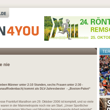
TE
e nie
sieben Männer unter 2:10 Stunden, sechs Frauen unter 2:30 -
(Hanau/Rodenbach) kommt als DLV-Jahresbester - „Boston-Paket“
sse Frankfurt Marathon am 29. Oktober 2006 ist komplett, und so viele
s waren in der Mainmetropole noch nie am Start. „Unser Sportlicher
den vergangenen Wochen und Monaten hervorragende Arbeit geleistet“,