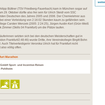
weite
Philipp Büttner (TSV Friedberg-Fauerbach) kam in München sogar auf
 29. Oktober dürfte also frei sein für Ulrich Steidl vom SSC
sten Deutschen des Jahres 2005 und 2006. Der Chemielehrer aus
 bei einer Vorleistung von 2:16:02 Stunden kaum zu gefährden sein.
ollege Carsten Wenzek (2005: 2:24:25), Jürgen Austin-Kerl (Grün-Weiß
 Zimmer (Skills 04 Frankfurt) um die Plätze laufen.
uferinnen setzten sich bei den deutschen Meisterschaften gut in
don Frankfurt/2:48:46) wurde Dritte, ihre Vereinskollegin Birgitt Bohn
. Auch Titelverteidigerin Veronika Ulrich hat für Frankfurt nicht
also völlig offen.
furt Marathon
r GmbH Sport- und Incentive-Reisen
5 Pohlheim