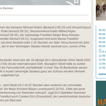
lles Rennen
ehen die Kenianer Michael Rotich (Bestzeit 2:06:33) und Vincent Kipsos
05.09
s Rutto (Kenia/2:08:10), Streckenrekord-halter Wilfred Kigen
05.09
(Kenia/2:08:43), der zweimalige Frankfurt-Sieger Boaz Kimaiyo
05.09
emitei (Kenia/2:09:21). Insgesamt sind beim Messe Frankfurt
05.09
 mit einer Bestzeit unter 2:10 Stunden am Start. Hinzu kommt mit John
, der in den Vereinigten Staaten bereits zweimal zum „runner of the
06.09
10. -
12.09.
12.09
12.09
honläufer misst sich der 34-jährige DLV-Jahresbeste Ulrich Steidl (SSC
56) mit der internationalen Elite. Bezüglich Steidl hatte es zuletzt
12.09
ie Fachzeitschrift „leichtathletik“ in ihrer Top-30-Bestenliste seinen
12.09
 in Austin (Vereinigte Staaten) ganz am Schluss mit dem Vermerk
weite
 aufgelistet hat.
te - wird Steidl mit 2:16:02 Stunden aber weiterhin als schnellster
t. Vor Mario Kröckert (Bayer Leverkusen/2:16:54). „Fälle wie jener
 Anerkennung von Rekorden relevant“, sagt DLV-Statistiker Eberhard
Frankfurt auch Carsten Eich (Düsseldorf), der zweitschnellste deutsche
es am Start sein.