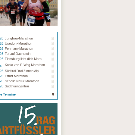
.26
Jungfrau-Marathon
.26
Usedom-Marathon
.26
Fehmarn-Marathon
.26
Torlauf Dachstein
.26
Flensburg liebt dich Mara...
Kopie von P-Weg Marathon
26
.26
Südtirol Drei Zinnen Alpi...
.26
Erfurt Marathon
.26
Scholle Natur Marathon
.26
Südthüringentrail
re Termine