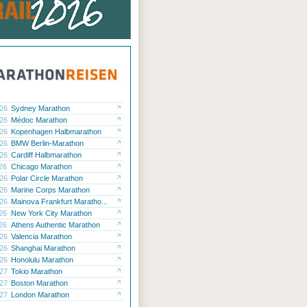
.26
Sydney Marathon
.26
Médoc Marathon
.26
Kopenhagen Halbmarathon
.26
BMW Berlin-Marathon
.26
Cardiff Halbmarathon
.26
Chicago Marathon
.26
Polar Circle Marathon
.26
Marine Corps Marathon
.26
Mainova Frankfurt Maratho...
.26
New York City Marathon
.26
Athens Authentic Marathon
.26
Valencia Marathon
.26
Shanghai Marathon
.26
Honolulu Marathon
.27
Tokio Marathon
.27
Boston Marathon
.27
London Marathon