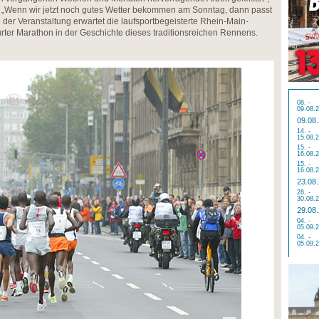
r. „Wenn wir jetzt noch gutes Wetter bekommen am Sonntag, dann passt
 der Veranstaltung erwartet die laufsportbegeisterte Rhein-Main-
rter Marathon in der Geschichte dieses traditionsreichen Rennens.
08. -
09.08.
09.08
14. -
15.08.
15. -
16.08.
15. -
16.08.
23.08
28. -
30.08.
29.08
04. -
05.09.
04. -
05.09.