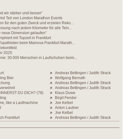
 wir stärker und besser“
wird Teil von London Marathon Events
en für den guten Zweck und erzielen Reko...
ssung nach jedem Kilometer für alle Tein...
ne neue Dimension gelaufen“
mphiert mit Topzeit in Frankfurt
opathleten beim Mainova Frankfurt Marath...
Rekordfeld
er 2025
 nie: 30.000 Menschen in Laufschuhen beim...
urt
Andreas Bettingen / Judith Strack
ding Bier
Wolfgang Bernath
schung
Andreas Bettingen / Judith Strack
verwöhnt
Andreas Bettingen / Judith Strack
INNERST DU DICH? (78)
Klaus Duwe
ling
Birgit Fender
ne, like a Laufmachine
Joe Kelbel
t
Anton Lautner
Joe Kelbel
ch Frankfurt
Andreas Bettingen / Judith Strack