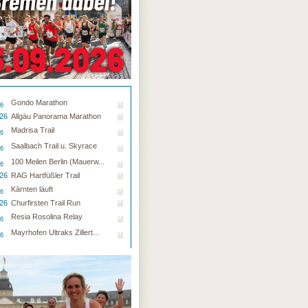
Gondo Marathon
26
.26
Allgäu Panorama Marathon
Madrisa Trail
26
Saalbach Trail u. Skyrace
26
100 Meilen Berlin (Mauerw...
26
.26
RAG Hartfüßler Trail
Kärnten läuft
26
.26
Churfirsten Trail Run
Resia Rosolina Relay
26
Mayrhofen Ultraks Zillert...
26