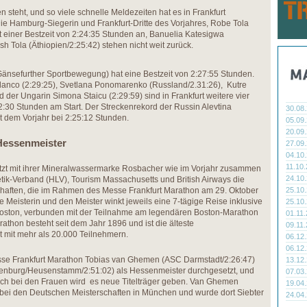
 steht, und so viele schnelle Meldezeiten hat es in Frankfurt
Die Hamburg-Siegerin und Frankfurt-Dritte des Vorjahres, Robe Tola
mit einer Bestzeit von 2:24:35 Stunden an, Banuelia Katesigwa
h Tola (Äthiopien/2:25:42) stehen nicht weit zurück.
Gänsefurther Sportbewegung) hat eine Bestzeit von 2:27:55 Stunden.
Blanco (2:29:25), Svetlana Ponomarenko (Russland/2.31:26), Kutre
 der Ungarin Simona Staicu (2:29:59) sind in Frankfurt weitere vier
2:30 Stunden am Start. Der Streckenrekord der Russin Alevtina
30.08
it dem Vorjahr bei 2:25:12 Stunden.
05.09
20.09
 Hessenmeister
27.09
04.10
11.10
ützt mit ihrer Mineralwassermarke Rosbacher wie im Vorjahr zusammen
24.10
tik-Verband (HLV), Tourism Massachusetts und British Airways die
aften, die im Rahmen des Messe Frankfurt Marathon am 29. Oktober
25.10
die Meisterin und den Meister winkt jeweils eine 7-tägige Reise inklusive
25.10
oston, verbunden mit der Teilnahme am legendären Boston-Marathon
01.11
rathon besteht seit dem Jahr 1896 und ist die älteste
09.11
 mit mehr als 20.000 Teilnehmern.
06.12
06.12
esse Frankfurt Marathon Tobias van Ghemen (ASC Darmstadt/2:26:47)
13.12
senburg/Heusenstamm/2:51:02) als Hessenmeister durchgesetzt, und
07.03
ch bei den Frauen wird es neue Titelträger geben. Van Ghemen
19.04
r bei den Deutschen Meisterschaften in München und wurde dort Siebter
24.04