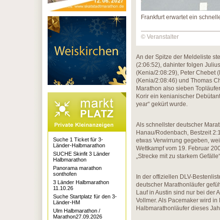
Frankfurt erwartet ein schne
© Veranstalter
An der Spitze der Meldeliste st
(2:06:52), dahinter folgen Juliu
(Kenia/2:08:29), Peter Chebet 
(Kenia/2:08:46) und Thomas Ch
Marathon also sieben Topläufer
Korir ein kenianischer Debütant
year“ gekürt wurde.
Als schnellster deutscher Marat
Hanau/Rodenbach, Bestzeit 2:13:
Suche 1 Ticket für 3-
etwas Verwirrung gegeben, weil d
Länder-Halbmarathon
Wettkampf vom 19. Februar 2006
SUCHE Skinfit 3 Länder
„Strecke mit zu starkem Gefälle“
Halbmarathon
Panorama marathon
sonthofen
In der offiziellen DLV-Bestenlis
3 Länder Halbmarathon
deutscher Marathonläufer geführ
11.10.26
Lauf in Austin sind nur bei der
Suche Startplatz für den 3-
Vollmer. Als Pacemaker wird in 
Länder-HM
Halbmarathonläufer dieses Jahr
Ulm Halbmarathon /
Marathon27.09.2026