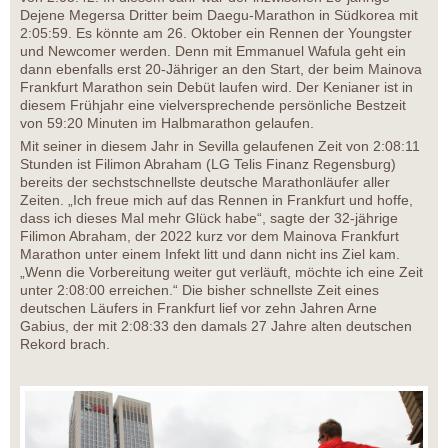
Dejene Megersa Dritter beim Daegu-Marathon in Südkorea mit
2:05:59. Es könnte am 26. Oktober ein Rennen der Youngster
und Newcomer werden. Denn mit Emmanuel Wafula geht ein
dann ebenfalls erst 20-Jähriger an den Start, der beim Mainova
Frankfurt Marathon sein Debüt laufen wird. Der Kenianer ist in
diesem Frühjahr eine vielversprechende persönliche Bestzeit
von 59:20 Minuten im Halbmarathon gelaufen.
Mit seiner in diesem Jahr in Sevilla gelaufenen Zeit von 2:08:11
Stunden ist Filimon Abraham (LG Telis Finanz Regensburg)
bereits der sechstschnellste deutsche Marathonläufer aller
Zeiten. „Ich freue mich auf das Rennen in Frankfurt und hoffe,
dass ich dieses Mal mehr Glück habe“, sagte der 32-jährige
Filimon Abraham, der 2022 kurz vor dem Mainova Frankfurt
Marathon unter einem Infekt litt und dann nicht ins Ziel kam.
„Wenn die Vorbereitung weiter gut verläuft, möchte ich eine Zeit
unter 2:08:00 erreichen.“ Die bisher schnellste Zeit eines
deutschen Läufers in Frankfurt lief vor zehn Jahren Arne
Gabius, der mit 2:08:33 den damals 27 Jahre alten deutschen
Rekord brach.