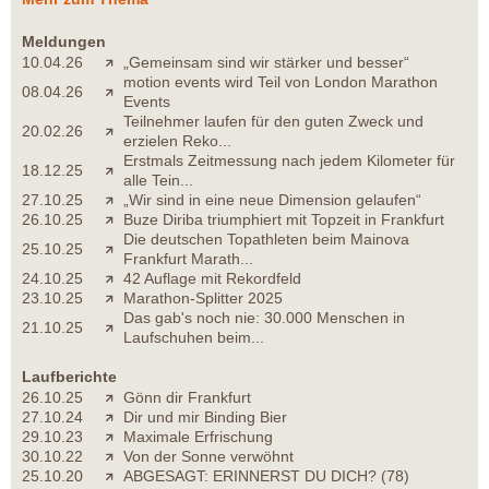
Meldungen
10.04.26
„Gemeinsam sind wir stärker und besser“
motion events wird Teil von London Marathon
08.04.26
Events
Teilnehmer laufen für den guten Zweck und
20.02.26
erzielen Reko...
Erstmals Zeitmessung nach jedem Kilometer für
18.12.25
alle Tein...
27.10.25
„Wir sind in eine neue Dimension gelaufen“
26.10.25
Buze Diriba triumphiert mit Topzeit in Frankfurt
Die deutschen Topathleten beim Mainova
25.10.25
Frankfurt Marath...
24.10.25
42 Auflage mit Rekordfeld
23.10.25
Marathon-Splitter 2025
Das gab's noch nie: 30.000 Menschen in
21.10.25
Laufschuhen beim...
Laufberichte
26.10.25
Gönn dir Frankfurt
27.10.24
Dir und mir Binding Bier
29.10.23
Maximale Erfrischung
30.10.22
Von der Sonne verwöhnt
25.10.20
ABGESAGT: ERINNERST DU DICH? (78)