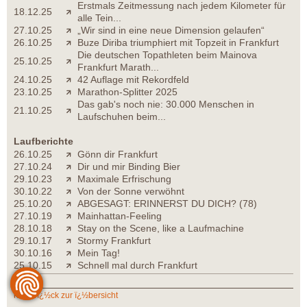
Erstmals Zeitmessung nach jedem Kilometer für
18.12.25
alle Tein...
27.10.25
„Wir sind in eine neue Dimension gelaufen“
26.10.25
Buze Diriba triumphiert mit Topzeit in Frankfurt
Die deutschen Topathleten beim Mainova
25.10.25
Frankfurt Marath...
24.10.25
42 Auflage mit Rekordfeld
23.10.25
Marathon-Splitter 2025
Das gab's noch nie: 30.000 Menschen in
21.10.25
Laufschuhen beim...
Laufberichte
26.10.25
Gönn dir Frankfurt
27.10.24
Dir und mir Binding Bier
29.10.23
Maximale Erfrischung
30.10.22
Von der Sonne verwöhnt
25.10.20
ABGESAGT: ERINNERST DU DICH? (78)
27.10.19
Mainhattan-Feeling
28.10.18
Stay on the Scene, like a Laufmachine
29.10.17
Stormy Frankfurt
30.10.16
Mein Tag!
25.10.15
Schnell mal durch Frankfurt
zurï¿½ck zur ï¿½bersicht