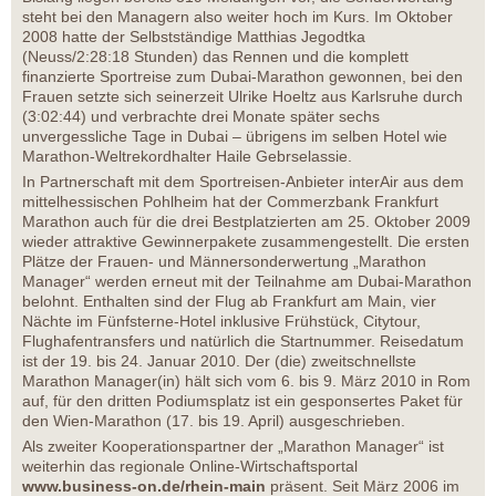
steht bei den Managern also weiter hoch im Kurs. Im Oktober
2008 hatte der Selbstständige Matthias Jegodtka
(Neuss/2:28:18 Stunden) das Rennen und die komplett
finanzierte Sportreise zum Dubai-Marathon gewonnen, bei den
Frauen setzte sich seinerzeit Ulrike Hoeltz aus Karlsruhe durch
(3:02:44) und verbrachte drei Monate später sechs
unvergessliche Tage in Dubai – übrigens im selben Hotel wie
Marathon-Weltrekordhalter Haile Gebrselassie.
In Partnerschaft mit dem Sportreisen-Anbieter interAir aus dem
mittelhessischen Pohlheim hat der Commerzbank Frankfurt
Marathon auch für die drei Bestplatzierten am 25. Oktober 2009
wieder attraktive Gewinnerpakete zusammengestellt. Die ersten
Plätze der Frauen- und Männersonderwertung „Marathon
Manager“ werden erneut mit der Teilnahme am Dubai-Marathon
belohnt. Enthalten sind der Flug ab Frankfurt am Main, vier
Nächte im Fünfsterne-Hotel inklusive Frühstück, Citytour,
Flughafentransfers und natürlich die Startnummer. Reisedatum
ist der 19. bis 24. Januar 2010. Der (die) zweitschnellste
Marathon Manager(in) hält sich vom 6. bis 9. März 2010 in Rom
auf, für den dritten Podiumsplatz ist ein gesponsertes Paket für
den Wien-Marathon (17. bis 19. April) ausgeschrieben.
Als zweiter Kooperationspartner der „Marathon Manager“ ist
weiterhin das regionale Online-Wirtschaftsportal
www.business-on.de/rhein-main
präsent. Seit März 2006 im