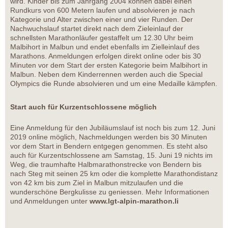
wird. Kinder bis zum Jahrgang 2004 können dabei einen
Rundkurs von 600 Metern laufen und absolvieren je nach
Kategorie und Alter zwischen einer und vier Runden. Der
Nachwuchslauf startet direkt nach dem Zieleinlauf der
schnellsten Marathonläufer gestaffelt um 12.30 Uhr beim
Malbihort in Malbun und endet ebenfalls im Zielleinlauf des
Marathons. Anmeldungen erfolgen direkt online oder bis 30
Minuten vor dem Start der ersten Kategorie beim Malbihort in
Malbun. Neben dem Kinderrennen werden auch die Special
Olympics die Runde absolvieren und um eine Medaille kämpfen.
Start auch für Kurzentschlossene möglich
Eine Anmeldung für den Jubiläumslauf ist noch bis zum 12. Juni
2019 online möglich, Nachmeldungen werden bis 30 Minuten
vor dem Start in Bendern entgegen genommen. Es steht also
auch für Kurzentschlossene am Samstag, 15. Juni 19 nichts im
Weg, die traumhafte Halbmarathonstrecke von Bendern bis
nach Steg mit seinen 25 km oder die komplette Marathondistanz
von 42 km bis zum Ziel in Malbun mitzulaufen und die
wunderschöne Bergkulisse zu geniessen. Mehr Informationen
und Anmeldungen unter
www.lgt-alpin-marathon.li