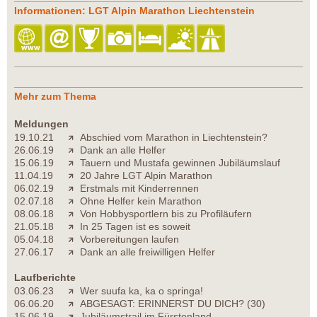
Informationen: LGT Alpin Marathon Liechtenstein
Mehr zum Thema
Meldungen
19.10.21
Abschied vom Marathon in Liechtenstein?
26.06.19
Dank an alle Helfer
15.06.19
Tauern und Mustafa gewinnen Jubiläumslauf
11.04.19
20 Jahre LGT Alpin Marathon
06.02.19
Erstmals mit Kinderrennen
02.07.18
Ohne Helfer kein Marathon
08.06.18
Von Hobbysportlern bis zu Profiläufern
21.05.18
In 25 Tagen ist es soweit
05.04.18
Vorbereitungen laufen
27.06.17
Dank an alle freiwilligen Helfer
Laufberichte
03.06.23
Wer suufa ka, ka o springa!
06.06.20
ABGESAGT: ERINNERST DU DICH? (30)
15.06.19
Jubiläumstrail im Fürstenland