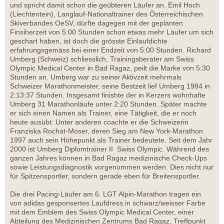
und spricht damit schon die geübteren Läufer an. Emil Hoch
(Liechtentein), Langlauf-Nationaltrainer des Österreichischen
Skiverbandes OeSV, dürfte dagegen mit der geplanten
Finsiherzeit von 5:00 Stunden schon etwas mehr Läufer um sich
geschart haben, ist doch die grösste Einlaufdichte
erfahrungsgemäss bei einer Endzeit von 5:00 Stunden. Richard
Umberg (Schweiz) schliesslich, Trainingsberater am Swiss
Olympic Medical Center in Bad Ragaz, peilt die Marke von 5:30
Stunden an. Umberg war zu seiner Aktivzeit mehrmals
Schweizer Marathonmeister, seine Bestzeit lief Umberg 1984 in
2:13:37 Stunden. Insgesamt finishte der in Kerzers wohnhafte
Umberg 31 Marathonläufe unter 2:20 Stunden. Später machte
er sich einen Namen als Trainer, eine Tätigkeit, die er noch
heute ausübt: Unter anderen coachte er die Schweizerin
Franziska Rochat-Moser, deren Sieg am New York-Marathon
1997 auch sein Höhepunkt als Trainer bedeutete. Seit dem Jahr
2000 ist Umberg Diplomtrainer II Swiss Olympic. Während des
ganzen Jahres können in Bad Ragaz medizinische Check-Ups
sowie Leistungsdiagnostik vorgenommen werden. Dies nicht nur
für Spitzensportler, sondern gerade eben für Breitensportler.
Die drei Pacing-Läufer am 6. LGT Alpin-Marathon tragen ein
von adidas gesponsertes Laufdress in schwarz/weisser Farbe
mit dem Emblem des Swiss Olympic Medical Center, einer
Abteilung des Medizinischen Zentrums Bad Ragaz. Treffpunkt