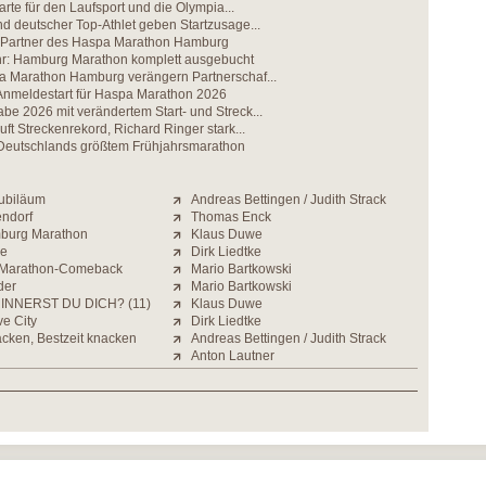
karte für den Laufsport und die Olympia...
d deutscher Top-Athlet geben Startzusage...
n Partner des Haspa Marathon Hamburg
hr: Hamburg Marathon komplett ausgebucht
a Marathon Hamburg verängern Partnerschaf...
 Anmeldestart für Haspa Marathon 2026
e 2026 mit verändertem Start- und Streck...
uft Streckenrekord, Richard Ringer stark...
eutschlands größtem Frühjahrsmarathon
Jubiläum
Andreas Bettingen / Judith Strack
endorf
Thomas Enck
mburg Marathon
Klaus Duwe
ne
Dirk Liedtke
t Marathon-Comeback
Mario Bartkowski
der
Mario Bartkowski
INNERST DU DICH? (11)
Klaus Duwe
e City
Dirk Liedtke
cken, Bestzeit knacken
Andreas Bettingen / Judith Strack
Anton Lautner