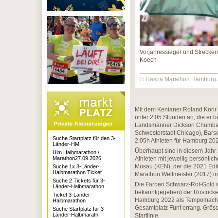
Vorjahressieger und Strecken
Koech
© Haspa Marathon Hamburg 
Mit dem Kenianer Roland Korir tr
unter 2:05 Stunden an, die er b
Landsmänner Dickson Chumba (
Schwesterstadt Chicago), Bars
Suche Startplatz für den 3-
2:05h Athleten für Hamburg 20
Länder-HM
Überhaupt sind in diesem Jahr
Ulm Halbmarathon /
Marathon27.09.2026
Athleten mit jeweilig persönlich
Musau (KEN), der die 2021 Edit
Suche 1x 3-Länder-
Halbmarathon Ticket
Marathon Weltmeister (2017) in
Suche 2 Tickets für 3-
Die Farben Schwarz-Rot-Gold w
Länder-Halbmarathon
bekanntgegeben) der Rostocker
Ticket 3-Länder-
Hamburg 2022 als Tempomacher m
Halbmarathon
Gesamtplatz Fünf errang. Grös
Suche Startplatz für 3-
Länder-Halbmarath
Startlinie.