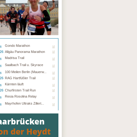
Gondo Marathon
26
.26
Allgäu Panorama Marathon
Madrisa Trail
26
Saalbach Trail u. Skyrace
26
100 Meilen Berlin (Mauerw...
26
.26
RAG Hartfüßler Trail
Kärnten läuft
26
.26
Churfirsten Trail Run
Resia Rosolina Relay
26
Mayrhofen Ultraks Zillert...
26