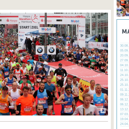
30.08
05.09
20.09
27.09
04.10
11.10
24.10
25.10
25.10
01.11
09.11
06.12
06.12
13.12
07.03
19.04
24.04