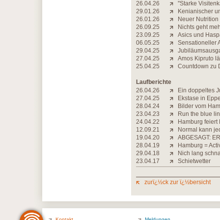
26.04.26
''Starke Visiten
29.01.26
Kenianischer un
26.01.26
Neuer Nutritio
26.09.25
Nichts geht me
23.09.25
Asics und Hasp
06.05.25
Sensationeller
29.04.25
Jubiläumsausgab
27.04.25
Amos Kipruto lä
25.04.25
Countdown zu D
Laufberichte
26.04.26
Ein doppeltes 
27.04.25
Ekstase in Epp
28.04.24
Bilder vom Ha
23.04.23
Run the blue li
24.04.22
Hamburg feier
12.09.21
Normal kann je
19.04.20
ABGESAGT: ER
28.04.19
Hamburg = Activ
29.04.18
Nich lang schna
23.04.17
Schietwetter
zurï¿½ck zur ï¿½bersicht
Kontakt
Meldungen