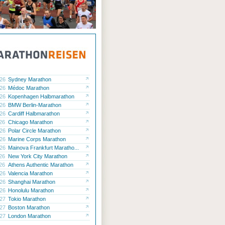
.26
Sydney Marathon
.26
Médoc Marathon
.26
Kopenhagen Halbmarathon
.26
BMW Berlin-Marathon
.26
Cardiff Halbmarathon
.26
Chicago Marathon
.26
Polar Circle Marathon
.26
Marine Corps Marathon
.26
Mainova Frankfurt Maratho...
.26
New York City Marathon
.26
Athens Authentic Marathon
.26
Valencia Marathon
.26
Shanghai Marathon
.26
Honolulu Marathon
.27
Tokio Marathon
.27
Boston Marathon
.27
London Marathon