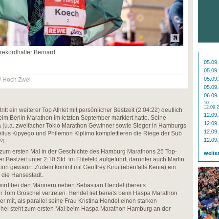
rekordhalter Bernard
05.09
05.09
05.09
/ Hoch Zwei
05.09
06.09
10. -
12.09.
itt ein weiterer Top Athlet mit persönlicher Bestzeit (2:04:22) deutlich
12.09
eim Berlin Marathon im letzten September markiert hatte. Seine
12.09
u.a. zweifacher Tokio Marathon Gewinner sowie Sieger in Hamburgs
12.09
elius Kipyego und Philemon Kiplimo komplettieren die Riege der Sub
12.09
24.
 zum ersten Mal in der Geschichte des Hamburg Marathons 25 Top-
weite
er Bestzeit unter 2:10 Std. im Elitefeld aufgeführt, darunter auch Martin
ion gewann. Zudem kommt mit Geoffrey Kirui (ebenfalls Kenia) ein
 die Hansestadt.
ird bei den Männern neben Sebastian Hendel (bereits
 Tom Gröschel vertreten. Hendel lief bereits beim Haspa Marathon
it, als parallel seine Frau Kristina Hendel einen starken
chel steht zum ersten Mal beim Haspa Marathon Hamburg an der