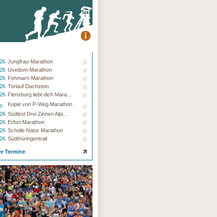
.26
Jungfrau-Marathon
.26
Usedom-Marathon
.26
Fehmarn-Marathon
.26
Torlauf Dachstein
.26
Flensburg liebt dich Mara...
Kopie von P-Weg Marathon
26
.26
Südtirol Drei Zinnen Alpi...
.26
Erfurt Marathon
.26
Scholle Natur Marathon
.26
Südthüringentrail
re Termine