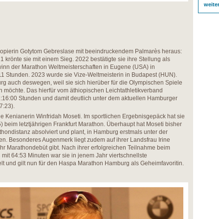
weite
thiopierin Gotytom Gebreslase mit beeindruckendem Palmarès heraus:
1 krönte sie mit einem Sieg. 2022 bestätigte sie ihre Stellung als
nn der Marathon Weltmeisterschaften in Eugene (USA) in
:11 Stunden. 2023 wurde sie Vize-Weltmeisterin in Budapest (HUN).
urg auch deswegen, weil sie sich hierüber für die Olympischen Spiele
en möchte. Das hierfür vom äthiopischen Leichtathletikverband
r 2:16:00 Stunden und damit deutlich unter dem aktuellen Hamburger
7:23).
 die Kenianerin Winfridah Moseti. Im sportlichen Ergebnisgepäck hat sie
) beim letztjährigen Frankfurt Marathon. Überhaupt hat Moseti bisher
thondistanz absolviert und plant, in Hamburg erstmals unter der
en. Besonderes Augenmerk liegt zudem auf ihrer Landsfrau Irine
 ihr Marathondebüt gibt. Nach ihrer erfolgreichen Teilnahme beim
mit 64:53 Minuten war sie in jenem Jahr viertschnellste
lt und gilt nun für den Haspa Marathon Hamburg als Geheimfavoritin.