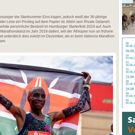
essieger die Startnummer Eins tragen, jedoch weiß der 36-jährige
ster Linie ein Privileg auf dem Papier ist. Allein sein Rivale Getaneh
nellste persönliche Bestzeit im Hamburger Starterfeld 2024 auf. Auch
arathondebüt im Jahr 2019 datiert, will der Äthiopier nun an frühere
 unterstrich dies zuletzt im Dezember, als er beim Valencia Marathon
kam.
08. -
09.08.
09.08
14. -
15.08.
15. -
16.08.
15. -
16.08.
23.08
28. -
30.08.
29.08
04. -
05.09.
04. -
05.09.