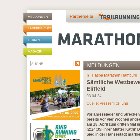
MELDUNGEN
LAUFBERICHTE
TERMINE
MAGAZIN
MELDUNGEN
Haspa Marathon Hamburg
Sämtliche Wettbewe
Elitfeld
03.04.24
Quelle: Pressemitteilung
Vorjahressieger und Strecken
bereits vor vier Wochen ange
am 28. April zum dritten Mal 
(2:24:35) ihrer Mutter Katrin
Sieg in der Hansestadt markier