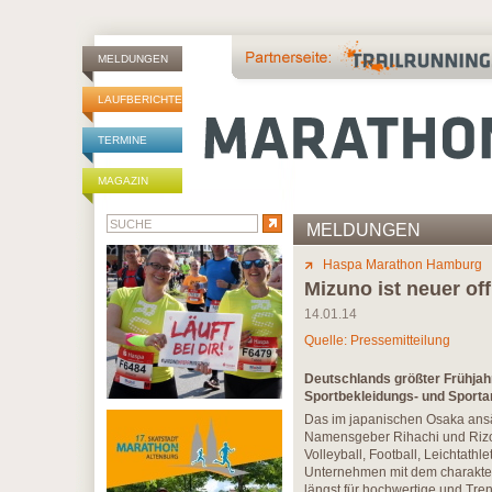
MELDUNGEN
LAUFBERICHTE
TERMINE
MAGAZIN
MELDUNGEN
Haspa Marathon Hamburg
Mizuno ist neuer off
14.01.14
Quelle: Pressemitteilung
Deutschlands größter Frühjah
Sportbekleidungs- und Sportar
Das im japanischen Osaka ansä
Namensgeber Rihachi und Rizo 
Volleyball, Football, Leichtath
Unternehmen mit dem charakteri
längst für hochwertige und Tre