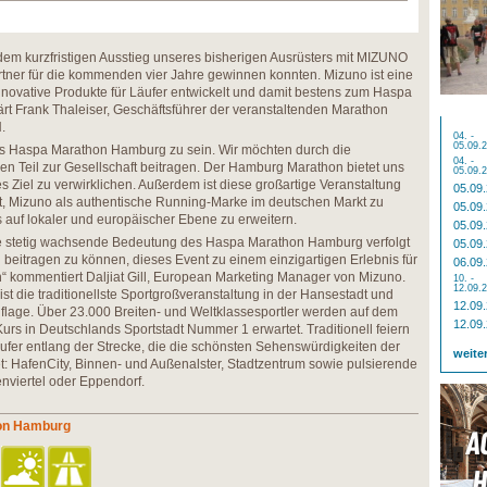
 dem kurzfristigen Ausstieg unseres bisherigen Ausrüsters mit MIZUNO
ner für die kommenden vier Jahre gewinnen konnten. Mizuno ist eine
nnovative Produkte für Läufer entwickelt und damit bestens zum Haspa
rt Frank Thaleiser, Geschäftsführer der veranstaltenden Marathon
.
04. -
05.09.
 des Haspa Marathon Hamburg zu sein. Wir möchten durch die
04. -
en Teil zur Gesellschaft beitragen. Der Hamburg Marathon bietet uns
05.09.
s Ziel zu verwirklichen. Außerdem ist diese großartige Veranstaltung
05.09
t, Mizuno als authentische Running-Marke im deutschen Markt zu
05.09
 auf lokaler und europäischer Ebene zu erweitern.
05.09
e stetig wachsende Bedeutung des Haspa Marathon Hamburg verfolgt
05.09
 beitragen zu können, dieses Event zu einem einzigartigen Erlebnis für
06.09
 kommentiert Daljiat Gill, European Marketing Manager von Mizuno.
10. -
12.09.
 die traditionellste Sportgroßveranstaltung in der Hansestadt und
12.09
Auflage. Über 23.000 Breiten- und Weltklassesportler werden auf dem
12.09
urs in Deutschlands Sportstadt Nummer 1 erwartet. Traditionell feiern
fer entlang der Strecke, die die schönsten Sehenswürdigkeiten der
weite
t: HafenCity, Binnen- und Außenalster, Stadtzentrum sowie pulsierende
nenviertel oder Eppendorf.
hon Hamburg