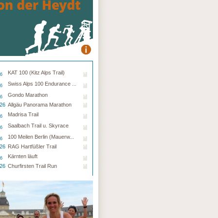
KAT 100 (Kitz Alps Trail)
26
Swiss Alps 100 Endurance ...
26
Gondo Marathon
26
.26
Allgäu Panorama Marathon
Madrisa Trail
26
Saalbach Trail u. Skyrace
26
100 Meilen Berlin (Mauerw...
26
.26
RAG Hartfüßler Trail
Kärnten läuft
26
.26
Churfirsten Trail Run