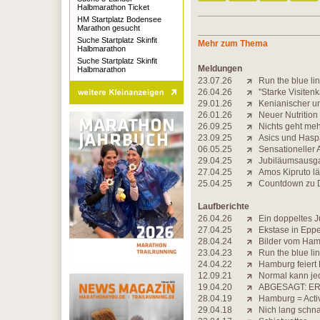
Halbmarathon Ticket
HM Startplatz Bodensee
Marathon gesucht
Suche Startplatz Skinfit
Mehr zum Thema
Halbmarathon
Suche Startplatz Skinfit
Meldungen
Halbmarathon
23.07.26
Run the blue lin
26.04.26
''Starke Visiten
29.01.26
Kenianischer un
26.01.26
Neuer Nutritio
26.09.25
Nichts geht me
23.09.25
Asics und Hasp
06.05.25
Sensationeller
29.04.25
Jubiläumsausgab
27.04.25
Amos Kipruto lä
25.04.25
Countdown zu D
Laufberichte
26.04.26
Ein doppeltes 
27.04.25
Ekstase in Epp
28.04.24
Bilder vom Ha
23.04.23
Run the blue li
24.04.22
Hamburg feier
12.09.21
Normal kann je
19.04.20
ABGESAGT: ER
28.04.19
Hamburg = Activ
29.04.18
Nich lang schna