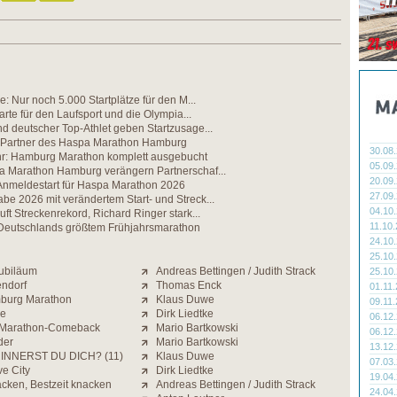
e: Nur noch 5.000 Startplätze für den M...
karte für den Laufsport und die Olympia...
d deutscher Top-Athlet geben Startzusage...
n Partner des Haspa Marathon Hamburg
30.08
hr: Hamburg Marathon komplett ausgebucht
05.09
a Marathon Hamburg verängern Partnerschaf...
20.09
 Anmeldestart für Haspa Marathon 2026
27.09
e 2026 mit verändertem Start- und Streck...
04.10
uft Streckenrekord, Richard Ringer stark...
11.10
eutschlands größtem Frühjahrsmarathon
24.10
25.10
Jubiläum
Andreas Bettingen / Judith Strack
25.10
endorf
Thomas Enck
01.11
mburg Marathon
Klaus Duwe
09.11
ne
Dirk Liedtke
06.12
t Marathon-Comeback
Mario Bartkowski
06.12
der
Mario Bartkowski
13.12
INNERST DU DICH? (11)
Klaus Duwe
07.03
e City
Dirk Liedtke
19.04
cken, Bestzeit knacken
Andreas Bettingen / Judith Strack
24.04