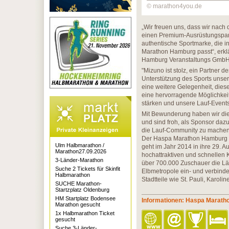
© marathon4you.de
„Wir freuen uns, dass wir nach
einen Premium-Ausrüstungspart
authentische Sportmarke, die i
Marathon Hamburg passt“, erklä
Hamburg Veranstaltungs GmbH
"Mizuno ist stolz, ein Partner
Unterstützung des Sports unser
eine weitere Gelegenheit, diese
eine hervorragende Möglichkei
stärken und unsere Lauf-Events
Mit Bewunderung haben wir di
und sind froh, als Sponsor dazu
die Lauf-Community zu machen“
Der Haspa Marathon Hamburg ist
Ulm Halbmarathon /
geht im Jahr 2014 in ihre 29. 
Marathon27.09.2026
hochattraktiven und schnellen K
3-Länder-Marathon
über 700.000 Zuschauer die Läu
Suche 2 Tickets für Skinfit
Elbmetropole ein- und verbinde
Halbmarathon
Stadtteile wie St. Pauli, Karoli
SUCHE Marathon-
Startzplatz Oldenburg
HM Startplatz Bodensee
Informationen: Haspa Marat
Marathon gesucht
1x Halbmarathon Ticket
gesucht
Suche 3-Länder-