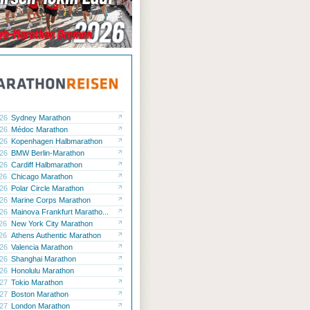
.26
Sydney Marathon
.26
Médoc Marathon
.26
Kopenhagen Halbmarathon
.26
BMW Berlin-Marathon
.26
Cardiff Halbmarathon
.26
Chicago Marathon
.26
Polar Circle Marathon
.26
Marine Corps Marathon
.26
Mainova Frankfurt Maratho...
.26
New York City Marathon
.26
Athens Authentic Marathon
.26
Valencia Marathon
.26
Shanghai Marathon
.26
Honolulu Marathon
.27
Tokio Marathon
.27
Boston Marathon
.27
London Marathon