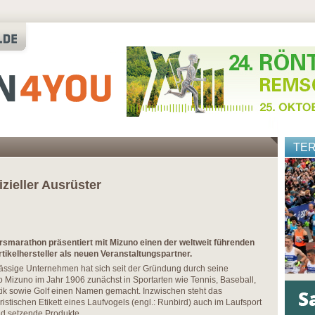
TE
izieller Ausrüster
rsmarathon präsentiert mit Mizuno einen der weltweit führenden
tikelhersteller als neuen Veranstaltungspartner.
ssige Unternehmen hat sich seit der Gründung durch seine
Mizuno im Jahr 1906 zunächst in Sportarten wie Tennis, Baseball,
letik sowie Golf einen Namen gemacht. Inzwischen steht das
stischen Etikett eines Laufvogels (engl.: Runbird) auch im Laufsport
nd setzende Produkte.