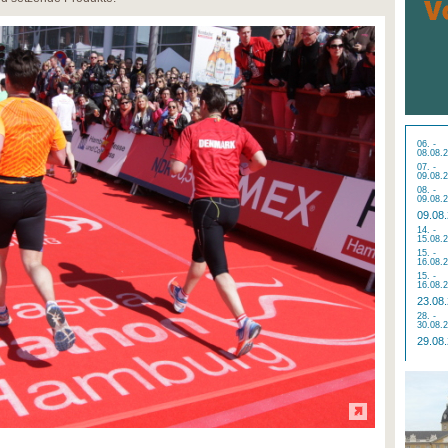
06. -
08.08.
07. -
09.08.
08. -
09.08.
09.08
14. -
15.08.
15. -
16.08.
15. -
16.08.
23.08
28. -
30.08.
29.08