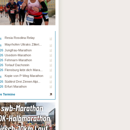
Resia Rosolina Relay
26
Mayrhofen Ultraks Zillert...
26
.26
Jungfrau-Marathon
.26
Usedom-Marathon
.26
Fehmarn-Marathon
.26
Torlauf Dachstein
.26
Flensburg liebt dich Mara...
Kopie von P-Weg Marathon
26
.26
Südtirol Drei Zinnen Alpi...
.26
Erfurt Marathon
re Termine