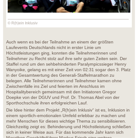
© R(h)ein Inklusiv
Auch wenn es bei der Teilnahme an einem der größten
Laufevents Deutschlands nicht in erster Linie um
Höchstleistungen ging, konnten die Teilnehmerinnen und
Teilnehmer zu Recht stolz auf ihre sehr guten Zeiten sein. Der
Staffel rund um den sehbehinderten Paralympicssieger Henry
Wanyoike, gelang es mit einer Zeit von 02:31 sogar den 3. Platz
in der Gesamtwertung des Generali-Staffelmarathon zu
belegen. Alle Teilnehmerinnen und Teilnehmer kamen ohne
Zwischenfälle ins Ziel und feierten im Anschluss im
Hospitalitybereich gemeinsam mit den Initiatoren Gregor
Doepke von der DGUV und Prof. Dr. Thomas Abel von der
Sporthochschule ihren erfolgreichen Lauf.
Die Idee hinter dem Projekt „R(h)ein Inklusiv“ ist es, Inklusion in
einem sportlich-emotionalen Umfeld erlebbar zu machen und
mehr Menschen für dieses wichtige Thema zu sensibilisieren.
Gleichzeitig zeigt es: Behinderung und Höchstleistung schließen
sich in keiner Weise aus. Für das kommende Jahr kann sich
Marathon-Geschäftsführer Markus Frisch eine weitere