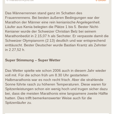
© marathon4you.de
6 Bilder
Das Männerrennen stand ganz im Schatten des
Frauenrennens. Bei besten äußeren Bedingungen war der
Marathon der Männer eine rein kenianische Angelegenheit.
Läufer aus Kenia belegten die Plätze 1 bis 5. Bester Nicht-
Kenianer wurde der Schweizer Christian Belz bei seinem
Marathonbedüt in 2.15,07 h als Sechster. Er verpasste damit die
Schweizer Olympianorm (2:13) deutlich und war entsprechend
enttäuscht. Bester Deutscher wurde Bastian Krantz als Zehnter
in 2.27,52 h.
Super Stimmung – Super Wetter
Das Wetter spielte wie schon 2006 auch in diesem Jahr wieder
voll mit. Für die schon früh um 8.30 Uhr gestarteten
Halbmarathonis war es noch recht frisch. Aber die strahlende
Sonne führte rasch zu höheren Temperaturen. Diese waren für
Spitzenleistungen schon ein wenig hoch und trugen sicher dazu
bei, dass die meisten Marathonis eine langsamere zweite Hälfte
hatten. Dies trifft bemerkenswerter Weise auch für die
Spitzenläufer zu.