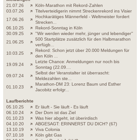
21.07.26
Köln-Marathon mit Rekord-Zahlen
03.07.26
Titelverteidigerin nimmt Streckenrekord ins Visier
Hochkarätiges Männerfeld - Weltmeister fordert
17.06.26
Strecken...
06.10.25
Rekord-Sonntag in Köln
30.09.25
''Wir werden wieder mehr, jünger und lebendiger''
500 Startplätze zusätzlich für den Halbmarathon
21.06.25
verfügb...
Rekord: Schon jetzt über 20.000 Meldungen für
10.03.25
den Köln ...
Letzte Chance: Anmeldungen nur noch bis
19.09.24
Sonntag (22.09....
Selbst der Veranstalter ist überrascht:
09.07.24
Meldezahlen ste...
Marathon-DM 23: Lorenz Baum und Esther
01.10.23
Jacobitz erfolgr...
Laufberichte
05.10.25
Er läuft - Sie läuft - Es läuft
06.10.24
Der Dom ist das Ziel
01.10.23
Was hier abgeht, ist überirdisch
04.10.20
ABGESAGT: ERINNERST DU DICH? (67)
13.10.19
Viva Colonia
07.10.18
Köln gibt Gas