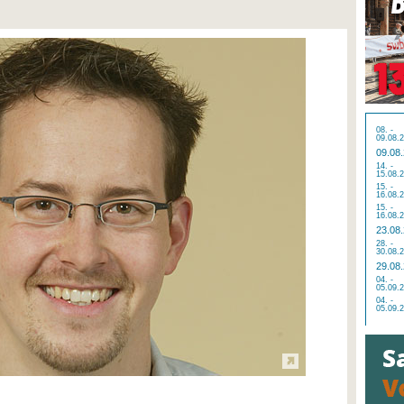
08. -
09.08.
09.08
14. -
15.08.
15. -
16.08.
15. -
16.08.
23.08
28. -
30.08.
29.08
04. -
05.09.
04. -
05.09.