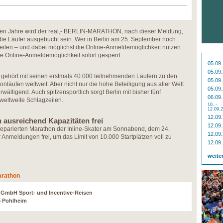
ten Jahre wird der real,- BERLIN-MARATHON, nach dieser Meldung,
ie Läufer ausgebucht sein. Wer in Berlin am 25. September noch
beeilen – und dabei möglichst die Online-Anmeldemöglichkeit nutzen.
ie Online-Anmeldemöglichkeit sofort gesperrt.
05.09
05.09
ehört mit seinen erstmals 40.000 teilnehmenden Läufern zu den
05.09
nläufen weltweit. Aber nicht nur die hohe Beteiligung aus aller Welt
05.09
rwältigend. Auch spitzensportlich sorgt Berlin mit bisher fünf
06.09
weltweite Schlagzeilen.
10. -
12.09.
12.09
h ausreichend Kapazitäten frei
12.09
eparierten Marathon der Inline-Skater am Sonnabend, dem 24.
12.09
 Anmeldungen frei, um das Limit von 10.000 Startplätzen voll zu
12.09
weite
arathon
r GmbH Sport- und Incentive-Reisen
5 Pohlheim