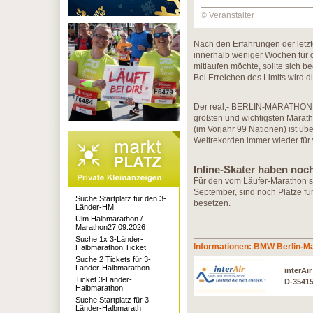
© Veranstalter
Nach den Erfahrungen der letz
innerhalb weniger Wochen für d
mitlaufen möchte, sollte sich 
Bei Erreichen des Limits wird d
Der real,- BERLIN-MARATHON g
größten und wichtigsten Maratho
(im Vorjahr 99 Nationen) ist übe
Weltrekorden immer wieder für 
Inline-Skater haben noc
Für den vom Läufer-Marathon s
September, sind noch Plätze für
Suche Startplatz für den 3-
besetzen.
Länder-HM
Ulm Halbmarathon /
Marathon27.09.2026
Suche 1x 3-Länder-
Informationen: BMW Berlin-M
Halbmarathon Ticket
Suche 2 Tickets für 3-
Länder-Halbmarathon
interAi
Ticket 3-Länder-
D-3541
Halbmarathon
Suche Startplatz für 3-
Länder-Halbmarath