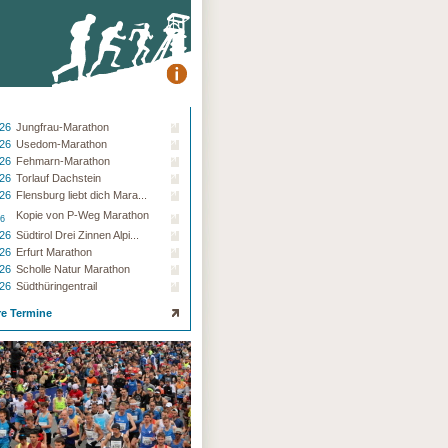
.26
Jungfrau-Marathon
.26
Usedom-Marathon
.26
Fehmarn-Marathon
.26
Torlauf Dachstein
.26
Flensburg liebt dich Mara...
Kopie von P-Weg Marathon
26
.26
Südtirol Drei Zinnen Alpi...
.26
Erfurt Marathon
.26
Scholle Natur Marathon
.26
Südthüringentrail
re Termine