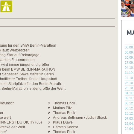
osung für den BMW Berlin-Marathon
30.08
läuft Weltbestzeit
05.09
ing-Star auf Rekordjagd
20.09
 starkes Frauenrennen
27.09
 wird immer jünger und größer
04.10
tze beim BMW BERLIN-MARATHON
11.10
r Sabastian Sawe startet in Berlin
24.10
aftlicher Treiber für die Hauptstadt
25.10
ietet Startplätze für den Berlin-Marath...
25.10
 Berlin-Marathon ist der größte der Wel...
01.11
09.11
ckwunsch
Thomas Enck
06.12
Markus Pitz
06.12
der
Thomas Enck
13.12
se wert
Andreas Bettingen / Judith Strack
07.03
INNERST DU DICH? (65)
Klaus Duwe
19.04
Strecke der Welt
Carsten Koczor
24.04
iner''
Thomas Enck