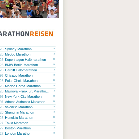
.26
Sydney Marathon
.26
Médoc Marathon
.26
Kopenhagen Halbmarathon
.26
BMW Berlin-Marathon
.26
Cardiff Halbmarathon
.26
Chicago Marathon
.26
Polar Circle Marathon
.26
Marine Corps Marathon
.26
Mainova Frankfurt Maratho...
.26
New York City Marathon
.26
Athens Authentic Marathon
.26
Valencia Marathon
.26
Shanghai Marathon
.26
Honolulu Marathon
.27
Tokio Marathon
.27
Boston Marathon
.27
London Marathon