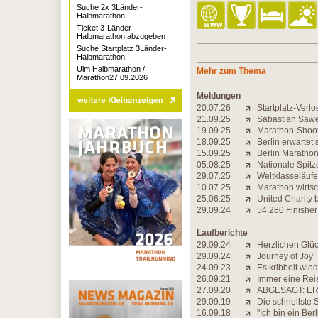
Suche 2x 3Länder-
Halbmarathon
Ticket 3-Länder-
Halbmarathon abzugeben
Suche Startplatz 3Länder-
Halbmarathon
Ulm Halbmarathon /
Mehr zum Thema
Marathon27.09.2026
Meldungen
20.07.26
Startplatz-Verl
21.09.25
Sabastian Sawe 
19.09.25
Marathon-Shoot
18.09.25
Berlin erwartet
15.09.25
Berlin Marathon
05.08.25
Nationale Spi
29.07.25
Weltklasseläufe
10.07.25
Marathon wirtsch
25.06.25
United Charity b
29.09.24
54.280 Finisher:
Laufberichte
29.09.24
Herzlichen Glü
29.09.24
Journey of Joy
24.09.23
Es kribbelt wie
26.09.21
Immer eine Rei
27.09.20
ABGESAGT: ER
29.09.19
Die schnellste 
16.09.18
''Ich bin ein Berl