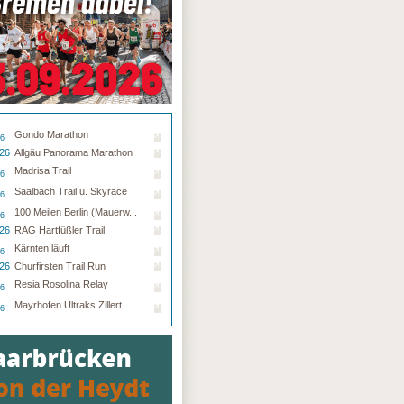
Gondo Marathon
26
.26
Allgäu Panorama Marathon
Madrisa Trail
26
Saalbach Trail u. Skyrace
26
100 Meilen Berlin (Mauerw...
26
.26
RAG Hartfüßler Trail
Kärnten läuft
26
.26
Churfirsten Trail Run
Resia Rosolina Relay
26
Mayrhofen Ultraks Zillert...
26