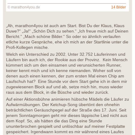
© marathon4you.de
14 Bilder
„Ah, marathon4you ist auch am Start. Bist Du der Klaus, Klaus
Duwe?“ „Ja!“ „Schön Dich zu sehen.“ „Ich freue mich auf Deinen
Bericht.“ „Mach schöne Bilder.“ So oder so ähnlich verlaufen
etliche kurze Gespräche, ehe ich mich an der Startlinie unter die
Profi-Kollegen mische.
Welch ein Unterschied zu 2002. Unter 32.752 Läuferinnen und
Läufern bin auch ich, der Rookie aus der Provinz. Kein Mensch
kümmert sich um den einsamen und verunsicherten Runner,
keiner kennt mich und ich kenne niemanden. Woher soll von
denen auch einen kennen, der zum ersten Mal einen Chip am
Laufschuh hat? Eine Stunde vor dem Start gehe ich in dem mir
zugewiesenen Block auf und ab, setze mich hin, muss wieder
raus aus dem Block, in die Büsche und wieder zurück.
Auf einer Aktionsbühne animieren hübsche Mädels die Läufer zu
Aufwärmübungen. Der Ketchup-Song übertönt den ohnehin
beträchtlichen Geräuschpegel auf der Straße des 17. Juni. Seit
jenem Sonntagmorgen geht mir dieses läppische Lied nicht aus
dem Kopf. So, als hätten die das Ding eine Stunde
ununterbrochen gespielt und unlöschbar auf meiner Festplatte
gespeichert. Irgendwann kommt es mir während eines Laufes