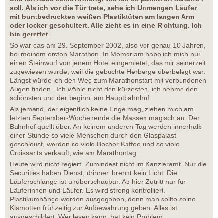
soll. Als ich vor die Tür trete, sehe ich Unmengen Läufer
mit buntbedruckten weißen Plastiktüten am langen Arm
oder locker geschultert. Alle zieht es in eine Richtung. Ich
bin gerettet.
So war das am 29. September 2002, also vor genau 10 Jahren,
bei meinem ersten Marathon. In Memoriam habe ich mich nur
einen Steinwurf von jenem Hotel eingemietet, das mir seinerzeit
zugewiesen wurde, weil die gebuchte Herberge überbelegt war.
Längst würde ich den Weg zum Marathonstart mit verbundenen
Augen finden. Ich wähle nicht den kürzesten, ich nehme den
schönsten und der beginnt am Hauptbahnhof.
Als jemand, der eigentlich keine Enge mag, ziehen mich am
letzten September-Wochenende die Massen magisch an. Der
Bahnhof quellt über. An keinem anderen Tag werden innerhalb
einer Stunde so viele Menschen durch den Glaspalast
geschleust, werden so viele Becher Kaffee und so viele
Croissants verkauft, wie am Marathontag.
Heute wird nicht regiert. Zumindest nicht im Kanzleramt. Nur die
Securities haben Dienst, drinnen brennt kein Licht. Die
Läuferschlange ist unüberschaubar. Ab hier Zutritt nur für
Läuferinnen und Läufer. Es wird streng kontrolliert.
Plastikumhänge werden ausgegeben, denn man sollte seine
Klamotten frühzeitig zur Aufbewahrung geben. Alles ist
ausgeschildert. Wer lesen kann, hat kein Problem.