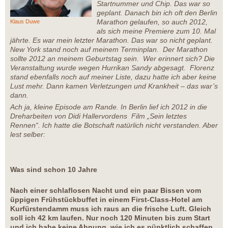
Startnummer und Chip. Das war so
geplant. Danach bin ich oft den Berlin
Marathon gelaufen, so auch 2012,
Klaus Duwe
als sich meine Premiere zum 10. Mal
jährte. Es war mein letzter Marathon. Das war so nicht geplant.
New York stand noch auf meinem Terminplan. Der Marathon
sollte 2012 an meinem Geburtstag sein. Wer erinnert sich? Die
Veranstaltung wurde wegen Hurrikan Sandy abgesagt. Florenz
stand ebenfalls noch auf meiner Liste, dazu hatte ich aber keine
Lust mehr. Dann kamen Verletzungen und Krankheit – das war’s
dann.
Ach ja, kleine Episode am Rande. In Berlin lief ich 2012 in die
Dreharbeiten von Didi Hallervordens Film „Sein letztes
Rennen“. Ich hatte die Botschaft natürlich nicht verstanden. Aber
lest selber:
Was sind schon 10 Jahre
Nach einer schlaflosen Nacht und ein paar Bissen vom
üppigen Frühstückbuffet in einem First-Class-Hotel am
Kurfürstendamm muss ich raus an die frische Luft. Gleich
soll ich 42 km laufen. Nur noch 120 Minuten bis zum Start
und ich habe keine Ahnung, wie ich es pünktlich schaffen