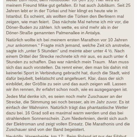
meinem Freund Mike gut gefallen. Er hat auch Jubiläum. Seit 25
Jahren lebt er in der Türkei und hier klingt es heute wie in
Istanbul. Es scheint, als wollten die Türken den Berlinern mal
zeigen, wie man feiert. Das nächste Mal nehme ich mir vor, die
Döner-Buden zu zählen. Ich wette, es sind mehr als in der
Döner-Straße genannten Palmenallee in Antalya.
Natürlich wollte ich bei meinem ersten Marathon vor 10 Jahren
„nur ankommen.“ Fragte mich jemand, welche Zeit ich anstrebe,
sagte ich „unter 5 Stunden“ und meinte aber unter 4 ½. Nach
einem Drittel der Strecke rechnete ich mir aus, es auch unter 4
Stunden zu schaffen. Das war nämlich mein Traum. Man muss
sich das auch vorstellen. Da rennt einer, den man bis dahin mit
keinerlei Sport in Verbindung gebracht hat, durch die Stadt, wird
dafür bejubelt, beklatscht und angefeuert. Klar, dass der sich
einbildet, der Größte zu sein und das auch zeigen will. Lassen
wir ihn rennen, ihr erfahrt schon noch, wie es ausgegangen ist.
Jedes Mal denke ich, es seien noch mehr Zuschauer an der
Strecke, die Stimmung sei noch besser, als im Jahr zuvor. Es ist
einfach der Wahnsinn. Natürlich trägt das phantastische Wetter
dazu bei. 16 Grad soll es maximal warm werden und das bei
strahlendem Sonnenschein. Zum Niederknien, denkt sich auch
der Elektroman und zeigt vollen Einsatz. Die Marathonis und die
Zuschauer sind von der Band begeistert.
Neukölln, Hasenheide, km 17: Beim Roland ist nur der Filzhut