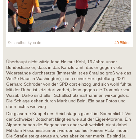
© marathon4you.de
40 Bilder
Überhaupt nicht witzig fand Helmut Kohl, 16 Jahre unser
Bundeskanzler, dass in das Kanzleramt, das er gegen viele
Widerstände durchsetzte (immerhin ist es 8mal so groß wie das
Weiße Haus in Washington), nach seiner Fertigstellung 2001
Gerhard Schröder von der SPD dort einzog und sich wohl fühlte.
Mit der Ruhe ist jetzt dort vorbei, denn gegen die Trommler von
Wasabi Daiko sind alle Schallschutzmaßnahmen wirkungslos.
Die Schläge gehen durch Mark und Bein. Ein paar Fotos und
dann nichts wie weg.
Die gläserne Kuppel des Reichstages glänzt im Sonnenlicht. Vor
der Schweizer Botschaft klingt es wie auf der Eiger-Moräne. Ein
Alphorn haben die Eidgenossen aber wohlweislich nicht dabei.
Mit dem Rieseninstrument würden sie hier keinen Platz finden.
Die Straße steigt etwas an, was aber keiner merkt. Es sind ja