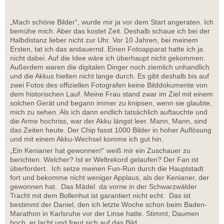
„Mach schöne Bilder“, wurde mir ja vor dem Start angeraten. Ich
bemühe mich. Aber das kostet Zeit. Deshalb schaue ich bei der
Halbdistanz lieber nicht zur Uhr. Vor 10 Jahren, bei meinem
Ersten, tat ich das andauernd. Einen Fotoapparat hatte ich ja
nicht dabei. Auf die Idee wäre ich überhaupt nicht gekommen.
Außerdem waren die digitalen Dinger noch ziemlich unhandlich
und die Akkus hielten nicht lange durch. Es gibt deshalb bis auf
zwei Fotos des offiziellen Fotografen keine Bilddokumente von
dem historischen Lauf. Meine Frau stand zwar im Ziel mit einem
solchen Gerät und begann immer zu knipsen, wenn sie glaubte,
mich zu sehen. Als ich dann endlich tatsächlich auftauchte und
die Arme hochriss, war der Akku längst leer. Mann, Mann, sind
das Zeiten heute. Der Chip fasst 1000 Bilder in hoher Auflösung
und mit einem Akku-Wechsel komme ich gut hin.
„Ein Kenianer hat gewonnen!“ weiß mir ein Zuschauer zu
berichten. Welcher? Ist er Weltrekord gelaufen? Der Fan ist
überfordert. Ich setze meinen Fun-Run durch die Hauptstadt
fort und bekomme nicht weniger Applaus, als der Kenianer, der
gewonnen hat. Das Mädel da vorne in der Schwarzwälder
Tracht mit dem Bollenhut ist garantiert nicht echt. Das ist
bestimmt der Daniel, den ich letzte Woche schon beim Baden-
Marathon in Karlsruhe vor der Linse hatte. Stimmt, Daumen
hoch, er lacht und freut sich auf das Bild.