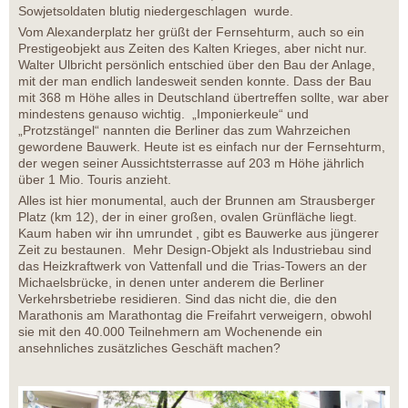
Sowjetsoldaten blutig niedergeschlagen wurde.
Vom Alexanderplatz her grüßt der Fernsehturm, auch so ein
Prestigeobjekt aus Zeiten des Kalten Krieges, aber nicht nur.
Walter Ulbricht persönlich entschied über den Bau der Anlage,
mit der man endlich landesweit senden konnte. Dass der Bau
mit 368 m Höhe alles in Deutschland übertreffen sollte, war aber
mindestens genauso wichtig. „Imponierkeule“ und
„Protzstängel“ nannten die Berliner das zum Wahrzeichen
gewordene Bauwerk. Heute ist es einfach nur der Fernsehturm,
der wegen seiner Aussichtsterrasse auf 203 m Höhe jährlich
über 1 Mio. Touris anzieht.
Alles ist hier monumental, auch der Brunnen am Strausberger
Platz (km 12), der in einer großen, ovalen Grünfläche liegt.
Kaum haben wir ihn umrundet , gibt es Bauwerke aus jüngerer
Zeit zu bestaunen. Mehr Design-Objekt als Industriebau sind
das Heizkraftwerk von Vattenfall und die Trias-Towers an der
Michaelsbrücke, in denen unter anderem die Berliner
Verkehrsbetriebe residieren. Sind das nicht die, die den
Marathonis am Marathontag die Freifahrt verweigern, obwohl
sie mit den 40.000 Teilnehmern am Wochenende ein
ansehnliches zusätzliches Geschäft machen?