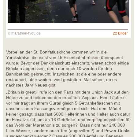
© marathon4you.de
22 Bilder
Vorbei an der St. Bonifatiuskirche kommen wir in die
Yorckstraße, die einst von 45 Eisenbahnbrücken überspannt
wurde. Bevor der Denkmalschutz einschritt, waren schon einige
Brücken abgerissen, denn nur noch 10 werden für den
Bahnbetrieb gebraucht. Inzwischen ist die eine oder andere
restauriert, über weitere wird gestritten. Mal sehen, ob es
nächstes Jahr Neues gibt.
„Britain is great!“ rufe ich den Fans mit dem Union Jack auf den
Hüten zu und bekomme den erhofften Applaus. Eine Läuferin
vor mir trägt an ihrem Gürtel gleich 5 Getränkeflaschen mit
ansehnlichem Fassungsvermögen mit sich. Hat dem Mädel
keiner gesagt, dass fast 6000 Helferinnen und Helfer auch dafür
im Einsatz sind, um an 16 Getränke- und Verpflegungsstellen für
das Wohl der Marathonis zu sorgen? Dass nicht nur 240.000
Liter Wasser, sondern auch Tee (angewärmt!) und Power-Drinks
ausgeschenkt werden? Dass es 200.000 Äpfel und Bananen