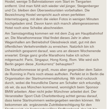
Hostel, wenige S-Bahnstationen vom Start im Tiergarten
entfernt. Und man fühlt sich wieder viel jünger, Steigenberger
und Co. bleiben den Überseetouristen vorbehalten. Die
Bezeichnung Hostel verspricht auch einen perfekten
Internetzugang, mit dem die vielen Fotos in wenigen Minuten
hochgeladen sind. Davon kann sich manch alteingesessenes
Hotel noch eine Scheibe abschneiden.
Am Samstagmittag kommen wir mit dem Zug am Hauptbahnhof
an. Die Marathonmesse Vital findet dieses Jahr in alten
Wagenhallen am Betriebshof Gleisdreieck statt, gut mit den
öffentlichen Verkehrsmitteln zu erreichen. Natürlich bin ich
unheimlich gespannt darauf, was uns an diesem Wochenende
erwartet: Einige ganz große Marathons habe ich schon
mitgemacht: Paris, Singapur, Hong Kong, Rom. Wie wird sich
Berlin gegen diese „Konkurrenz“ behaupten?
Die Marathonmesse ist groß, muss aber gegenüber dem Salon
de Running in Paris noch etwas aufholen. Perfekt ist in Berlin die
Organisation der Startnummernabholung. Wir sind ruckzuck
durch, wobei die freundliche Dame am Schalter sich erkundigt,
ob wir, da aus München kommend, womöglich beim Sponsor
BMW arbeiten. Aber nicht jeder Münchner arbeitet dort. Der
Veranstalter Sport Club Charlottenburg achtet genau darauf,
dass keine Startnummern weitergegeben werden können. Wir
bekommen als ergänzende Zutrittsberechtigung für den