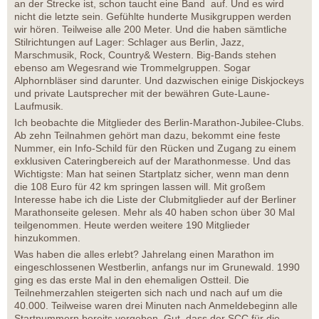
an der Strecke ist, schon taucht eine Band auf. Und es wird
nicht die letzte sein. Gefühlte hunderte Musikgruppen werden
wir hören. Teilweise alle 200 Meter. Und die haben sämtliche
Stilrichtungen auf Lager: Schlager aus Berlin, Jazz,
Marschmusik, Rock, Country& Western. Big-Bands stehen
ebenso am Wegesrand wie Trommelgruppen. Sogar
Alphornbläser sind darunter. Und dazwischen einige Diskjockeys
und private Lautsprecher mit der bewähren Gute-Laune-
Laufmusik.
Ich beobachte die Mitglieder des Berlin-Marathon-Jubilee-Clubs.
Ab zehn Teilnahmen gehört man dazu, bekommt eine feste
Nummer, ein Info-Schild für den Rücken und Zugang zu einem
exklusiven Cateringbereich auf der Marathonmesse. Und das
Wichtigste: Man hat seinen Startplatz sicher, wenn man denn
die 108 Euro für 42 km springen lassen will. Mit großem
Interesse habe ich die Liste der Clubmitglieder auf der Berliner
Marathonseite gelesen. Mehr als 40 haben schon über 30 Mal
teilgenommen. Heute werden weitere 190 Mitglieder
hinzukommen.
Was haben die alles erlebt? Jahrelang einen Marathon im
eingeschlossenen Westberlin, anfangs nur im Grunewald. 1990
ging es das erste Mal in den ehemaligen Ostteil. Die
Teilnehmerzahlen steigerten sich nach und nach auf um die
40.000. Teilweise waren drei Minuten nach Anmeldebeginn alle
Startnummern bereits vergeben. Gut, dass der SCC für die