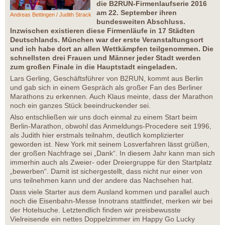
die B2RUN-Firmenlaufserie 2016
am 22. September ihren
Andreas Bettingen / Judith Strack
bundesweiten Abschluss.
Inzwischen existieren diese Firmenläufe in 17 Städten
Deutschlands. München war der erste Veranstaltungsort
und ich habe dort an allen Wettkämpfen teilgenommen. Die
schnellsten drei Frauen und Männer jeder Stadt werden
zum großen Finale in die Hauptstadt eingeladen.
Lars Gerling, Geschäftsführer von B2RUN, kommt aus Berlin
und gab sich in einem Gespräch als großer Fan des Berliner
Marathons zu erkennen. Auch Klaus meinte, dass der Marathon
noch ein ganzes Stück beeindruckender sei.
Also entschließen wir uns doch einmal zu einem Start beim
Berlin-Marathon, obwohl das Anmeldungs-Procedere seit 1996,
als Judith hier erstmals teilnahm, deutlich komplizierter
geworden ist. New York mit seinem Losverfahren lässt grüßen,
der großen Nachfrage sei „Dank“. In diesem Jahr kann man sich
immerhin auch als Zweier- oder Dreiergruppe für den Startplatz
„bewerben“. Damit ist sichergestellt, dass nicht nur einer von
uns teilnehmen kann und der andere das Nachsehen hat.
Dass viele Starter aus dem Ausland kommen und parallel auch
noch die Eisenbahn-Messe Innotrans stattfindet, merken wir bei
der Hotelsuche. Letztendlich finden wir preisbewusste
Vielreisende ein nettes Doppelzimmer im Happy Go Lucky