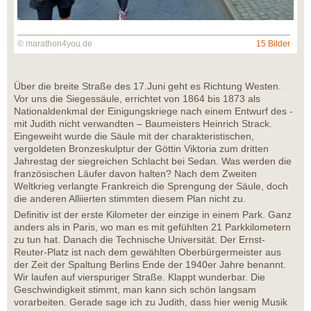
© marathon4you.de
15 Bilder
Über die breite Straße des 17.Juni geht es Richtung Westen.
Vor uns die Siegessäule, errichtet von 1864 bis 1873 als
Nationaldenkmal der Einigungskriege nach einem Entwurf des -
mit Judith nicht verwandten – Baumeisters Heinrich Strack.
Eingeweiht wurde die Säule mit der charakteristischen,
vergoldeten Bronzeskulptur der Göttin Viktoria zum dritten
Jahrestag der siegreichen Schlacht bei Sedan. Was werden die
französischen Läufer davon halten? Nach dem Zweiten
Weltkrieg verlangte Frankreich die Sprengung der Säule, doch
die anderen Alliierten stimmten diesem Plan nicht zu.
Definitiv ist der erste Kilometer der einzige in einem Park. Ganz
anders als in Paris, wo man es mit gefühlten 21 Parkkilometern
zu tun hat. Danach die Technische Universität. Der Ernst-
Reuter-Platz ist nach dem gewählten Oberbürgermeister aus
der Zeit der Spaltung Berlins Ende der 1940er Jahre benannt.
Wir laufen auf vierspuriger Straße. Klappt wunderbar. Die
Geschwindigkeit stimmt, man kann sich schön langsam
vorarbeiten. Gerade sage ich zu Judith, dass hier wenig Musik