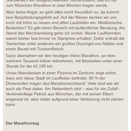
Startbereich ein festgeschweißtes Stoffarmband, das ich bis
zum München Marathon in zwei Wochen tragen werde.
Aber keine Angst, es geht alles recht freundlich zu, da kommt
kein Bespitzelungsgefühl auf. Auf der Messe decken wir uns
noch mit Infos zu neuen und alten Laufzielen ein. Medizinische
Bedenken? Es gibt einen Bereich mit laufärztlicher Beratung. Am
Stand des Merchandising gehe ich vorbei. Meine Laufhemden
waren bisher fast immer im Startpreis erhalten. Dafür enthält die
Startertüte unter anderem ein großes Duschgel von Adidas und
einen Beutel mit Trockenfleisch.
Ganz übersehen wir den heutigen Inline-Marathon, an dem
mehrere Tausend Inliner teilnehmen, mit Bestzeiten unter einer
Stunde für die 42,195 km.
Unser Abendessen in einer Pizzeria im Zentrum zeigt sofort,
dass sich diese Stadt im Lauffieber befindet. 80 % der
Dinierenden tragen das Marathonarmband. Viele sind wie wir
auch als Paar dabei. Am Nebentisch sitzt – was für ein Zufall -
Vereinskollege Patrick aus München, der mit seinen Eltern
angereist ist, aber leider aufgrund einer Verletzung nicht starten
kann.
Der Marathontag