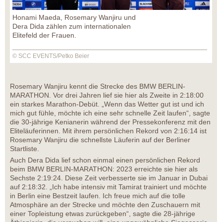
Honami Maeda, Rosemary Wanjiru und
Dera Dida zählen zum internationalen
Elitefeld der Frauen.
© SCC EVENTS/Petko Beier
Rosemary Wanjiru kennt die Strecke des BMW BERLIN-
MARATHON. Vor drei Jahren lief sie hier als Zweite in 2:18:00
ein starkes Marathon-Debüt. „Wenn das Wetter gut ist und ich
mich gut fühle, möchte ich eine sehr schnelle Zeit laufen“, sagte
die 30-jährige Kenianerin während der Pressekonferenz mit den
Eliteläuferinnen. Mit ihrem persönlichen Rekord von 2:16:14 ist
Rosemary Wanjiru die schnellste Läuferin auf der Berliner
Startliste.
Auch Dera Dida lief schon einmal einen persönlichen Rekord
beim BMW BERLIN-MARATHON: 2023 erreichte sie hier als
Sechste 2:19:24. Diese Zeit verbesserte sie im Januar in Dubai
auf 2:18:32. „Ich habe intensiv mit Tamirat trainiert und möchte
in Berlin eine Bestzeit laufen. Ich freue mich auf die tolle
Atmosphäre an der Strecke und möchte den Zuschauern mit
einer Topleistung etwas zurückgeben“, sagte die 28-jährige