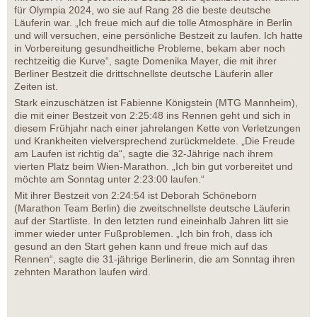
für Olympia 2024, wo sie auf Rang 28 die beste deutsche
Läuferin war. „Ich freue mich auf die tolle Atmosphäre in Berlin
und will versuchen, eine persönliche Bestzeit zu laufen. Ich hatte
in Vorbereitung gesundheitliche Probleme, bekam aber noch
rechtzeitig die Kurve“, sagte Domenika Mayer, die mit ihrer
Berliner Bestzeit die drittschnellste deutsche Läuferin aller
Zeiten ist.
Stark einzuschätzen ist Fabienne Königstein (MTG Mannheim),
die mit einer Bestzeit von 2:25:48 ins Rennen geht und sich in
diesem Frühjahr nach einer jahrelangen Kette von Verletzungen
und Krankheiten vielversprechend zurückmeldete. „Die Freude
am Laufen ist richtig da“, sagte die 32-Jährige nach ihrem
vierten Platz beim Wien-Marathon. „Ich bin gut vorbereitet und
möchte am Sonntag unter 2:23:00 laufen.“
Mit ihrer Bestzeit von 2:24:54 ist Deborah Schöneborn
(Marathon Team Berlin) die zweitschnellste deutsche Läuferin
auf der Startliste. In den letzten rund eineinhalb Jahren litt sie
immer wieder unter Fußproblemen. „Ich bin froh, dass ich
gesund an den Start gehen kann und freue mich auf das
Rennen“, sagte die 31-jährige Berlinerin, die am Sonntag ihren
zehnten Marathon laufen wird.