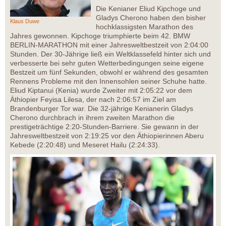
Die Kenianer Eliud Kipchoge und
Gladys Cherono haben den bisher
Klaus Duwe
hochklassigsten Marathon des
Jahres gewonnen. Kipchoge triumphierte beim 42. BMW
BERLIN-MARATHON mit einer Jahresweltbestzeit von 2:04:00
Stunden. Der 30-Jährige ließ ein Weltklassefeld hinter sich und
verbesserte bei sehr guten Wetterbedingungen seine eigene
Bestzeit um fünf Sekunden, obwohl er während des gesamten
Rennens Probleme mit den Innensohlen seiner Schuhe hatte.
Eliud Kiptanui (Kenia) wurde Zweiter mit 2:05:22 vor dem
Äthiopier Feyisa Lilesa, der nach 2:06:57 im Ziel am
Brandenburger Tor war. Die 32-jährige Kenianerin Gladys
Cherono durchbrach in ihrem zweiten Marathon die
prestigeträchtige 2:20-Stunden-Barriere. Sie gewann in der
Jahresweltbestzeit von 2:19:25 vor den Äthiopierinnen Aberu
Kebede (2:20:48) und Meseret Hailu (2:24:33).