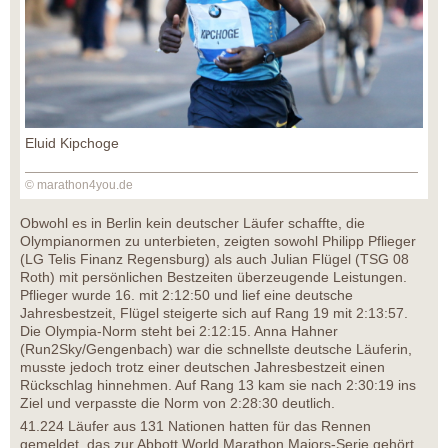
Eluid Kipchoge
© marathon4you.de
Obwohl es in Berlin kein deutscher Läufer schaffte, die
Olympianormen zu unterbieten, zeigten sowohl Philipp Pflieger
(LG Telis Finanz Regensburg) als auch Julian Flügel (TSG 08
Roth) mit persönlichen Bestzeiten überzeugende Leistungen.
Pflieger wurde 16. mit 2:12:50 und lief eine deutsche
Jahresbestzeit, Flügel steigerte sich auf Rang 19 mit 2:13:57.
Die Olympia-Norm steht bei 2:12:15. Anna Hahner
(Run2Sky/Gengenbach) war die schnellste deutsche Läuferin,
musste jedoch trotz einer deutschen Jahresbestzeit einen
Rückschlag hinnehmen. Auf Rang 13 kam sie nach 2:30:19 ins
Ziel und verpasste die Norm von 2:28:30 deutlich.
41.224 Läufer aus 131 Nationen hatten für das Rennen
gemeldet, das zur Abbott World Marathon Majors-Serie gehört