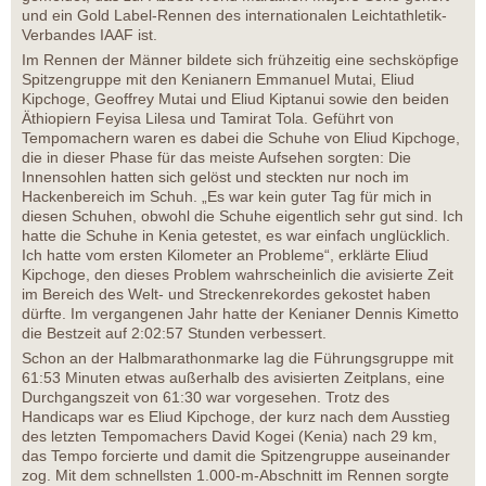
und ein Gold Label-Rennen des internationalen Leichtathletik-
Verbandes IAAF ist.
Im Rennen der Männer bildete sich frühzeitig eine sechsköpfige
Spitzengruppe mit den Kenianern Emmanuel Mutai, Eliud
Kipchoge, Geoffrey Mutai und Eliud Kiptanui sowie den beiden
Äthiopiern Feyisa Lilesa und Tamirat Tola. Geführt von
Tempomachern waren es dabei die Schuhe von Eliud Kipchoge,
die in dieser Phase für das meiste Aufsehen sorgten: Die
Innensohlen hatten sich gelöst und steckten nur noch im
Hackenbereich im Schuh. „Es war kein guter Tag für mich in
diesen Schuhen, obwohl die Schuhe eigentlich sehr gut sind. Ich
hatte die Schuhe in Kenia getestet, es war einfach unglücklich.
Ich hatte vom ersten Kilometer an Probleme“, erklärte Eliud
Kipchoge, den dieses Problem wahrscheinlich die avisierte Zeit
im Bereich des Welt- und Streckenrekordes gekostet haben
dürfte. Im vergangenen Jahr hatte der Kenianer Dennis Kimetto
die Bestzeit auf 2:02:57 Stunden verbessert.
Schon an der Halbmarathonmarke lag die Führungsgruppe mit
61:53 Minuten etwas außerhalb des avisierten Zeitplans, eine
Durchgangszeit von 61:30 war vorgesehen. Trotz des
Handicaps war es Eliud Kipchoge, der kurz nach dem Ausstieg
des letzten Tempomachers David Kogei (Kenia) nach 29 km,
das Tempo forcierte und damit die Spitzengruppe auseinander
zog. Mit dem schnellsten 1.000-m-Abschnitt im Rennen sorgte