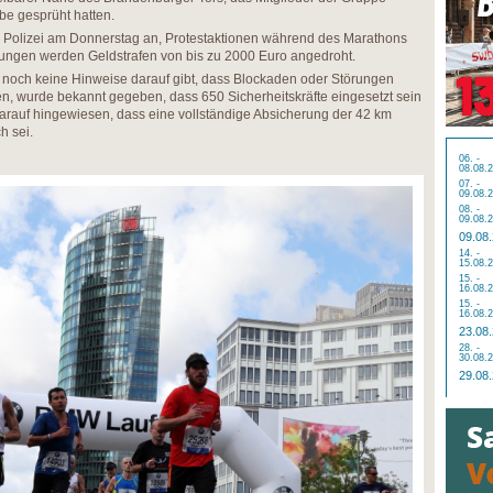
be gesprüht hatten.
er Polizei am Donnerstag an, Protestaktionen während des Marathons
lungen werden Geldstrafen von bis zu 2000 Euro angedroht.
 noch keine Hinweise darauf gibt, dass Blockaden oder Störungen
llen, wurde bekannt gegeben, dass 650 Sicherheitskräfte eingesetzt sein
darauf hingewiesen, dass eine vollständige Absicherung der 42 km
h sei.
06. -
08.08.
07. -
09.08.
08. -
09.08.
09.08
14. -
15.08.
15. -
16.08.
15. -
16.08.
23.08
28. -
30.08.
29.08