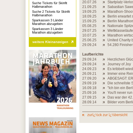
20.07.26
Startplatz-Verl
Suche Tickets für Skinfit
Halbmarathon
21.09.25
Sabastian Sawe 
19.09.25
Marathon-Shoot
Suche 2 Tickets für Skinfit
Halbmarathon
18.09.25
Berlin erwartet
Sparkassen 3 Länder
15.09.25
Berlin Marathon
Marathon abzugeben
05.08.25
Nationale Spi
Sparkassen 3 Länder
29.07.25
Weltklasseläufe
Marathon abzugeben
10.07.25
Marathon wirtsch
25.06.25
United Charity b
29.09.24
54.280 Finisher:
Laufberichte
29.09.24
Herzlichen Glü
29.09.24
Journey of Joy
24.09.23
Es kribbelt wie
26.09.21
Immer eine Rei
27.09.20
ABGESAGT: ER
29.09.19
Die schnellste 
16.09.18
''Ich bin ein Berl
25.09.16
You'll never run
27.09.15
Das war der 42.
28.09.14
Bilder vom Berl
zurï¿½ck zur ï¿½bersicht