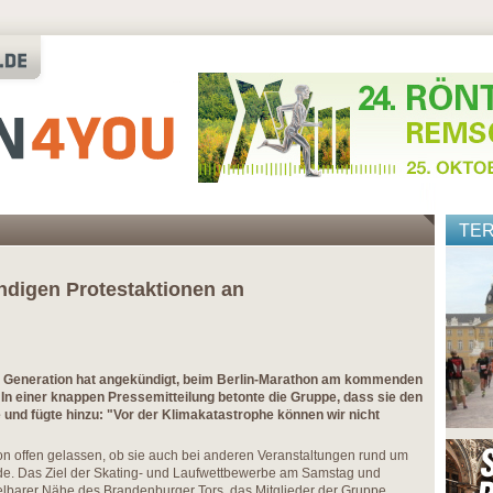
TE
ndigen Protestaktionen an
e Generation hat angekündigt, beim Berlin-Marathon am kommenden
In einer knappen Pressemitteilung betonte die Gruppe, dass sie den
und fügte hinzu: "Vor der Klimakatastrophe können wir nicht
ion offen gelassen, ob sie auch bei anderen Veranstaltungen rund um
de. Das Ziel der Skating- und Laufwettbewerbe am Samstag und
telbarer Nähe des Brandenburger Tors, das Mitglieder der Gruppe