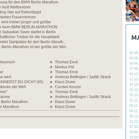
osung für den BMW Berlin-Marathon
läuft Weltbestzeit
ing-Star auf Rekordjagd
 starkes Frauenrennen
 wird immer jünger und größer
tze beim BMW BERLIN-MARATHON
r Sabastian Sawe startet in Berlin
aftlicher Treiber für die Hauptstadt
ietet Startplätze für den Berlin-Marath...
 Berlin-Marathon ist der größte der Wel...
30.08
05.09
ckwunsch
Thomas Enck
20.09
Markus Pitz
27.09
der
Thomas Enck
04.10
se wert
Andreas Bettingen / Judith Strack
11.10
INNERST DU DICH? (65)
Klaus Duwe
24.10
Strecke der Welt
Carsten Koczor
25.10
iner''
Thomas Enck
25.10
 alone
Andreas Bettingen / Judith Strack
01.11
 Berlin Marathon
Klaus Duwe
09.11
in Marathon
Klaus Duwe
06.12
06.12
13.12
07.03
19.04
24.04