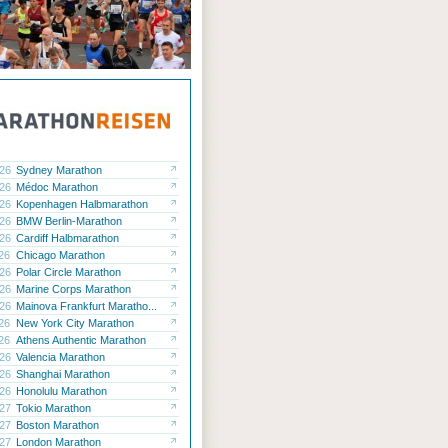
.26
Sydney Marathon
.26
Médoc Marathon
.26
Kopenhagen Halbmarathon
.26
BMW Berlin-Marathon
.26
Cardiff Halbmarathon
.26
Chicago Marathon
.26
Polar Circle Marathon
.26
Marine Corps Marathon
.26
Mainova Frankfurt Maratho...
.26
New York City Marathon
.26
Athens Authentic Marathon
.26
Valencia Marathon
.26
Shanghai Marathon
.26
Honolulu Marathon
.27
Tokio Marathon
.27
Boston Marathon
.27
London Marathon