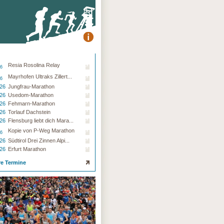
Resia Rosolina Relay
26
Mayrhofen Ultraks Zillert...
26
.26
Jungfrau-Marathon
.26
Usedom-Marathon
.26
Fehmarn-Marathon
.26
Torlauf Dachstein
.26
Flensburg liebt dich Mara...
Kopie von P-Weg Marathon
26
.26
Südtirol Drei Zinnen Alpi...
.26
Erfurt Marathon
re Termine