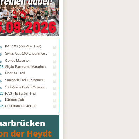
KAT 100 (Kitz Alps Trail)
26
Swiss Alps 100 Endurance ...
26
Gondo Marathon
26
.26
Allgäu Panorama Marathon
Madrisa Trail
26
Saalbach Trail u. Skyrace
26
100 Meilen Berlin (Mauerw...
26
.26
RAG Hartfüßler Trail
Kärnten läuft
26
.26
Churfirsten Trail Run