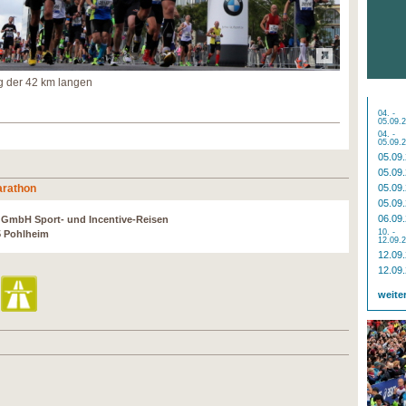
g der 42 km langen
04. -
05.09.
04. -
05.09.
05.09
05.09
arathon
05.09
05.09
06.09
r GmbH Sport- und Incentive-Reisen
10. -
5 Pohlheim
12.09.
12.09
12.09
weite