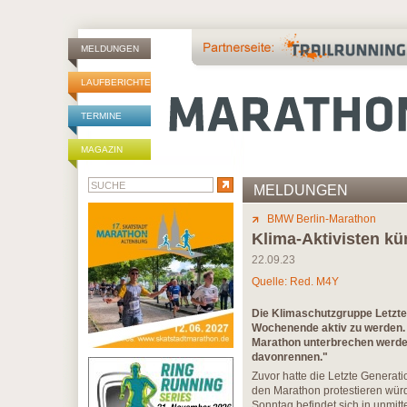
MELDUNGEN
LAUFBERICHTE
TERMINE
MAGAZIN
MELDUNGEN
BMW Berlin-Marathon
Klima-Aktivisten kü
22.09.23
Quelle: Red. M4Y
Die Klimaschutzgruppe Letzt
Wochenende aktiv zu werden. 
Marathon unterbrechen werde 
davonrennen."
Zuvor hatte die Letzte Generat
den Marathon protestieren wür
Sonntag befindet sich in unmit