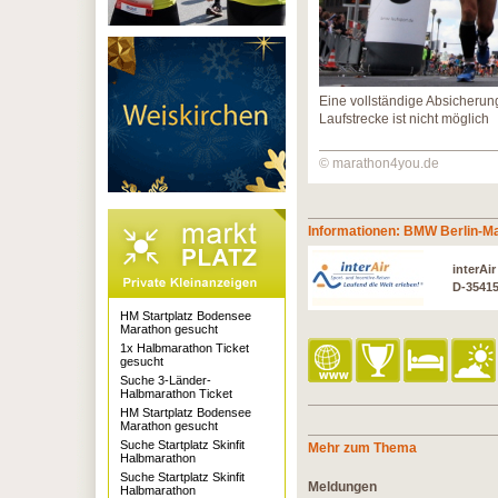
Eine vollständige Absicherun
Laufstrecke ist nicht möglich
© marathon4you.de
Informationen: BMW Berlin-M
interAi
D-3541
HM Startplatz Bodensee
Marathon gesucht
1x Halbmarathon Ticket
gesucht
Suche 3-Länder-
Halbmarathon Ticket
HM Startplatz Bodensee
Marathon gesucht
Suche Startplatz Skinfit
Mehr zum Thema
Halbmarathon
Suche Startplatz Skinfit
Meldungen
Halbmarathon