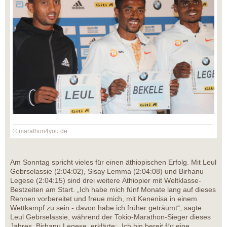
© marathon4you.de
Am Sonntag spricht vieles für einen äthiopischen Erfolg. Mit Leul
Gebrselassie (2:04:02), Sisay Lemma (2:04:08) und Birhanu
Legese (2:04:15) sind drei weitere Äthiopier mit Weltklasse-
Bestzeiten am Start. „Ich habe mich fünf Monate lang auf dieses
Rennen vorbereitet und freue mich, mit Kenenisa in einem
Wettkampf zu sein - davon habe ich früher geträumt“, sagte
Leul Gebrselassie, während der Tokio-Marathon-Sieger dieses
Jahres, Birhanu Legese, erklärte: „Ich bin bereit für eine