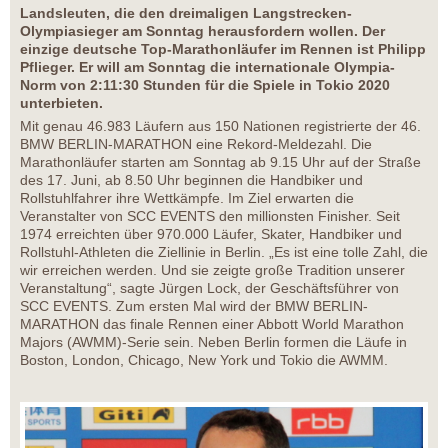
Landsleuten, die den dreimaligen Langstrecken-
Olympiasieger am Sonntag herausfordern wollen. Der
einzige deutsche Top-Marathonläufer im Rennen ist Philipp
Pflieger. Er will am Sonntag die internationale Olympia-
Norm von 2:11:30 Stunden für die Spiele in Tokio 2020
unterbieten.
Mit genau 46.983 Läufern aus 150 Nationen registrierte der 46.
BMW BERLIN-MARATHON eine Rekord-Meldezahl. Die
Marathonläufer starten am Sonntag ab 9.15 Uhr auf der Straße
des 17. Juni, ab 8.50 Uhr beginnen die Handbiker und
Rollstuhlfahrer ihre Wettkämpfe. Im Ziel erwarten die
Veranstalter von SCC EVENTS den millionsten Finisher. Seit
1974 erreichten über 970.000 Läufer, Skater, Handbiker und
Rollstuhl-Athleten die Ziellinie in Berlin. „Es ist eine tolle Zahl, die
wir erreichen werden. Und sie zeigte große Tradition unserer
Veranstaltung“, sagte Jürgen Lock, der Geschäftsführer von
SCC EVENTS. Zum ersten Mal wird der BMW BERLIN-
MARATHON das finale Rennen einer Abbott World Marathon
Majors (AWMM)-Serie sein. Neben Berlin formen die Läufe in
Boston, London, Chicago, New York und Tokio die AWMM.