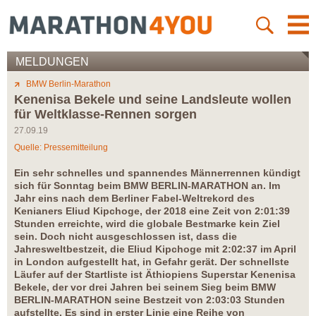
MELDUNGEN
BMW Berlin-Marathon
Kenenisa Bekele und seine Landsleute wollen
für Weltklasse-Rennen sorgen
27.09.19
Quelle: Pressemitteilung
Ein sehr schnelles und spannendes Männerrennen kündigt
sich für Sonntag beim BMW BERLIN-MARATHON an. Im
Jahr eins nach dem Berliner Fabel-Weltrekord des
Kenianers Eliud Kipchoge, der 2018 eine Zeit von 2:01:39
Stunden erreichte, wird die globale Bestmarke kein Ziel
sein. Doch nicht ausgeschlossen ist, dass die
Jahresweltbestzeit, die Eliud Kipchoge mit 2:02:37 im April
in London aufgestellt hat, in Gefahr gerät. Der schnellste
Läufer auf der Startliste ist Äthiopiens Superstar Kenenisa
Bekele, der vor drei Jahren bei seinem Sieg beim BMW
BERLIN-MARATHON seine Bestzeit von 2:03:03 Stunden
aufstellte. Es sind in erster Linie eine Reihe von