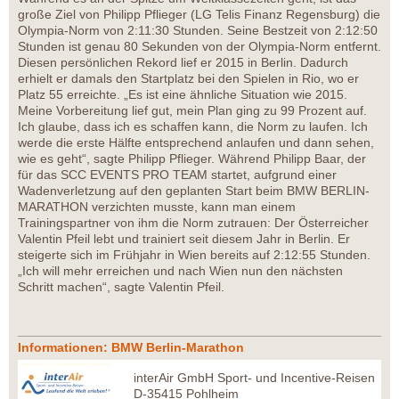
große Ziel von Philipp Pflieger (LG Telis Finanz Regensburg) die
Olympia-Norm von 2:11:30 Stunden. Seine Bestzeit von 2:12:50
Stunden ist genau 80 Sekunden von der Olympia-Norm entfernt.
Diesen persönlichen Rekord lief er 2015 in Berlin. Dadurch
erhielt er damals den Startplatz bei den Spielen in Rio, wo er
Platz 55 erreichte. „Es ist eine ähnliche Situation wie 2015.
Meine Vorbereitung lief gut, mein Plan ging zu 99 Prozent auf.
Ich glaube, dass ich es schaffen kann, die Norm zu laufen. Ich
werde die erste Hälfte entsprechend anlaufen und dann sehen,
wie es geht“, sagte Philipp Pflieger. Während Philipp Baar, der
für das SCC EVENTS PRO TEAM startet, aufgrund einer
Wadenverletzung auf den geplanten Start beim BMW BERLIN-
MARATHON verzichten musste, kann man einem
Trainingspartner von ihm die Norm zutrauen: Der Österreicher
Valentin Pfeil lebt und trainiert seit diesem Jahr in Berlin. Er
steigerte sich im Frühjahr in Wien bereits auf 2:12:55 Stunden.
„Ich will mehr erreichen und nach Wien nun den nächsten
Schritt machen“, sagte Valentin Pfeil.
Informationen: BMW Berlin-Marathon
interAir GmbH Sport- und Incentive-Reisen
D-35415 Pohlheim