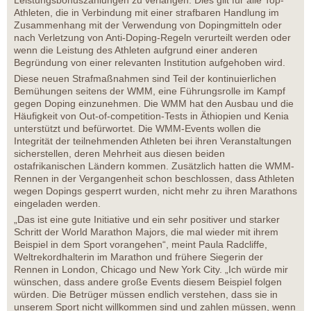
Leistungsbonuszahlungen zu verlangen. Dies gilt für alle Top-
Athleten, die in Verbindung mit einer strafbaren Handlung im
Zusammenhang mit der Verwendung von Dopingmitteln oder
nach Verletzung von Anti-Doping-Regeln verurteilt werden oder
wenn die Leistung des Athleten aufgrund einer anderen
Begründung von einer relevanten Institution aufgehoben wird.
Diese neuen Strafmaßnahmen sind Teil der kontinuierlichen
Bemühungen seitens der WMM, eine Führungsrolle im Kampf
gegen Doping einzunehmen. Die WMM hat den Ausbau und die
Häufigkeit von Out-of-competition-Tests in Äthiopien und Kenia
unterstützt und befürwortet. Die WMM-Events wollen die
Integrität der teilnehmenden Athleten bei ihren Veranstaltungen
sicherstellen, deren Mehrheit aus diesen beiden
ostafrikanischen Ländern kommen. Zusätzlich hatten die WMM-
Rennen in der Vergangenheit schon beschlossen, dass Athleten
wegen Dopings gesperrt wurden, nicht mehr zu ihren Marathons
eingeladen werden.
„Das ist eine gute Initiative und ein sehr positiver und starker
Schritt der World Marathon Majors, die mal wieder mit ihrem
Beispiel in dem Sport vorangehen“, meint Paula Radcliffe,
Weltrekordhalterin im Marathon und frühere Siegerin der
Rennen in London, Chicago und New York City. „Ich würde mir
wünschen, dass andere große Events diesem Beispiel folgen
würden. Die Betrüger müssen endlich verstehen, dass sie in
unserem Sport nicht willkommen sind und zahlen müssen, wenn