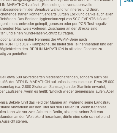
h das ausgeklügelte Hygienekonzept auf dem der Event letztendlich
weite
LIN-MARATHON zulässt. „Eine sehr gute, vertrauensvolle
insbesondere mit der Senatsverwaltung für Inneres und Sport,
ochenende starten können“, erklärte Jürgen Lock und danke auch allen
r Behörden. Das Berliner Hygienekonzept von SCC EVENTS fußt auf
t geht, muss entweder geimpft, genesen oder per PCR-Test negativ
rechenden Nachweis vorlegen. Zuschauer an der Strecke sind
alten und einen Mund-Nasen-Schutz zu tragen.
otionalität des ersten Rennens der AWMM-Serie nach
 die RUN FOR JOY - Kampagne, sie bietet den Teilnehmenden und der
öglichkeiten den BERLIN-MARATHON in all seine Facetten zu
eudig zu genießen.
ktuell etwa 500 akkreditierten Medienschaffenden, sondern auch bei
rn stößt der BERLIN-MARATHON auf unfassbares Interesse. Etwa 25.000
nntag (ca. 2.800 Skater am Samstag) an der Startlinie erwartet,
der Laufszene, wenn es heißt: “Endlich wieder gemeinsam laufen. Aber
enisa Bekele führt das Feld der Männer an, während seine Landsfrau
tarke Anwärterin auf den Titel bei den Frauen ist. Wenn Kenenisa
en kann wie vor zwei Jahren in Berlin, als er mit seiner Zeit von
ekunden an den Weltrekord herankam, dürfte eine sehr schnelle und
n Aussicht stehen.