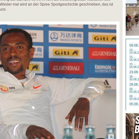
Wieder mal wird an der Spree Sportgeschichte geschrieben, das ist
uss.
09.08
14. -
15.08.
15. -
16.08.
15. -
16.08.
23.08
28. -
30.08.
29.08
04. -
05.09.
04. -
05.09.
05.09