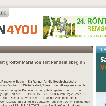
TE
it größter Marathon seit Pandemiebeginn
t Pandemie-Beginn - Ein Rennen für die Geschichtsbücher -
ude - Zeichen für Weltoffenheit, Toleranz und Akzeptanz erwartet
den häufig die Köpfe in Richtung Berlin gedreht. Leuchtturm-
 City Night und der BERLINER HALBMARATHON von Organisator SCC
 sich. Doch diese Woche wird all das bei Weitem übertroffen.
)-Welt fokussieren sich auf die deutsche Hauptstadt, wo am kommenden
nning der BERLIN-MARATHON als weltweit größter Marathon seit