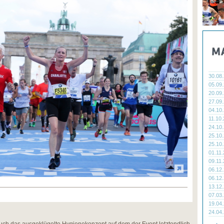
30.08
05.09
20.09
27.09
04.10
11.10
24.10
25.10
25.10
01.11
09.11
06.12
06.12
13.12
07.03
19.04
24.04