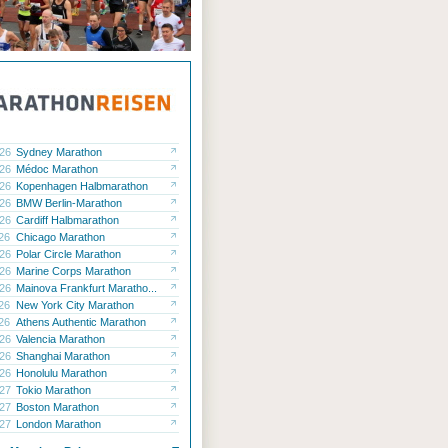
.26
Sydney Marathon
.26
Médoc Marathon
.26
Kopenhagen Halbmarathon
.26
BMW Berlin-Marathon
.26
Cardiff Halbmarathon
.26
Chicago Marathon
.26
Polar Circle Marathon
.26
Marine Corps Marathon
.26
Mainova Frankfurt Maratho...
.26
New York City Marathon
.26
Athens Authentic Marathon
.26
Valencia Marathon
.26
Shanghai Marathon
.26
Honolulu Marathon
.27
Tokio Marathon
.27
Boston Marathon
.27
London Marathon