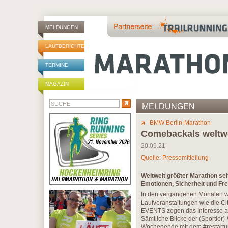
MELDUNGEN
LAUFBERICHTE
TERMINE
MAGAZIN
MELDUNGEN
BMW Berlin-Marathon
Comebackals weltwe
20.09.21
Quelle: Pressemitteilung
Weltweit größter Marathon sei
Emotionen, Sicherheit und Fre
In den vergangenen Monaten wur
Laufveranstaltungen wie die
EVENTS zogen das Interesse auf
Sämtliche Blicke der (Sportler
Wochenende mit dem #restartu