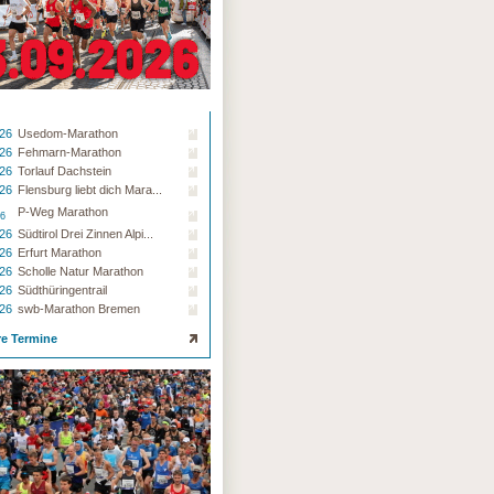
.26
Usedom-Marathon
.26
Fehmarn-Marathon
.26
Torlauf Dachstein
.26
Flensburg liebt dich Mara...
P-Weg Marathon
26
.26
Südtirol Drei Zinnen Alpi...
.26
Erfurt Marathon
.26
Scholle Natur Marathon
.26
Südthüringentrail
.26
swb-Marathon Bremen
re Termine