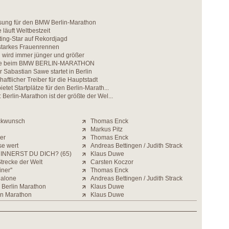
osung für den BMW Berlin-Marathon
läuft Weltbestzeit
ing-Star auf Rekordjagd
 starkes Frauenrennen
 wird immer jünger und größer
tze beim BMW BERLIN-MARATHON
r Sabastian Sawe startet in Berlin
aftlicher Treiber für die Hauptstadt
ietet Startplätze für den Berlin-Marath...
 Berlin-Marathon ist der größte der Wel...
ckwunsch
Thomas Enck
Markus Pitz
der
Thomas Enck
se wert
Andreas Bettingen / Judith Strack
INNERST DU DICH? (65)
Klaus Duwe
Strecke der Welt
Carsten Koczor
iner''
Thomas Enck
 alone
Andreas Bettingen / Judith Strack
 Berlin Marathon
Klaus Duwe
in Marathon
Klaus Duwe