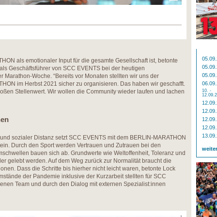
05.09
N als emotionaler Input für die gesamte Gesellschaft ist, betonte
05.09
n als Geschäftsführer von SCC EVENTS bei der heutigen
05.09
r Marathon-Woche. “Bereits vor Monaten stellten wir uns der
N im Herbst 2021 sicher zu organisieren. Das haben wir geschafft.
06.09
oßen Stellenwert. Wir wollen die Community wieder laufen und lachen
10. -
12.09.
12.09
12.09
nen
12.09
12.09
13.09
 und sozialer Distanz setzt SCC EVENTS mit dem BERLIN-MARATHON
ein. Durch den Sport werden Vertrauen und Zutrauen bei den
weite
chwellen bauen sich ab. Grundwerte wie Weltoffenheit, Toleranz und
er gelebt werden. Auf dem Weg zurück zur Normalität braucht die
nen. Dass die Schritte bis hierher nicht leicht waren, betonte Lock
mstände der Pandemie inklusive der Kurzarbeit stellten für SCC
enen Team und durch den Dialog mit externen Spezialist:innen