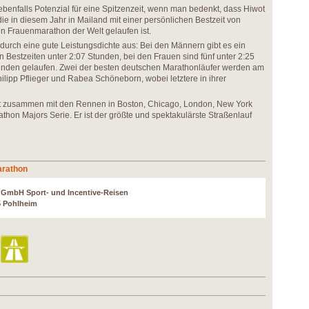
benfalls Potenzial für eine Spitzenzeit, wenn man bedenkt, dass Hiwot
 die in diesem Jahr in Mailand mit einer persönlichen Bestzeit von
n Frauenmarathon der Welt gelaufen ist.
 durch eine gute Leistungsdichte aus: Bei den Männern gibt es ein
 Bestzeiten unter 2:07 Stunden, bei den Frauen sind fünf unter 2:25
tunden gelaufen. Zwei der besten deutschen Marathonläufer werden am
ilipp Pflieger und Rabea Schöneborn, wobei letztere in ihrer
zusammen mit den Rennen in Boston, Chicago, London, New York
thon Majors Serie. Er ist der größte und spektakulärste Straßenlauf
arathon
r GmbH Sport- und Incentive-Reisen
5 Pohlheim