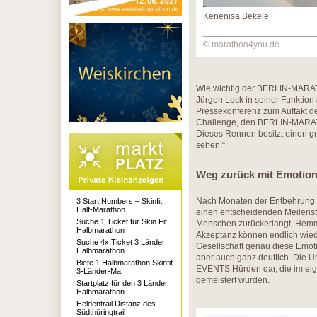
Kenenisa Bekele
© marathon4you.de
Wie wichtig der BERLIN-MARATHO
Jürgen Lock in seiner Funktio
Pressekonferenz zum Auftakt de
Challenge, den BERLIN-MARATHO
Dieses Rennen besitzt einen gr
sehen.“
Weg zurück mit Emotio
Nach Monaten der Entbehrung
3 Start Numbers – Skinfit
Half-Marathon
einen entscheidenden Meilenst
Suche 1 Ticket für Skin Fit
Menschen zurückerlangt, Hemms
Halbmarathon
Akzeptanz können endlich wied
Suche 4x Ticket 3 Länder
Gesellschaft genau diese Emotio
Halbmarathon
aber auch ganz deutlich. Die U
Biete 1 Halbmarathon Skinfit
EVENTS Hürden dar, die im eig
3-Länder-Ma
gemeistert wurden.
Startplatz für den 3 Länder
Halbmarathon
Heldentrail Distanz des
Südthüringtrail