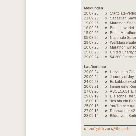
Meldungen
20.07.26
Startplatz-Verl
21.09.25
Sabastian Sawe 
19.09.25
Marathon-Shoot
18.09.25
Berlin erwartet
15.09.25
Berlin Marathon
05.08.25
Nationale Spi
29.07.25
Weltklasseläufe
10.07.25
Marathon wirtsch
25.06.25
United Charity b
29.09.24
54.280 Finisher:
Laufberichte
29.09.24
Herzlichen Glü
29.09.24
Journey of Joy
24.09.23
Es kribbelt wie
26.09.21
Immer eine Rei
27.09.20
ABGESAGT: ER
29.09.19
Die schnellste 
16.09.18
''Ich bin ein Berl
25.09.16
You'll never run
27.09.15
Das war der 42.
28.09.14
Bilder vom Berl
zurï¿½ck zur ï¿½bersicht