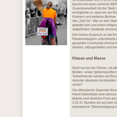
So entwickelte SCC EVENTS auc
beruht und einen sicheren BER
Zusammenarbeit mit der Stadt, 
ermöglichte es, dass wir am W
Partnern und weiteren Berline
den „Drei Gs“: Wer an den Star
getestet sein und einen entsp
aufgefordert, Abstände einzuh
Den hohen Anspruch an die Em
Pandemiebeginn unterstreicht
gesamten Community diverse M
erleben, mitzugestalten und fr
Klasse und Masse
Nicht nur bei der Presse, mit a
Breiten- sowie Spitzensportle
Teilnehmende werden am Rennso
darunter absolute Hochkaräter 
sicher!“
Der äthiopische Superstar Ken
Hiwot Gebrekidan eine ebenso s
Bekele eine ähnliche Form abruf
2:01:41 Stunden bis auf zwei S
dramatische Titelverteidigung i