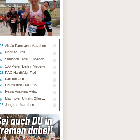
.26
Allgäu Panorama Marathon
Madrisa Trail
26
Saalbach Trail u. Skyrace
26
100 Meilen Berlin (Mauerw...
26
.26
RAG Hartfüßler Trail
Kärnten läuft
26
.26
Churfirsten Trail Run
Resia Rosolina Relay
26
Mayrhofen Ultraks Zillert...
26
.26
Jungfrau-Marathon