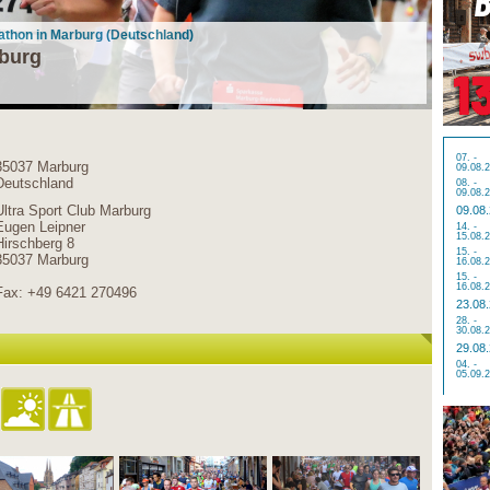
athon in Marburg (Deutschland)
burg
07. -
35037 Marburg
09.08.
Deutschland
08. -
09.08.
Ultra Sport Club Marburg
09.08
Eugen Leipner
14. -
15.08.
Hirschberg 8
15. -
35037 Marburg
16.08.
15. -
16.08.
Fax: +49 6421 270496
23.08
28. -
30.08.
29.08
04. -
05.09.