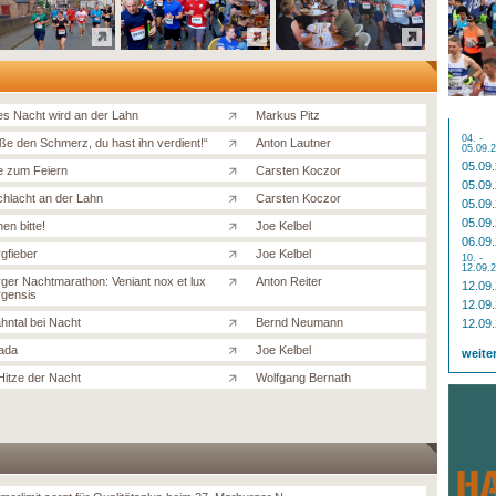
s Nacht wird an der Lahn
Markus Pitz
04. -
ße den Schmerz, du hast ihn verdient!“
Anton Lautner
05.09.
05.09
 zum Feiern
Carsten Koczor
05.09
chlacht an der Lahn
Carsten Koczor
05.09
05.09
en bitte!
Joe Kelbel
06.09
gfieber
Joe Kelbel
10. -
12.09.
ger Nachtmarathon: Veniant nox et lux
Anton Reiter
12.09
gensis
12.09
hntal bei Nacht
Bernd Neumann
12.09
ada
Joe Kelbel
weite
 Hitze der Nacht
Wolfgang Bernath