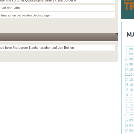
merlimit sorgt für Qualitätsplus beim 27. Marburger N...
st an der Lahn
htmarathon bei besten Bedingungen
de beim Marburger Nachtmarathon auf den Beinen
30.08
05.09
20.09
27.09
04.10
11.10
24.10
25.10
25.10
01.11
09.11
06.12
06.12
13.12
07.03
19.04
24.04