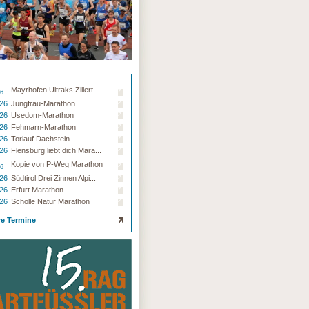
Mayrhofen Ultraks Zillert...
26
.26
Jungfrau-Marathon
.26
Usedom-Marathon
.26
Fehmarn-Marathon
.26
Torlauf Dachstein
.26
Flensburg liebt dich Mara...
Kopie von P-Weg Marathon
26
.26
Südtirol Drei Zinnen Alpi...
.26
Erfurt Marathon
.26
Scholle Natur Marathon
re Termine