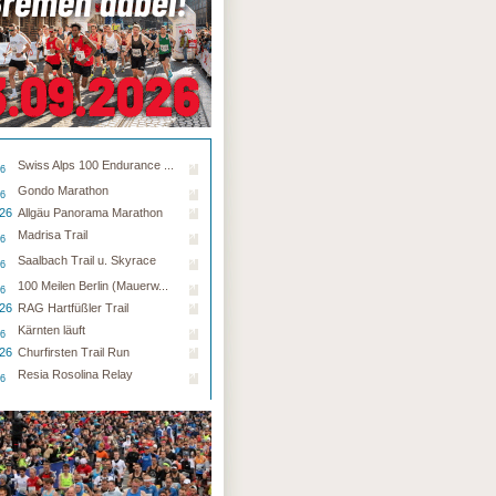
Swiss Alps 100 Endurance ...
26
Gondo Marathon
26
.26
Allgäu Panorama Marathon
Madrisa Trail
26
Saalbach Trail u. Skyrace
26
100 Meilen Berlin (Mauerw...
26
.26
RAG Hartfüßler Trail
Kärnten läuft
26
.26
Churfirsten Trail Run
Resia Rosolina Relay
26