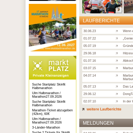
LAUFBERICHTE
30.06.23
Wenn e
01.07.22
„Genie
05.07.19
Gründe
29.06.18
Hitzes
01.07.16
Abkoch
03.07.15
Marbur
04.07.14
Marbur
Marbur
Suche Startplatz Skinfit
05.07.13
Das La
Halbmarathon
Ulm Halbmarathon /
29.06.12
DongT
Marathon27.09.2026
02.07.10
In der
Suche Startplatz Skinfit
Halbmarathon
weitere Laufberichte
Marathon-Ticket abzugeben
(42km), 60€
Ulm Halbmarathon /
Marathon27.09.2026
MELDUNGEN
3-Länder-Marathon
Suche 2 Tickets für Skinfit