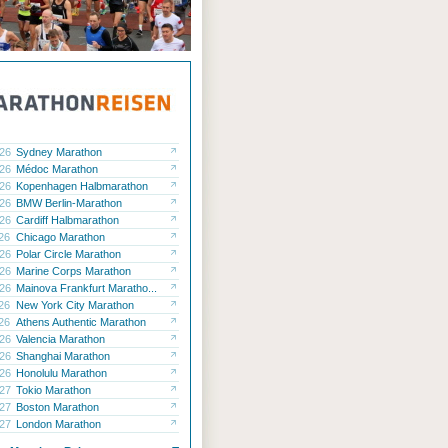
.26
Sydney Marathon
.26
Médoc Marathon
.26
Kopenhagen Halbmarathon
.26
BMW Berlin-Marathon
.26
Cardiff Halbmarathon
.26
Chicago Marathon
.26
Polar Circle Marathon
.26
Marine Corps Marathon
.26
Mainova Frankfurt Maratho...
.26
New York City Marathon
.26
Athens Authentic Marathon
.26
Valencia Marathon
.26
Shanghai Marathon
.26
Honolulu Marathon
.27
Tokio Marathon
.27
Boston Marathon
.27
London Marathon