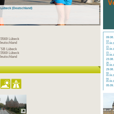
n Lübeck (Deutschland)
09.08
23569 Lübeck
14. -
Deutschland
15.08.
15. -
TSB Lübeck
16.08.
23569 Lübeck
15. -
16.08.
Deutschland
23.08
28. -
30.08.
29.08
04. -
05.09.
04. -
05.09.
05.09