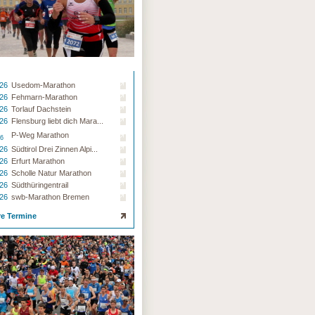
.26
Usedom-Marathon
.26
Fehmarn-Marathon
.26
Torlauf Dachstein
.26
Flensburg liebt dich Mara...
P-Weg Marathon
26
.26
Südtirol Drei Zinnen Alpi...
.26
Erfurt Marathon
.26
Scholle Natur Marathon
.26
Südthüringentrail
.26
swb-Marathon Bremen
re Termine