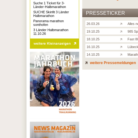
Suche 1 Ticket für 3-
Länder-Halbmarathon
SUCHE Skinfit 3 Länder
PRESSETICKER
Halbmarathon
Panorama marathon
26.03.26
Alles 
sonthofen
3 Länder Halbmarathon
19.10.25
985 Spo
11.10.26
18.10.25
Fast 8
16.10.25
Lübeck
14.10.25
Marath
weitere Pressemeldungen