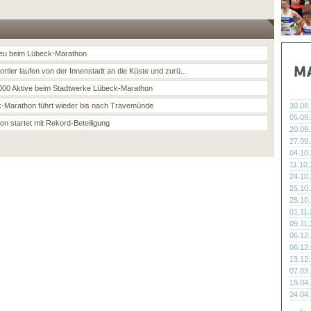
neu beim Lübeck-Marathon
rtler laufen von der Innenstadt an die Küste und zurü...
000 Aktive beim Stadtwerke Lübeck-Marathon
-Marathon führt wieder bis nach Travemünde
30.08
05.09
on startet mit Rekord-Beteiligung
20.09
27.09
04.10
11.10
24.10
25.10
25.10
01.11
09.11
06.12
06.12
13.12
07.03
19.04
24.04