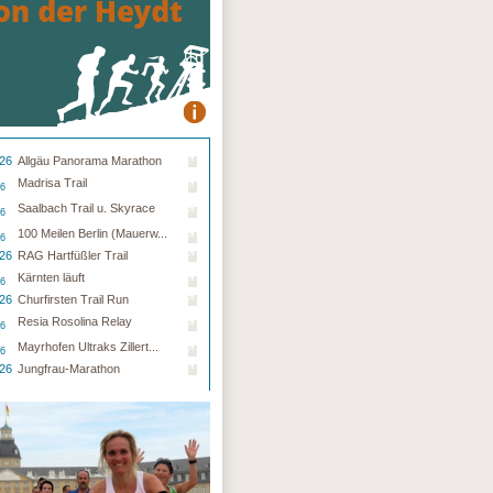
.26
Allgäu Panorama Marathon
Madrisa Trail
26
Saalbach Trail u. Skyrace
26
100 Meilen Berlin (Mauerw...
26
.26
RAG Hartfüßler Trail
Kärnten läuft
26
.26
Churfirsten Trail Run
Resia Rosolina Relay
26
Mayrhofen Ultraks Zillert...
26
.26
Jungfrau-Marathon