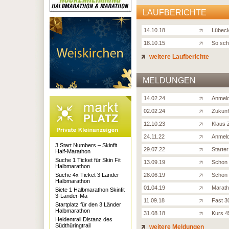
LAUFBERICHTE
14.10.18
Lübeck
18.10.15
So sch
weitere Laufberichte
MELDUNGEN
14.02.24
Anmeld
02.02.24
Zukunf
12.10.23
Klaus 
24.11.22
Anmeld
3 Start Numbers – Skinfit
29.07.22
Starte
Half-Marathon
Suche 1 Ticket für Skin Fit
13.09.19
Schon 
Halbmarathon
Suche 4x Ticket 3 Länder
28.06.19
Schon 
Halbmarathon
01.04.19
Marath
Biete 1 Halbmarathon Skinfit
3-Länder-Ma
11.09.18
Fast 3
Startplatz für den 3 Länder
Halbmarathon
31.08.18
Kurs 45
Heldentrail Distanz des
Südthüringtrail
weitere Meldungen