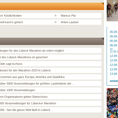
er Köstlichkeiten
Markus Pitz
nell kann's gehen!
Anton Lautner
05.09
05.09
05.09
06.09
10. -
ungen für den Lübeck Marathon ab sofort möglich
12.09.
12.09
t des Lübeck-Marathons ist gesichert
12.09
Ziele sagt tschüss
12.09
12.09
estart für den Marathon 2023 in Lübeck
13.09
r kommen aus ganz Europa, Amerika und Südafrika
weite
über 3000 Voranmeldungen für größtes Lauferlebnis der ...
über 1000 Voranmeldungen
on-Organisatoren geben Startschuss
000 Voranmeldungen für Lübecker Marathon
00 - fast die ganze Welt läuft in Lübeck