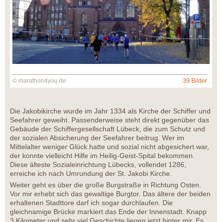
© marathon4you.de
39 Bilder
Die Jakobikirche wurde im Jahr 1334 als Kirche der Schiffer und
Seefahrer geweiht. Passenderweise steht direkt gegenüber das
Gebäude der Schiffergesellschaft Lübeck, die zum Schutz und
der sozialen Absicherung der Seefahrer beitrug. Wer im
Mittelalter weniger Glück hatte und sozial nicht abgesichert war,
der konnte vielleicht Hilfe im Heilig-Geist-Spital bekommen.
Diese älteste Sozialeinrichtung Lübecks, vollendet 1286,
erreiche ich nach Umrundung der St. Jakobi Kirche.
Weiter geht es über die große Burgstraße in Richtung Osten.
Vor mir erhebt sich das gewaltige Burgtor. Das ältere der beiden
erhaltenen Stadttore darf ich sogar durchlaufen. Die
gleichnamige Brücke markiert das Ende der Innenstadt. Knapp
3 Kilometer und sehr viel Geschichte liegen jetzt hinter mir. Es