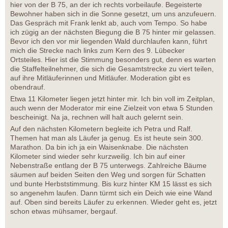
hier von der B 75, an der ich rechts vorbeilaufe. Begeisterte
Bewohner haben sich in die Sonne gesetzt, um uns anzufeuern.
Das Gespräch mit Frank lenkt ab, auch vom Tempo. So habe
ich zügig an der nächsten Biegung die B 75 hinter mir gelassen.
Bevor ich den vor mir liegenden Wald durchlaufen kann, führt
mich die Strecke nach links zum Kern des 9. Lübecker
Ortsteiles. Hier ist die Stimmung besonders gut, denn es warten
die Staffelteilnehmer, die sich die Gesamtstrecke zu viert teilen,
auf ihre Mitläuferinnen und Mitläufer. Moderation gibt es
obendrauf.
Etwa 11 Kilometer liegen jetzt hinter mir. Ich bin voll im Zeitplan,
auch wenn der Moderator mir eine Zielzeit von etwa 5 Stunden
bescheinigt. Na ja, rechnen will halt auch gelernt sein.
Auf den nächsten Kilometern begleite ich Petra und Ralf.
Themen hat man als Läufer ja genug. Es ist heute sein 300.
Marathon. Da bin ich ja ein Waisenknabe. Die nächsten
Kilometer sind wieder sehr kurzweilig. Ich bin auf einer
Nebenstraße entlang der B 75 unterwegs. Zahlreiche Bäume
säumen auf beiden Seiten den Weg und sorgen für Schatten
und bunte Herbststimmung. Bis kurz hinter KM 15 lässt es sich
so angenehm laufen. Dann türmt sich ein Deich wie eine Wand
auf. Oben sind bereits Läufer zu erkennen. Wieder geht es, jetzt
schon etwas mühsamer, bergauf.