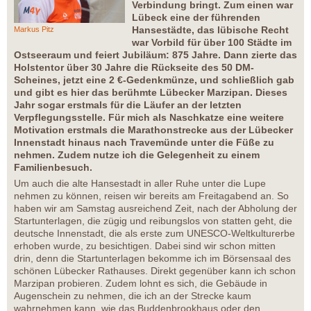
Verbindung bringt. Zum einen war
Lübeck eine der führenden
Hansestädte, das lübische Recht
Markus Pitz
war Vorbild für über 100 Städte im
Ostseeraum und feiert Jubiläum: 875 Jahre. Dann zierte das
Holstentor über 30 Jahre die Rückseite des 50 DM-
Scheines, jetzt eine 2 €-Gedenkmünze, und schließlich gab
und gibt es hier das berühmte Lübecker Marzipan. Dieses
Jahr sogar erstmals für die Läufer an der letzten
Verpflegungsstelle. Für mich als Naschkatze eine weitere
Motivation erstmals die Marathonstrecke aus der Lübecker
Innenstadt hinaus nach Travemünde unter die Füße zu
nehmen. Zudem nutze ich die Gelegenheit zu einem
Familienbesuch.
Um auch die alte Hansestadt in aller Ruhe unter die Lupe
nehmen zu können, reisen wir bereits am Freitagabend an. So
haben wir am Samstag ausreichend Zeit, nach der Abholung der
Startunterlagen, die zügig und reibungslos von statten geht, die
deutsche Innenstadt, die als erste zum UNESCO-Weltkulturerbe
erhoben wurde, zu besichtigen. Dabei sind wir schon mitten
drin, denn die Startunterlagen bekomme ich im Börsensaal des
schönen Lübecker Rathauses. Direkt gegenüber kann ich schon
Marzipan probieren. Zudem lohnt es sich, die Gebäude in
Augenschein zu nehmen, die ich an der Strecke kaum
wahrnehmen kann, wie das Buddenbrookhaus oder den