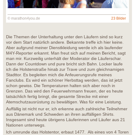
© marathon4you.de
23 Bilder
Die Themen der Unterhaltung unter den Läufern sind so kurz
vor dem Start natürlich andere. Bekannte treffe ich hier keine.
Aber aufgrund meiner Dienstkleidung werde ich als laufender
M4Y-Reporter erkannt. Man freut sich auf meinen Bericht, sagt
man mir. Kurzweilig unterhält der Moderator die Läuferschar.
Dann der Countdown und pure bricht sich Bahn. Locker laufe
ich die Holstenstraße hinab zur Trave und zum gleichnamigen
Stadttor. Es begleiten mich die Anfeuerungsrufe meines
Fanclubs. Es wird ein schöner Herbsttag werden, das ist jetzt
schon gewiss. Die Temperaturen halten sich aber noch in
Grenzen. Das wird den Feuerwehrmann freuen, der es heute
tatsächlich fertig bringt, die gesamte Strecke mit einer
Atemschutzausrüstung zu bewältigen. Was für eine Leistung.
Auffällig ist nicht nur er, ich erkenne auch zahlreiche Teilnehmer
aus Dänemark und Schweden an ihren auffälligen Shirts.
Insgesamt sind heute übrigens Läuferinnen und Läufer aus 21
Nationen unterwegs.
Ich umrunde das Holstentor, erbaut 1477. Als eines von 4 Toren