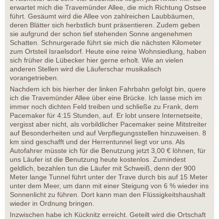
erwartet mich die Travemünder Allee, die mich Richtung Ostsee
führt. Gesäumt wird die Allee von zahlreichen Laubbäumen,
deren Blätter sich herbstlich bunt präsentieren. Zudem geben
sie aufgrund der schon tief stehenden Sonne angenehmen
Schatten. Schnurgerade führt sie mich die nächsten Kilometer
zum Ortsteil Israelsdorf. Heute eine reine Wohnsiedlung, haben
sich früher die Lübecker hier gerne erholt. Wie an vielen
anderen Stellen wird die Läuferschar musikalisch
vorangetrieben.
Nachdem ich bis hierher der linken Fahrbahn gefolgt bin, quere
ich die Travemünder Allee über eine Brücke. Ich lasse mich im
immer noch dichten Feld treiben und schließe zu Frank, dem
Pacemaker für 4:15 Stunden, auf. Er lobt unsere Internetseite,
vergisst aber nicht, als vorbildlicher Pacemaker seine Mitstreiter
auf Besonderheiten und auf Verpflegungsstellen hinzuweisen. 8
km sind geschafft und der Herrentunnel liegt vor uns. Als
Autofahrer müsste ich für die Benutzung jetzt 3,00 € löhnen, für
uns Läufer ist die Benutzung heute kostenlos. Zumindest
geldlich, bezahlen tun die Läufer mit Schweiß, denn der 900
Meter lange Tunnel führt unter der Trave durch bis auf 15 Meter
unter dem Meer, um dann mit einer Steigung von 6 % wieder ins
Sonnenlicht zu führen. Dort kann man den Flüssigkeitshaushalt
wieder in Ordnung bringen.
Inzwischen habe ich Kücknitz erreicht. Geteilt wird die Ortschaft