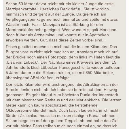
Schon 50 Meter davor reicht mir ein kleiner Junge die erste
Marzipankartoffel. Herzlichen Dank dafür. Sie ist wirklich
himmlisch und zergeht auf der Zunge. Da greife ich am
Verpflegungspunkt gerne noch einmal zu und spüle mit etwas
Wasser nach. Fazit: Marzipan ist als Stärkung für den
Marathonläufer sehr geeignet. Wen wundert‘s, galt Marzipan
doch früher als Arzneimittel und konnte nur in Apotheken
erworben werden. Gut, dass diese Zeiten vorbei sind...
Frisch gestärkt mache ich mich auf die letzten Kilometer. Das
Burgtor voraus zieht mich magisch an, trotzdem mach ich auf
der Brücke noch einen Fotostopp, denn links im Hafen liegt die
„Lisa von Lübeck“. Der Nachbau eines Kraweels aus dem 15.
Jahrhunderts lässt Lübecker Hansegeschichte wieder aufleben.
5 Jahre dauerte die Rekonstruktion, die mit 350 Mitarbeiter,
überwiegend ABM-Kräften, erfolgte.
Der letzte Kilometer wird anstrengend, die Attraktionen an der
Strecke lenken nicht ab. Ich habe sie bereits auf dem Hinweg
genossen. Es geht hinauf zum höchsten Punkt der Innenstadt
mit dem historischen Rathaus und der Marienkirche. Die letzten
Meter kann ich kaum abschätzen, die tiefstehende
Oktobersonne blendet mich. Doch falsch laufen kann ich nicht,
für den Zieleinlauf muss ich nur den richtigen Kanal nehmen.
Schon biege ich auf den gelben Teppich ab und habe das Ziel
vor mir. Meine Fans treiben mich noch einmal an, so dass ich