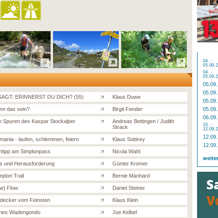
04. -
05.09.
04. -
05.09.
05.09
05.09
AGT: ERINNERST DU DICH? (55)
Klaus Duwe
05.09
nn das sein?
Birgit Fender
05.09
06.09
n Spuren des Kaspar Stockalper
Andreas Bettingen / Judith
10. -
Strack
12.09.
12.09
ania - laufen, schlemmen, feiern
Klaus Sobirey
12.09
tipp am Simplonpass
Nicola Wahl
weite
 und Herausforderung
Günter Kromer
mplon Trail
Bernie Manhard
ow) Flow
Daniel Steiner
decker vom Feinsten
Klaus Klein
ches Wadengondo
Joe Kelbel