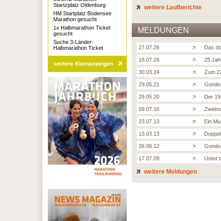
Startzplatz Oldenburg
weitere Laufberichte
HM Startplatz Bodensee
Marathon gesucht
1x Halbmarathon Ticket
MELDUNGEN
gesucht
Suche 3-Länder-
27.07.26
Das do
Halbmarathon Ticket
18.07.26
25 Jah
30.03.24
Zum 22
29.05.21
Gondo 
29.05.20
Der 19
09.07.16
Zweima
23.07.13
Ein Mu
13.03.13
Doppel
26.06.12
Gondo 
17.07.09
Unter 
weitere Meldungen