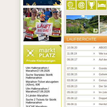
LAUFBERICHTE
10.08.20
ABGES
11.08.19
Wie ka
06.08.17
Auf de
Ulm Halbmarathon /
07.08.16
Gondom
Marathon27.09.2026
02.08.15
Geheim
Suche Startplatz Skinfit
Halbmarathon
03.08.14
Genuss
Marathon-Ticket abzugeben
(42km), 60€
03.08.13
Der Si
Ulm Halbmarathon /
Marathon27.09.2026
05.08.12
Im (sl
3-Länder-Marathon
05.08.12
Doppel
Suche 2 Tickets für Skinfit
Halbmarathon
06.08.11
Herrli
SUCHE Marathon-