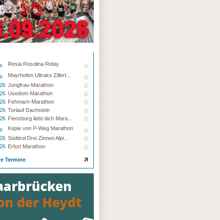
Resia Rosolina Relay
26
Mayrhofen Ultraks Zillert...
26
.26
Jungfrau-Marathon
.26
Usedom-Marathon
.26
Fehmarn-Marathon
.26
Torlauf Dachstein
.26
Flensburg liebt dich Mara...
Kopie von P-Weg Marathon
26
.26
Südtirol Drei Zinnen Alpi...
.26
Erfurt Marathon
re Termine