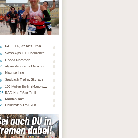
KAT 100 (Kitz Alps Trail)
26
Swiss Alps 100 Endurance ...
26
Gondo Marathon
26
.26
Allgäu Panorama Marathon
Madrisa Trail
26
Saalbach Trail u. Skyrace
26
100 Meilen Berlin (Mauerw...
26
.26
RAG Hartfüßler Trail
Kärnten läuft
26
.26
Churfirsten Trail Run