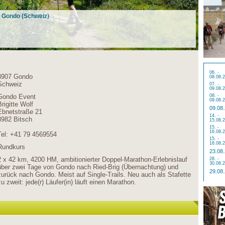
in Gondo (Schweiz)
06. -
3907 Gondo
08.08.
Schweiz
07. -
09.08.
Gondo Event
08. -
09.08.
Brigitte Wolf
09.08
Ebnetstraße 21
14. -
3982 Bitsch
15.08.
15. -
16.08.
Tel: +41 79 4569554
15. -
16.08.
Rundkurs
23.08
2 x 42 km, 4200 HM, ambitionierter Doppel-Marathon-Erlebnislauf
28. -
30.08.
über zwei Tage von Gondo nach Ried-Brig (Übernachtung) und
29.08
zurück nach Gondo. Meist auf Single-Trails. Neu auch als Stafette
zu zweit: jede(r) Läufer(in) läuft einen Marathon.