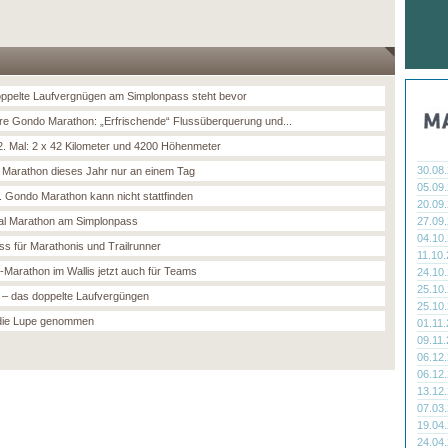
ppelte Laufvergnügen am Simplonpass steht bevor
re Gondo Marathon: „Erfrischende“ Flussüberquerung und...
. Mal: 2 x 42 Kilometer und 4200 Höhenmeter
30.08
Marathon dieses Jahr nur an einem Tag
05.09
. Gondo Marathon kann nicht stattfinden
20.09
l Marathon am Simplonpass
27.09
04.10
ss für Marathonis und Trailrunner
11.10
-Marathon im Wallis jetzt auch für Teams
24.10
25.10
– das doppelte Laufvergüngen
25.10
die Lupe genommen
01.11
09.11
06.12
06.12
13.12
07.03
19.04
24.04