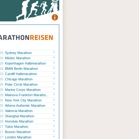
.26
Sydney Marathon
.26
Médoc Marathon
.26
Kopenhagen Halbmarathon
.26
BMW Berlin-Marathon
.26
Cardiff Halbmarathon
.26
Chicago Marathon
.26
Polar Circle Marathon
.26
Marine Corps Marathon
.26
Mainova Frankfurt Maratho...
.26
New York City Marathon
.26
Athens Authentic Marathon
.26
Valencia Marathon
.26
Shanghai Marathon
.26
Honolulu Marathon
.27
Tokio Marathon
.27
Boston Marathon
.27
London Marathon