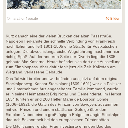
© marathon4you.de
40 Bilder
Kurz danach eine der vielen Brücken der alten Passstraße.
Napoleon I erkannte die schnelle Verbindung von Frankreich
nach Italien und ließ 1801-1805 eine Straße für Postkutschen
anlegen. Die abwechslungsreiche Wegeführung macht mir hier
richtig Spaß. Auf der anderen Seite der Diveria liegt die 1805
gebaute Alte Kaserne. Heute befindet sich dort eine Ausstellung
zum Simplonpass. Aber dafür fehlt jetzt die Zeit. Kalkofen am
Wegrand, verlassene Gebäude.
Das Tal wird breiter und wir befinden uns jetzt auf dem original
Stockalperweg. Kaspar Stockalper (1609-1691) war ein Politiker
und Unternehmer. Aus angesehener Familie kommend, wurde
er in seiner Heimatstadt Brig Notar und Gemeinderat. Im Herbst
1634 führten er und 200 Helfer Marie de Bourbon Condé
(1606–1692), die Gattin des Prinzen von Savoyen, zusammen
mit vier Prinzen und einem stattlichen Gefolge über den
Simplon. Neben einem großzügigen Entgelt erlangte Stockalper
dadurch Bekanntheit bei den europäischen Fürstenhöfen.
Die Mitgift seiner ersten Frau investierte er in den Bau des