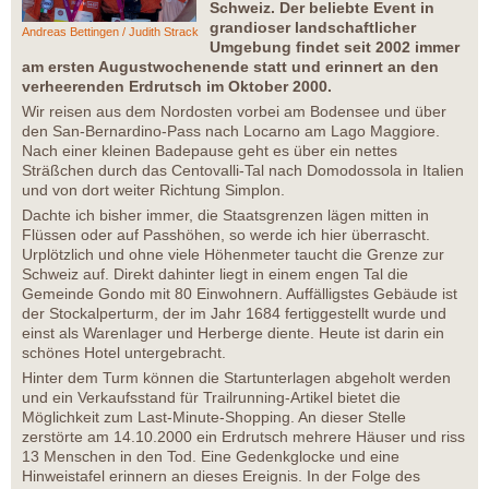
Schweiz. Der beliebte Event in
grandioser landschaftlicher
Andreas Bettingen / Judith Strack
Umgebung findet seit 2002 immer
am ersten Augustwochenende statt und erinnert an den
verheerenden Erdrutsch im Oktober 2000.
Wir reisen aus dem Nordosten vorbei am Bodensee und über
den San-Bernardino-Pass nach Locarno am Lago Maggiore.
Nach einer kleinen Badepause geht es über ein nettes
Sträßchen durch das Centovalli-Tal nach Domodossola in Italien
und von dort weiter Richtung Simplon.
Dachte ich bisher immer, die Staatsgrenzen lägen mitten in
Flüssen oder auf Passhöhen, so werde ich hier überrascht.
Urplötzlich und ohne viele Höhenmeter taucht die Grenze zur
Schweiz auf. Direkt dahinter liegt in einem engen Tal die
Gemeinde Gondo mit 80 Einwohnern. Auffälligstes Gebäude ist
der Stockalperturm, der im Jahr 1684 fertiggestellt wurde und
einst als Warenlager und Herberge diente. Heute ist darin ein
schönes Hotel untergebracht.
Hinter dem Turm können die Startunterlagen abgeholt werden
und ein Verkaufsstand für Trailrunning-Artikel bietet die
Möglichkeit zum Last-Minute-Shopping. An dieser Stelle
zerstörte am 14.10.2000 ein Erdrutsch mehrere Häuser und riss
13 Menschen in den Tod. Eine Gedenkglocke und eine
Hinweistafel erinnern an dieses Ereignis. In der Folge des