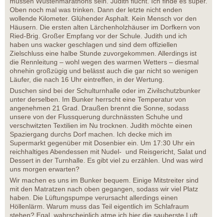
müssen Wüstenmarathons sein. Judith flucht. Ich finde es super.
Oben noch mal was trinken. Dann der letzte nicht enden
wollende Kilometer. Glühender Asphalt. Kein Mensch vor den
Häusern. Die ersten alten Lärchenholzhäuser im Dorfkern von
Ried-Brig. Großer Empfang vor der Schule. Judith und ich
haben uns wacker geschlagen und sind dem offiziellen
Zielschluss eine halbe Stunde zuvorgekommen. Allerdings ist
die Rennleitung – wohl wegen des warmen Wetters – diesmal
ohnehin großzügig und belässt auch die gar nicht so wenigen
Läufer, die nach 16 Uhr eintreffen, in der Wertung.
Duschen sind bei der Schulturnhalle oder im Zivilschutzbunker
unter derselben. Im Bunker herrscht eine Temperatur von
angenehmen 21 Grad. Draußen brennt die Sonne, sodass
unsere von der Flussquerung durchnässten Schuhe und
verschwitzten Textilien im Nu trocknen. Judith möchte einen
Spaziergang durchs Dorf machen. Ich decke mich im
Supermarkt gegenüber mit Dosenbier ein. Um 17:30 Uhr ein
reichhaltiges Abendessen mit Nudel- und Reisgericht, Salat und
Dessert in der Turnhalle. Es gibt viel zu erzählen. Und was wird
uns morgen erwarten?
Wir machen es uns im Bunker bequem. Einige Mitstreiter sind
mit den Matratzen nach oben gegangen, sodass wir viel Platz
haben. Die Lüftungspumpe verursacht allerdings einen
Höllenlärm. Warum muss das Teil eigentlich im Schlafraum
stehen? Egal, wahrscheinlich atme ich hier die sauberste Luft