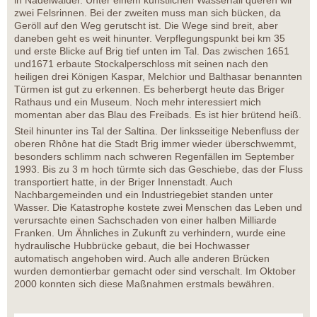
zwei Felsrinnen. Bei der zweiten muss man sich bücken, da
Geröll auf den Weg gerutscht ist. Die Wege sind breit, aber
daneben geht es weit hinunter. Verpflegungspunkt bei km 35
und erste Blicke auf Brig tief unten im Tal. Das zwischen 1651
und1671 erbaute Stockalperschloss mit seinen nach den
heiligen drei Königen Kaspar, Melchior und Balthasar benannten
Türmen ist gut zu erkennen. Es beherbergt heute das Briger
Rathaus und ein Museum. Noch mehr interessiert mich
momentan aber das Blau des Freibads. Es ist hier brütend heiß.
Steil hinunter ins Tal der Saltina. Der linksseitige Nebenfluss der
oberen Rhône hat die Stadt Brig immer wieder überschwemmt,
besonders schlimm nach schweren Regenfällen im September
1993. Bis zu 3 m hoch türmte sich das Geschiebe, das der Fluss
transportiert hatte, in der Briger Innenstadt. Auch
Nachbargemeinden und ein Industriegebiet standen unter
Wasser. Die Katastrophe kostete zwei Menschen das Leben und
verursachte einen Sachschaden von einer halben Milliarde
Franken. Um Ähnliches in Zukunft zu verhindern, wurde eine
hydraulische Hubbrücke gebaut, die bei Hochwasser
automatisch angehoben wird. Auch alle anderen Brücken
wurden demontierbar gemacht oder sind verschalt. Im Oktober
2000 konnten sich diese Maßnahmen erstmals bewähren.