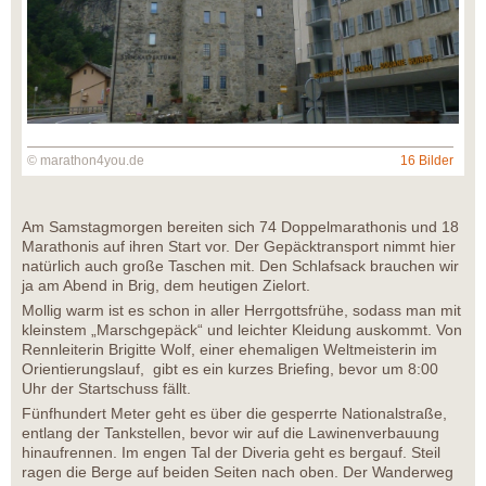
© marathon4you.de
16 Bilder
Am Samstagmorgen bereiten sich 74 Doppelmarathonis und 18
Marathonis auf ihren Start vor. Der Gepäcktransport nimmt hier
natürlich auch große Taschen mit. Den Schlafsack brauchen wir
ja am Abend in Brig, dem heutigen Zielort.
Mollig warm ist es schon in aller Herrgottsfrühe, sodass man mit
kleinstem „Marschgepäck“ und leichter Kleidung auskommt. Von
Rennleiterin Brigitte Wolf, einer ehemaligen Weltmeisterin im
Orientierungslauf, gibt es ein kurzes Briefing, bevor um 8:00
Uhr der Startschuss fällt.
Fünfhundert Meter geht es über die gesperrte Nationalstraße,
entlang der Tankstellen, bevor wir auf die Lawinenverbauung
hinaufrennen. Im engen Tal der Diveria geht es bergauf. Steil
ragen die Berge auf beiden Seiten nach oben. Der Wanderweg