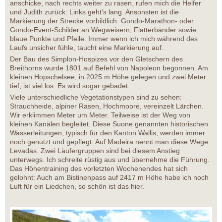
anschicke, nach rechts weiter zu rasen, rufen mich die Helfer
und Judith zurück: Links geht’s lang. Ansonsten ist die
Markierung der Strecke vorbildlich: Gondo-Marathon- oder
Gondo-Event-Schilder an Wegweisern, Flatterbänder sowie
blaue Punkte und Pfeile. Immer wenn ich mich während des
Laufs unsicher fühle, taucht eine Markierung auf.
Der Bau des Simplon-Hospizes vor den Gletschern des
Breithorns wurde 1801 auf Befehl von Napoleon begonnen. Am
kleinen Hopschelsee, in 2025 m Höhe gelegen und zwei Meter
tief, ist viel los. Es wird sogar gebadet.
Viele unterschiedliche Vegetationstypen sind zu sehen:
Strauchheide, alpiner Rasen, Hochmoore, vereinzelt Lärchen.
Wir erklimmen Meter um Meter. Teilweise ist der Weg von
kleinen Kanälen begleitet. Diese Suone genannten historischen
Wasserleitungen, typisch für den Kanton Wallis, werden immer
noch genutzt und gepflegt. Auf Madeira nennt man diese Wege
Levadas. Zwei Läufergruppen sind bei diesem Anstieg
unterwegs. Ich schreite rüstig aus und übernehme die Führung.
Das Höhentraining des vorletzten Wochenendes hat sich
gelohnt: Auch am Bistinenpass auf 2417 m Höhe habe ich noch
Luft für ein Liedchen, so schön ist das hier.