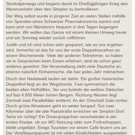
Stockalperwegs und begann damit im Dreißigjährigen Krieg den
Warenverkehr über den Simplon zu kontrollieren.
Der Weg selbst wurde in jüngerer Zeit an vielen Stellen mithilfe
von Spenden eines Schweizer Pharmakonzerns saniert und
kann jetzt von Wanderern bequem in drei Tagen begangen
werden. Wir wollen das Ganze mit einem kleinen Umweg heute
und am Sonntag wieder zurück vollführen.
Judith und ich sind schon sehr gespannt, wie es uns ergehen
wird. Immerhin ist das für uns der erste Doppelmarathon an
einem Wochenende. Viele der anderen Teilnehmer, so haben
wir in Gesprächen beim Essen erfahren, sind da schon ganz
anderes gewöhnt. Die Veranstaltung zieht viele Deutsche an,
ebenso natürlich Einheimische, die hier jedes Jahr mitmachen.
Durch den Nadelwald laufen wir dahin. Ein großer historischer
Doppelhof liegt an der Wegstrecke. Fast symmetrisch die
beiden alten Hofhälften. Vor uns funkeln die weißen Gletscher
auf fast 4.000 Meter hohen Bergen. Richtung Westen liegt
Zermatt zwei Paralleltäler entfernt. An der Ortschaft Gabi vorbei.
Durch grüne Almwiesen geht es weiter bergauf. Gut zwei
Kilometer über die alte Passstraße erreichen wir Simplon Dorf.
Sehe ich richtig? Ein Dreiergrüppchen verschwindet in der
ersten Kneipe, ob zur WC-Nutzung oder zum Frühschoppen,
bleibt ungeklärt. Einige Touristen vor einem Café feuern uns an.
Der Verpflegungspunkt ist mit vielen Köstlichkeiten ausgestattet.