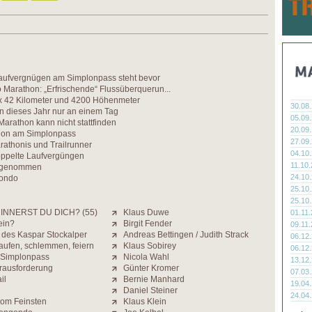
aufvergnügen am Simplonpass steht bevor
Marathon: „Erfrischende“ Flussüberquerun...
 x 42 Kilometer und 4200 Höhenmeter
30.08
 dieses Jahr nur an einem Tag
05.09
arathon kann nicht stattfinden
20.09
hon am Simplonpass
27.09
rathonis und Trailrunner
04.10
ppelte Laufvergüngen
11.10
e genommen
24.10
Gondo
25.10
25.10
INNERST DU DICH? (55)
Klaus Duwe
01.11
ein?
Birgit Fender
09.11
 des Kaspar Stockalper
Andreas Bettingen / Judith Strack
06.12
aufen, schlemmen, feiern
Klaus Sobirey
06.12
 Simplonpass
Nicola Wahl
13.12
rausforderung
Günter Kromer
07.03
il
Bernie Manhard
19.04
Daniel Steiner
24.04
om Feinsten
Klaus Klein