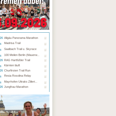
.26
Allgäu Panorama Marathon
Madrisa Trail
26
Saalbach Trail u. Skyrace
26
100 Meilen Berlin (Mauerw...
26
.26
RAG Hartfüßler Trail
Kärnten läuft
26
.26
Churfirsten Trail Run
Resia Rosolina Relay
26
Mayrhofen Ultraks Zillert...
26
.26
Jungfrau-Marathon