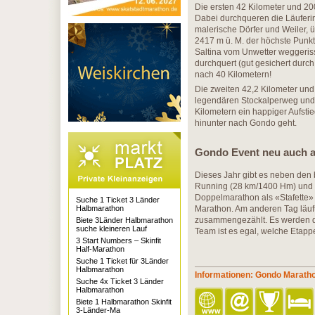
Die ersten 42 Kilometer und 2
Dabei durchqueren die Läuferi
malerische Dörfer und Weiler,
2417 m ü. M. der höchste Punkt
Saltina vom Unwetter weggeriss
durchquert (gut gesichert dur
nach 40 Kilometern!
Die zweiten 42,2 Kilometer und
legendären Stockalperweg und 
Kilometern ein happiger Aufst
hinunter nach Gondo geht.
Gondo Event neu auch al
Dieses Jahr gibt es neben de
Running (28 km/1400 Hm) und G
Doppelmarathon als «Stafette» 
Suche 1 Ticket 3 Länder
Halbmarathon
Marathon. Am anderen Tag läuft
zusammengezählt. Es werden di
Biete 3Länder Halbmarathon
suche kleineren Lauf
Team ist es egal, welche Etapp
3 Start Numbers – Skinfit
Half-Marathon
Suche 1 Ticket für 3Länder
Halbmarathon
Informationen: Gondo Marath
Suche 4x Ticket 3 Länder
Halbmarathon
Biete 1 Halbmarathon Skinfit
3-Länder-Ma