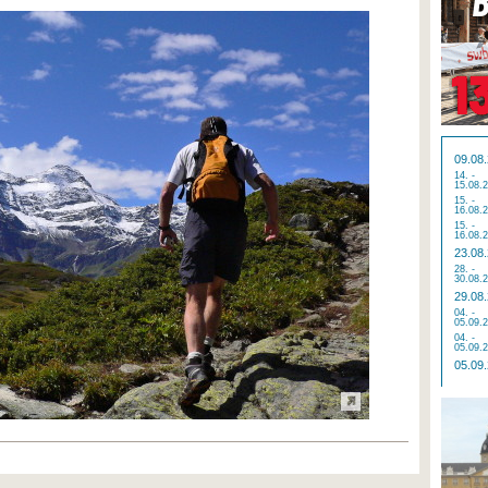
09.08
14. -
15.08.
15. -
16.08.
15. -
16.08.
23.08
28. -
30.08.
29.08
04. -
05.09.
04. -
05.09.
05.09