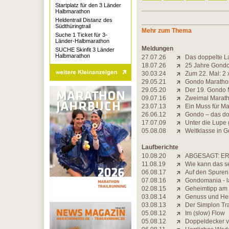
Startplatz für den 3 Länder
Halbmarathon
Heldentrail Distanz des
Südthüringtrail
Mehr zum Thema
Suche 1 Ticket für 3-
Länder-Halbmarathon
Meldungen
SUCHE Skinfit 3 Länder
Halbmarathon
27.07.26
Das doppelte L
18.07.26
25 Jahre Gondo 
30.03.24
Zum 22. Mal: 2
29.05.21
Gondo Marathon
29.05.20
Der 19. Gondo M
09.07.16
Zweimal Marat
23.07.13
Ein Muss für Ma
26.06.12
Gondo – das do
17.07.09
Unter die Lup
05.08.08
Weltklasse in 
Laufberichte
10.08.20
ABGESAGT: ER
11.08.19
Wie kann das s
06.08.17
Auf den Spuren
07.08.16
Gondomania - l
02.08.15
Geheimtipp am
03.08.14
Genuss und He
03.08.13
Der Simplon Tra
05.08.12
Im (slow) Flow
05.08.12
Doppeldecker v