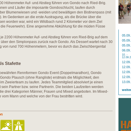
000 Höhenmeter Auf- und Abstieg führen von Gondo nach Ried-Brig.
nnen und Läufer die imposante Gondoschlucht, laufen durch
 über Blumenwiesen und -weiden und bewältigen den Bistinenpass (mit
). Im Gedenken an die erste Austragung, als die Brücke über die
en worden war, wird ein Wildbach rund 2 Kilometer vor dem Ziel
ch die Feuerwehr). Eine angenehme Abkühlung für die müden Füsse
05.09
 je 2200 Höhenmeter Auf- und Abstieg führen von Ried-Brig auf dem
05.09
über den Simplonpass zurück nach Gondo. Als Dessert wartet nach 30
05.09
ieg von rund 700 Höhenmetern, bevor es durch das Zwischbergental
06.09
10. -
12.09.
12.09
s Stafette
12.09
12.09
n bewährten Rennformen Gondo Event (Doppelmarathon), Gondo
12.09
ondo Plausch (ohne Rangliste) erstmals die Möglichkeit, den
im Zweierteam zu laufen. Jedes Teammitglied absolviert je einen
13.09
 sein Partner bzw. seine Partnerin. Die beiden Laufzeiten werden
weite
e drei Kategorien Männer, Frauen und Mixed angeboten. Im Mixed-
e vom Mann und welche von der Frau bestritten wird.
on