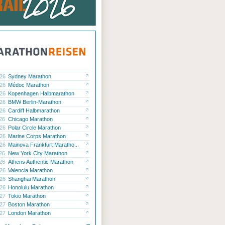
.26
Sydney Marathon
.26
Médoc Marathon
.26
Kopenhagen Halbmarathon
.26
BMW Berlin-Marathon
.26
Cardiff Halbmarathon
.26
Chicago Marathon
.26
Polar Circle Marathon
.26
Marine Corps Marathon
.26
Mainova Frankfurt Maratho...
.26
New York City Marathon
.26
Athens Authentic Marathon
.26
Valencia Marathon
.26
Shanghai Marathon
.26
Honolulu Marathon
.27
Tokio Marathon
.27
Boston Marathon
.27
London Marathon