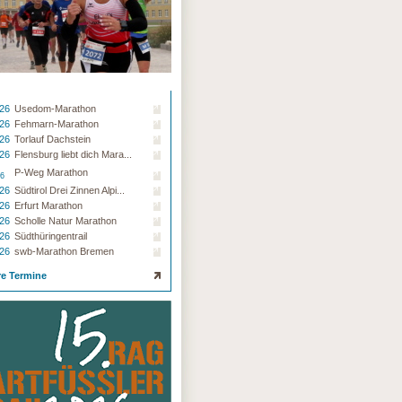
.26
Usedom-Marathon
.26
Fehmarn-Marathon
.26
Torlauf Dachstein
.26
Flensburg liebt dich Mara...
P-Weg Marathon
26
.26
Südtirol Drei Zinnen Alpi...
.26
Erfurt Marathon
.26
Scholle Natur Marathon
.26
Südthüringentrail
.26
swb-Marathon Bremen
re Termine