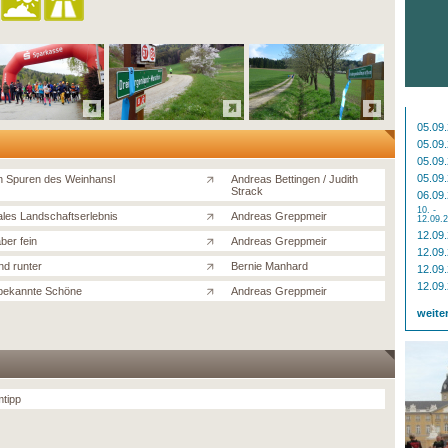
05.09
05.09
05.09
05.09
n Spuren des Weinhansl
Andreas Bettingen / Judith
Strack
06.09
10. -
ales Landschaftserlebnis
Andreas Greppmeir
12.09.
12.09
aber fein
Andreas Greppmeir
12.09
nd runter
Bernie Manhard
12.09
12.09
bekannte Schöne
Andreas Greppmeir
weite
tipp