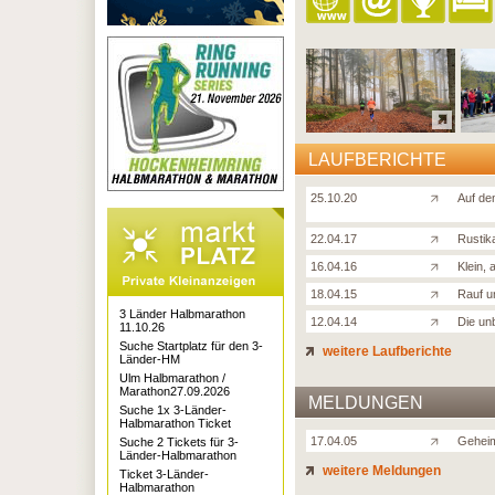
LAUFBERICHTE
25.10.20
Auf de
22.04.17
Rustik
16.04.16
Klein, 
18.04.15
Rauf u
3 Länder Halbmarathon
12.04.14
Die un
11.10.26
Suche Startplatz für den 3-
weitere Laufberichte
Länder-HM
Ulm Halbmarathon /
Marathon27.09.2026
MELDUNGEN
Suche 1x 3-Länder-
Halbmarathon Ticket
17.04.05
Geheim
Suche 2 Tickets für 3-
Länder-Halbmarathon
weitere Meldungen
Ticket 3-Länder-
Halbmarathon