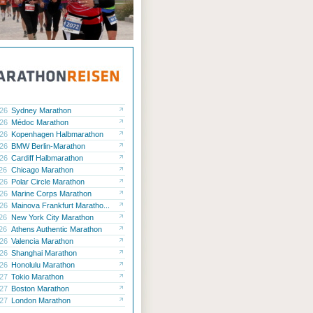
.26
Sydney Marathon
.26
Médoc Marathon
.26
Kopenhagen Halbmarathon
.26
BMW Berlin-Marathon
.26
Cardiff Halbmarathon
.26
Chicago Marathon
.26
Polar Circle Marathon
.26
Marine Corps Marathon
.26
Mainova Frankfurt Maratho...
.26
New York City Marathon
.26
Athens Authentic Marathon
.26
Valencia Marathon
.26
Shanghai Marathon
.26
Honolulu Marathon
.27
Tokio Marathon
.27
Boston Marathon
.27
London Marathon