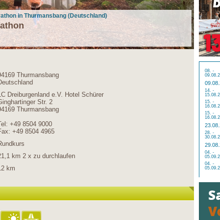
rathon in Thurmansbang (Deutschland)
rathon
08. -
94169 Thurmansbang
09.08.
Deutschland
09.08
14. -
LC Dreiburgenland e.V. Hotel Schürer
15.08.
Ginghartinger Str. 2
15. -
16.08.
94169 Thurmansbang
15. -
16.08.
Tel: +49 8504 9000
23.08
Fax: +49 8504 4965
28. -
30.08.
Rundkurs
29.08
04. -
21,1 km 2 x zu durchlaufen
05.09.
04. -
12 km
05.09.