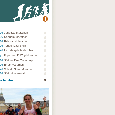
.26
Jungfrau-Marathon
.26
Usedom-Marathon
.26
Fehmarn-Marathon
.26
Torlauf Dachstein
.26
Flensburg liebt dich Mara...
Kopie von P-Weg Marathon
26
.26
Südtirol Drei Zinnen Alpi...
.26
Erfurt Marathon
.26
Scholle Natur Marathon
.26
Südthüringentrail
re Termine