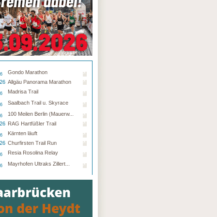
Gondo Marathon
26
.26
Allgäu Panorama Marathon
Madrisa Trail
26
Saalbach Trail u. Skyrace
26
100 Meilen Berlin (Mauerw...
26
.26
RAG Hartfüßler Trail
Kärnten läuft
26
.26
Churfirsten Trail Run
Resia Rosolina Relay
26
Mayrhofen Ultraks Zillert...
26