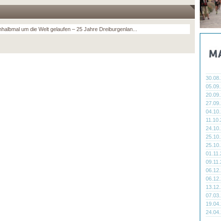
nhalbmal um die Welt gelaufen – 25 Jahre Dreiburgenlan...
30.08
05.09
20.09
27.09
04.10
11.10
24.10
25.10
25.10
01.11
09.11
06.12
06.12
13.12
07.03
19.04
24.04