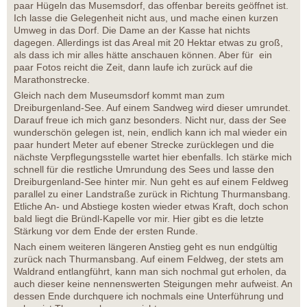
paar Hügeln das Musemsdorf, das offenbar bereits geöffnet ist.
Ich lasse die Gelegenheit nicht aus, und mache einen kurzen
Umweg in das Dorf. Die Dame an der Kasse hat nichts
dagegen. Allerdings ist das Areal mit 20 Hektar etwas zu groß,
als dass ich mir alles hätte anschauen können. Aber für ein
paar Fotos reicht die Zeit, dann laufe ich zurück auf die
Marathonstrecke.
Gleich nach dem Museumsdorf kommt man zum
Dreiburgenland-See. Auf einem Sandweg wird dieser umrundet.
Darauf freue ich mich ganz besonders. Nicht nur, dass der See
wunderschön gelegen ist, nein, endlich kann ich mal wieder ein
paar hundert Meter auf ebener Strecke zurücklegen und die
nächste Verpflegungsstelle wartet hier ebenfalls. Ich stärke mich
schnell für die restliche Umrundung des Sees und lasse den
Dreiburgenland-See hinter mir. Nun geht es auf einem Feldweg
parallel zu einer Landstraße zurück in Richtung Thurmansbang.
Etliche An- und Abstiege kosten wieder etwas Kraft, doch schon
bald liegt die Bründl-Kapelle vor mir. Hier gibt es die letzte
Stärkung vor dem Ende der ersten Runde.
Nach einem weiteren längeren Anstieg geht es nun endgültig
zurück nach Thurmansbang. Auf einem Feldweg, der stets am
Waldrand entlangführt, kann man sich nochmal gut erholen, da
auch dieser keine nennenswerten Steigungen mehr aufweist. An
dessen Ende durchquere ich nochmals eine Unterführung und