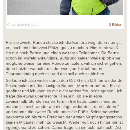
© marathon4you.de
8 Bilder
Für die zweite Runde stecke ich die Kamera weg, denn nun gilt
es, noch ein oder zwei Plätze gut zu machen. Hinter mir weiß
ich nur noch Bernie und einen weiteren Teilnehmer. Da Bernie
schon im Vorfeld ankündigte, aufgrund seiner Wadenprobleme
möglicherweise nur eine Runde zu laufen, will ich sicher gehen,
denn Letzter war ich trotz der wenigen Teilnehmer in
Thurmansbang noch nie und das soll auch so bleiben.
So laufe ich also weiter durch den Ort. Gleich fällt mir wieder der
Friseursalon mit dem lustigen Namen „MarHaarton“ auf. Es ist
geöffnet und ich kann es mir nicht verkneifen, reinzugehen. Ich
frage die etwas überraschte Friseurin, ob sie in etwa
zweieinhalb Stunden einen Termin frei hätte. Leider nein. So
mache ich mich wieder auf die Jagd wider der „roten Laterne“
und nehme die zweite Runde unter die Füße. Seltsamerweise
bekomme ich bis zum Erreichen der ersten Verpflegungsstation
keinen Mitläufer mehr zu Gesicht. Weder vor, noch hinter mir ist
irgendjemand zu sehen. Daher frage ich einfach mal nach. „So