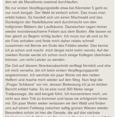
den wir als Marathonis zweimal durchlaufen.
Bis zur ersten Verpflegungsstelle etwa bei Kilometer 5 geht es
nur noch bergab. Der Wald ist einfach schön. Das muss man
erlebt haben. Es handelt sich um einen Mischwald und das
Dunkelgrün der Nadelbäume wird durchmischt von den
hellgrünen Blättern der Laufbäume. Dazwischen ragen immer
wieder moosbewachsene Felsen aus dem Boden. Alle lassen es
hier gleich zu Beginn richtig laufen. Ich muss nur ab und zu für
ein Foto anhalten und finde mich daher relativ schnell
zusammen mit Bernie am Ende des Feldes wieder. Das kenne
ich ja schon und macht mich längst nicht mehr nervös. Auf der
zweiten Runde werde ich schon noch einige Kollegen überholen
können, um nicht Letzter zu werden.
Die Zeit auf diesem Streckenabschnitt verfliegt förmlich und ehe
ich mich versehe, bin ich beim ersten Verpflegungspunkt
angekommen. Ich wechsle ein paar Worte mit den netten
Helfern und mache mich wieder auf den Weg. Nun liegt die
„Prager Schikane“ vor mir, dessen Bedeutung ich ja im letzten
Bericht erklärt habe. Es ist eine rund 300 Meter lange
Trailpassage, die steil bergab führt. Ich konzentriere mich, um
nicht aus dem Tritt zu kommen und lasse sie erfolgreich hinter
mir. Ein paar Meter weiter verlassen wir den Wald und finden
uns auf einem Feldweg zwischen saftig grünen Wiesen wieder.
Besonders schön ist hier die Gerade, die auf das nächste