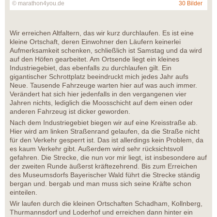
© marathon4you.de
30 Bilder
Wir erreichen Altfaltern, das wir kurz durchlaufen. Es ist eine
kleine Ortschaft, deren Einwohner den Läufern keinerlei
Aufmerksamkeit schenken, schließlich ist Samstag und da wird
auf den Höfen gearbeitet. Am Ortsende liegt ein kleines
Industriegebiet, das ebenfalls zu durchlaufen gilt. Ein
gigantischer Schrottplatz beeindruckt mich jedes Jahr aufs
Neue. Tausende Fahrzeuge warten hier auf was auch immer.
Verändert hat sich hier jedenfalls in den vergangenen vier
Jahren nichts, lediglich die Moosschicht auf dem einen oder
anderen Fahrzeug ist dicker geworden.
Nach dem Industriegebiet biegen wir auf eine Kreisstraße ab.
Hier wird am linken Straßenrand gelaufen, da die Straße nicht
für den Verkehr gesperrt ist. Das ist allerdings kein Problem, da
es kaum Verkehr gibt. Außerdem wird sehr rücksichtsvoll
gefahren. Die Strecke, die nun vor mir liegt, ist insbesondere auf
der zweiten Runde äußerst kräftezehrend. Bis zum Erreichen
des Museumsdorfs Bayerischer Wald führt die Strecke ständig
bergan und. bergab und man muss sich seine Kräfte schon
einteilen.
Wir laufen durch die kleinen Ortschaften Schadham, Kollnberg,
Thurmannsdorf und Loderhof und erreichen dann hinter ein