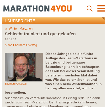
LAUFBERICHTE
Winter! Marathon
Schlecht trainiert und gut gelaufen
18.01.14
Autor:
Eberhard Ostertag
Dieses Jahr gab es die fünfte
Auflage des Team-Marathons in
Leipzig und bei genauer
Betrachtung kann ich behaupten,
dass ich bei dieser Veranstaltung
bereits zum sechsten Mal dabei
war. Wie das zu erklären ist und
was einen beim Wintermarathon in
Eberhard Ostertag
Leipzig alles erwartet, will hier
beschreiben.
Auch warum ich vom Wintermarathon in Leipzig rede und dann
wieder vom Team-Marathon. Der Trainingsfaule kann lernen,
warum man in Leipzig einen Marathon trotz mangelhafter