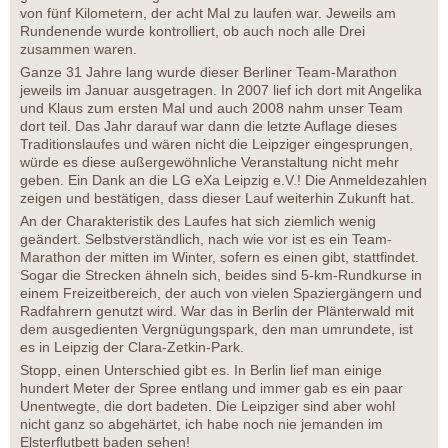
von fünf Kilometern, der acht Mal zu laufen war. Jeweils am
Rundenende wurde kontrolliert, ob auch noch alle Drei
zusammen waren.
Ganze 31 Jahre lang wurde dieser Berliner Team-Marathon
jeweils im Januar ausgetragen. In 2007 lief ich dort mit Angelika
und Klaus zum ersten Mal und auch 2008 nahm unser Team
dort teil. Das Jahr darauf war dann die letzte Auflage dieses
Traditionslaufes und wären nicht die Leipziger eingesprungen,
würde es diese außergewöhnliche Veranstaltung nicht mehr
geben. Ein Dank an die LG eXa Leipzig e.V.! Die Anmeldezahlen
zeigen und bestätigen, dass dieser Lauf weiterhin Zukunft hat.
An der Charakteristik des Laufes hat sich ziemlich wenig
geändert. Selbstverständlich, nach wie vor ist es ein Team-
Marathon der mitten im Winter, sofern es einen gibt, stattfindet.
Sogar die Strecken ähneln sich, beides sind 5-km-Rundkurse in
einem Freizeitbereich, der auch von vielen Spaziergängern und
Radfahrern genutzt wird. War das in Berlin der Plänterwald mit
dem ausgedienten Vergnügungspark, den man umrundete, ist
es in Leipzig der Clara-Zetkin-Park.
Stopp, einen Unterschied gibt es. In Berlin lief man einige
hundert Meter der Spree entlang und immer gab es ein paar
Unentwegte, die dort badeten. Die Leipziger sind aber wohl
nicht ganz so abgehärtet, ich habe noch nie jemanden im
Elsterflutbett baden sehen!