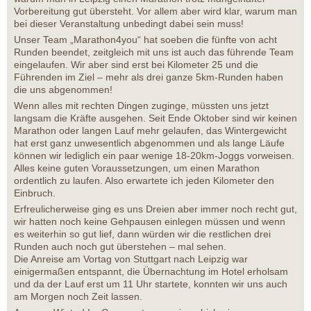
Vorbereitung gut übersteht. Vor allem aber wird klar, warum man
bei dieser Veranstaltung unbedingt dabei sein muss!
Unser Team „Marathon4you“ hat soeben die fünfte von acht
Runden beendet, zeitgleich mit uns ist auch das führende Team
eingelaufen. Wir aber sind erst bei Kilometer 25 und die
Führenden im Ziel – mehr als drei ganze 5km-Runden haben
die uns abgenommen!
Wenn alles mit rechten Dingen zuginge, müssten uns jetzt
langsam die Kräfte ausgehen. Seit Ende Oktober sind wir keinen
Marathon oder langen Lauf mehr gelaufen, das Wintergewicht
hat erst ganz unwesentlich abgenommen und als lange Läufe
können wir lediglich ein paar wenige 18-20km-Joggs vorweisen.
Alles keine guten Voraussetzungen, um einen Marathon
ordentlich zu laufen. Also erwartete ich jeden Kilometer den
Einbruch.
Erfreulicherweise ging es uns Dreien aber immer noch recht gut,
wir hatten noch keine Gehpausen einlegen müssen und wenn
es weiterhin so gut lief, dann würden wir die restlichen drei
Runden auch noch gut überstehen – mal sehen.
Die Anreise am Vortag von Stuttgart nach Leipzig war
einigermaßen entspannt, die Übernachtung im Hotel erholsam
und da der Lauf erst um 11 Uhr startete, konnten wir uns auch
am Morgen noch Zeit lassen.