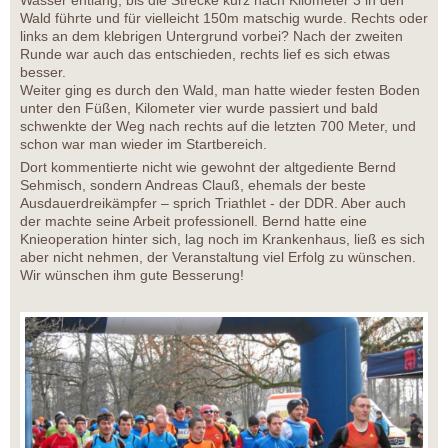
Wasser entlang, bis die Strecke kurz nach Kilometer 3 in den
Wald führte und für vielleicht 150m matschig wurde. Rechts oder
links an dem klebrigen Untergrund vorbei? Nach der zweiten
Runde war auch das entschieden, rechts lief es sich etwas
besser.
Weiter ging es durch den Wald, man hatte wieder festen Boden
unter den Füßen, Kilometer vier wurde passiert und bald
schwenkte der Weg nach rechts auf die letzten 700 Meter, und
schon war man wieder im Startbereich.
Dort kommentierte nicht wie gewohnt der altgediente Bernd
Sehmisch, sondern Andreas Clauß, ehemals der beste
Ausdauerdreikämpfer – sprich Triathlet - der DDR. Aber auch
der machte seine Arbeit professionell. Bernd hatte eine
Knieoperation hinter sich, lag noch im Krankenhaus, ließ es sich
aber nicht nehmen, der Veranstaltung viel Erfolg zu wünschen.
Wir wünschen ihm gute Besserung!