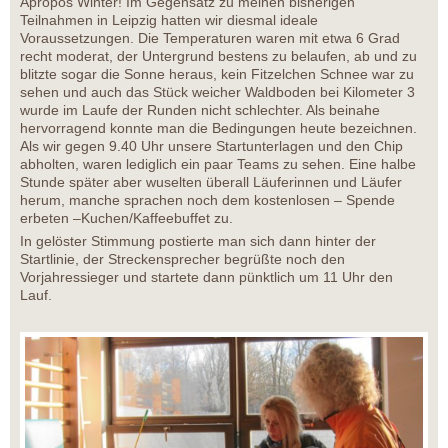
Apropos Winter! Im Gegensatz zu meinen bisherigen
Teilnahmen in Leipzig hatten wir diesmal ideale
Voraussetzungen. Die Temperaturen waren mit etwa 6 Grad
recht moderat, der Untergrund bestens zu belaufen, ab und zu
blitzte sogar die Sonne heraus, kein Fitzelchen Schnee war zu
sehen und auch das Stück weicher Waldboden bei Kilometer 3
wurde im Laufe der Runden nicht schlechter. Als beinahe
hervorragend konnte man die Bedingungen heute bezeichnen.
Als wir gegen 9.40 Uhr unsere Startunterlagen und den Chip
abholten, waren lediglich ein paar Teams zu sehen. Eine halbe
Stunde später aber wuselten überall Läuferinnen und Läufer
herum, manche sprachen noch dem kostenlosen – Spende
erbeten –Kuchen/Kaffeebuffet zu.
In gelöster Stimmung postierte man sich dann hinter der
Startlinie, der Streckensprecher begrüßte noch den
Vorjahressieger und startete dann pünktlich um 11 Uhr den
Lauf.