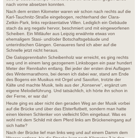
nach vorne absetzen konnten.
Nach dem ersten Kilometer waren wir schon nach rechts auf die
Karl-Tauchnitz-Straße eingebogen, rechterhand der Clara-
Zetkin-Park, links repräsentative Villen. Lediglich ein Gebäude
stach da arg negativ hervor, beschmiert und mit eingeworfenen
Scheiben. Ein Mitläufer aus Leipzig erwähnte etwas von
ehemaligem Stasi- und/oder Botschaftsgebäude und
unterirdischen Gängen. Genaueres fand ich aber auf die
Schnelle jetzt nicht heraus.
Die Galopprennbahn Scheibenholz war erreicht, es ging rechts
weg und in einem lang gezogenem Linksbogen ein paar hundert
Meter der Rennbahn entlang. Bei jeder der ersten drei Auflagen
des Wintermarathons, bei denen ich dabei war, stand am Ende
des Bogens ein Musikus mit Orgel und Saxofon, trotzte der
Kälte und machte Musik, teils aus der „Konserve“, ergänzt um
eigene Melodieführung. Und tatsächlich, ich hörte ihn schon in
der Ferne, er war da!
Heute ging es aber nicht den geraden Weg an der Musik vorbei
auf die Brücke und über das Elsterflutbett, sondern man hatte
einen kleinen Schlenker von vielleicht 50m eingebaut. Was es
wohl mit dem Schild mit dem Pferd links am Brückeneingang auf
sich hatte?
Nach der Brücke lief man links weg und auf einem Damm dem