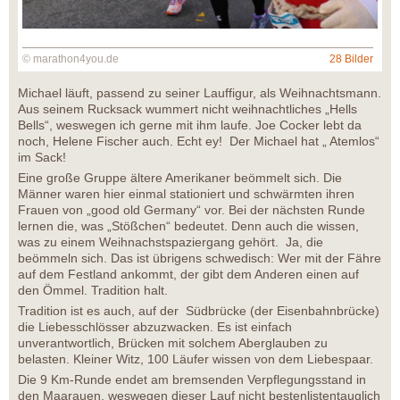
© marathon4you.de
28 Bilder
Michael läuft, passend zu seiner Lauffigur, als Weihnachtsmann.
Aus seinem Rucksack wummert nicht weihnachtliches „Hells
Bells“, weswegen ich gerne mit ihm laufe. Joe Cocker lebt da
noch, Helene Fischer auch. Echt ey! Der Michael hat „ Atemlos“
im Sack!
Eine große Gruppe ältere Amerikaner beömmelt sich. Die
Männer waren hier einmal stationiert und schwärmten ihren
Frauen von „good old Germany“ vor. Bei der nächsten Runde
lernen die, was „Stößchen“ bedeutet. Denn auch die wissen,
was zu einem Weihnachstspaziergang gehört. Ja, die
beömmeln sich. Das ist übrigens schwedisch: Wer mit der Fähre
auf dem Festland ankommt, der gibt dem Anderen einen auf
den Ömmel. Tradition halt.
Tradition ist es auch, auf der Südbrücke (der Eisenbahnbrücke)
die Liebesschlösser abzuzwacken. Es ist einfach
unverantwortlich, Brücken mit solchem Aberglauben zu
belasten. Kleiner Witz, 100 Läufer wissen von dem Liebespaar.
Die 9 Km-Runde endet am bremsenden Verpflegungsstand in
den Maarauen, weswegen dieser Lauf nicht bestenlistentauglich