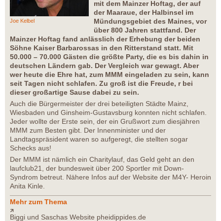
mit dem Mainzer Hoftag, der auf
der Maaraue, der Halbinsel im
Mündungsgebiet des Maines, vor
Joe Kelbel
über 800 Jahren stattfand. Der
Mainzer Hoftag fand anlässlich der Erhebung der beiden
Söhne Kaiser Barbarossas in den Ritterstand statt. Mit
50.000 – 70.000 Gästen die größte Party, die es bis dahin in
deutschen Ländern gab. Der Vergleich war gewagt. Aber
wer heute die Ehre hat, zum MMM eingeladen zu sein, kann
seit Tagen nicht schlafen. Zu groß ist die Freude, r bei
dieser großartige Sause dabei zu sein.
Auch die Bürgermeister der drei beteiligten Städte Mainz,
Wiesbaden und Ginsheim-Gustavsburg konnten nicht schlafen.
Jeder wollte der Erste sein, der ein Grußwort zum diesjähren
MMM zum Besten gibt. Der Innenminister und der
Landtagspräsident waren so aufgeregt, die stellten sogar
Schecks aus!
Der MMM ist nämlich ein Charitylauf, das Geld geht an den
laufclub21, der bundesweit über 200 Sportler mit Down-
Syndrom betreut. Nähere Infos auf der Website der M4Y- Heroin
Anita Kinle.
Mehr zum Thema
Biggi und Saschas Website pheidippides.de