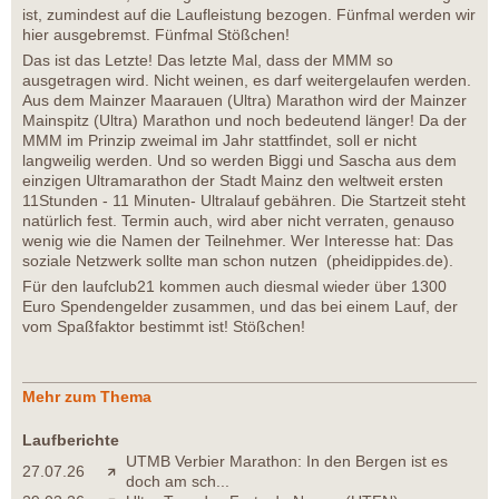
ist, zumindest auf die Laufleistung bezogen. Fünfmal werden wir
hier ausgebremst. Fünfmal Stößchen!
Das ist das Letzte! Das letzte Mal, dass der MMM so
ausgetragen wird. Nicht weinen, es darf weitergelaufen werden.
Aus dem Mainzer Maarauen (Ultra) Marathon wird der Mainzer
Mainspitz (Ultra) Marathon und noch bedeutend länger! Da der
MMM im Prinzip zweimal im Jahr stattfindet, soll er nicht
langweilig werden. Und so werden Biggi und Sascha aus dem
einzigen Ultramarathon der Stadt Mainz den weltweit ersten
11Stunden - 11 Minuten- Ultralauf gebähren. Die Startzeit steht
natürlich fest. Termin auch, wird aber nicht verraten, genauso
wenig wie die Namen der Teilnehmer. Wer Interesse hat: Das
soziale Netzwerk sollte man schon nutzen (pheidippides.de).
Für den laufclub21 kommen auch diesmal wieder über 1300
Euro Spendengelder zusammen, und das bei einem Lauf, der
vom Spaßfaktor bestimmt ist! Stößchen!
Mehr zum Thema
Laufberichte
UTMB Verbier Marathon: In den Bergen ist es
27.07.26
doch am sch...