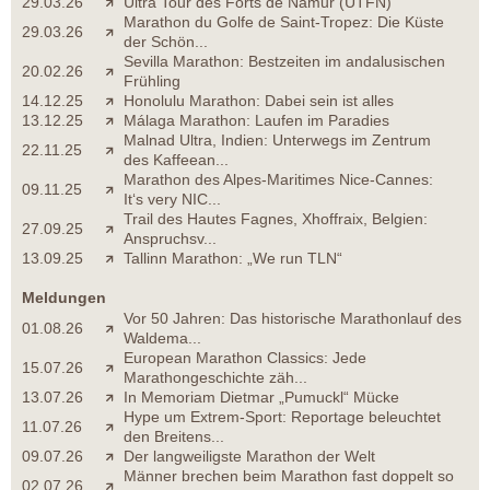
29.03.26
Ultra Tour des Forts de Namur (UTFN)
Marathon du Golfe de Saint-Tropez: Die Küste
29.03.26
der Schön...
Sevilla Marathon: Bestzeiten im andalusischen
20.02.26
Frühling
14.12.25
Honolulu Marathon: Dabei sein ist alles
13.12.25
Málaga Marathon: Laufen im Paradies
Malnad Ultra, Indien: Unterwegs im Zentrum
22.11.25
des Kaffeean...
Marathon des Alpes-Maritimes Nice-Cannes:
09.11.25
It‘s very NIC...
Trail des Hautes Fagnes, Xhoffraix, Belgien:
27.09.25
Anspruchsv...
13.09.25
Tallinn Marathon: „We run TLN“
Meldungen
Vor 50 Jahren: Das historische Marathonlauf des
01.08.26
Waldema...
European Marathon Classics: Jede
15.07.26
Marathongeschichte zäh...
13.07.26
In Memoriam Dietmar „Pumuckl“ Mücke
Hype um Extrem-Sport: Reportage beleuchtet
11.07.26
den Breitens...
09.07.26
Der langweiligste Marathon der Welt
Männer brechen beim Marathon fast doppelt so
02.07.26