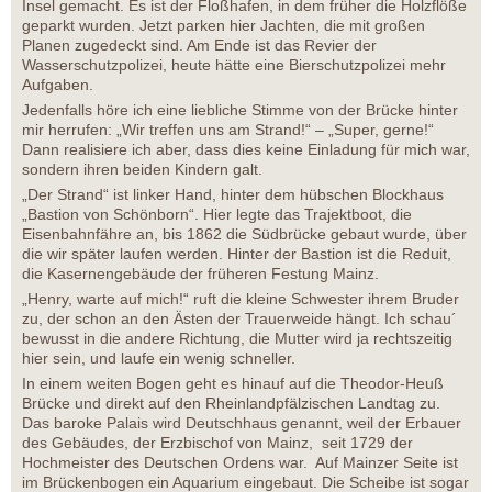
Insel gemacht. Es ist der Floßhafen, in dem früher die Holzflöße
geparkt wurden. Jetzt parken hier Jachten, die mit großen
Planen zugedeckt sind. Am Ende ist das Revier der
Wasserschutzpolizei, heute hätte eine Bierschutzpolizei mehr
Aufgaben.
Jedenfalls höre ich eine liebliche Stimme von der Brücke hinter
mir herrufen: „Wir treffen uns am Strand!“ – „Super, gerne!“
Dann realisiere ich aber, dass dies keine Einladung für mich war,
sondern ihren beiden Kindern galt.
„Der Strand“ ist linker Hand, hinter dem hübschen Blockhaus
„Bastion von Schönborn“. Hier legte das Trajektboot, die
Eisenbahnfähre an, bis 1862 die Südbrücke gebaut wurde, über
die wir später laufen werden. Hinter der Bastion ist die Reduit,
die Kasernengebäude der früheren Festung Mainz.
„Henry, warte auf mich!“ ruft die kleine Schwester ihrem Bruder
zu, der schon an den Ästen der Trauerweide hängt. Ich schau´
bewusst in die andere Richtung, die Mutter wird ja rechtszeitig
hier sein, und laufe ein wenig schneller.
In einem weiten Bogen geht es hinauf auf die Theodor-Heuß
Brücke und direkt auf den Rheinlandpfälzischen Landtag zu.
Das baroke Palais wird Deutschhaus genannt, weil der Erbauer
des Gebäudes, der Erzbischof von Mainz, seit 1729 der
Hochmeister des Deutschen Ordens war. Auf Mainzer Seite ist
im Brückenbogen ein Aquarium eingebaut. Die Scheibe ist sogar