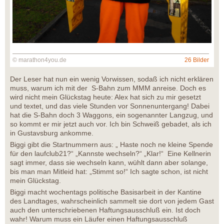
© marathon4you.de
26 Bilder
Der Leser hat nun ein wenig Vorwissen, sodaß ich nicht erklären
muss, warum ich mit der S-Bahn zum MMM anreise. Doch es
wird nicht mein Glückstag heute: Alex hat sich zu mir gesetzt
und textet, und das viele Stunden vor Sonnenuntergang! Dabei
hat die S-Bahn doch 3 Waggons, ein sogenannter Langzug, und
so kommt er mir jetzt auch vor. Ich bin Schweiß gebadet, als ich
in Gustavsburg ankomme.
Biggi gibt die Startnummern aus: „ Haste noch ne kleine Spende
für den laufclub21?“ „Kannste wechseln?“ „Klar!“ Eine Kellnerin
sagt immer, dass sie wechseln kann, wühlt dann aber solange,
bis man man Mitleid hat: „Stimmt so!“ Ich sagte schon, ist nicht
mein Glückstag.
Biggi macht wochentags politische Basisarbeit in der Kantine
des Landtages, wahrscheinlich sammelt sie dort von jedem Gast
auch den unterschriebenen Haftungsausschluß ein. Ist doch
wahr! Warum muss ein Läufer einen Haftungsausschluß