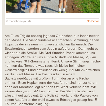
© marathon4you.de
35 Bilder
Am Fluss Frigido entlang jagt das Grüppchen nun landeinwärts
gen Massa. Die Vier-Stunden-Pacer machen Stimmung, geben
Tipps. Leider in einem mir unverständlichen Italienisch. Die
Spaziergänger werden zum Jubeln aufgefordert. Dann geht es
wieder auf die Straße. Die Drei-Stunden-Pacer kommen uns
entgegen. Wir freuen uns auf die Altstadt von Massa, 2,5 km
und lockere 70 Höhenmeter entfernt. Unsere Stimmungsmacher
nehmen das Tempo etwas raus. Ich bleibe bei meiner
Geschwindigkeit und entfleuche ein wenig. Bei Km 26 erreichen
wir die Stadt Massa. Die Post residiert in einem
Backsteingebäude mit großem Turm, der an eine Kirche
erinnert. Erste Hupkonzerte der Autofahrer sind nun zu hören,
denn der Marathon legt hier den Ost-West-Verkehr lahm. Wir
winken den „motoristi“ freundlich zu. Die Stadtpolizisten sind
allesamt gut aufgelegt. Eine Polizistin verlangt die Papiere von
einem Autofahrer, der wohl etwas zu Bösartiges gesagt hat. Ein
Fall von Beamtenbeleidigung?