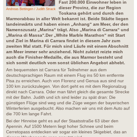
Fast 200.000 Einwohner leben in
dieser Provinz, die zur Region
Andreas Bettingen / Judith Strack
Toskana gehört und durch den
Marmorabbau in aller Welt bekannt ist. Beide Städte liegen
landeinwärts und haben einen „Anhang“ am Meer, der den
Namenszusatz „Marina“ trägt. Also „Marina di Carrara“ und
„Marina di Massa“.Der „White Marble Marathon“ mit Start
und Ziel in Marina di Carrara findet in diesem Jahr zum
zweiten Mal statt. Für mich sind Läufe mit einem Abschnitt
am Meer immer sehr anziehend. Nicht zuletzt reizte mich
auch die Finisher-Medaille, die aus Marmor besteht und
sich somit deutlich vom sonst üblichen Angebot abhebt.
Am bequemsten ist Carrara für Teilnehmer aus dem
deutschsprachigen Raum mit einem Flug ins 50 km entfernte
Pisa zu erreichen. Auch von Florenz und Genua aus sind nur
100 km zurückzulegen. Von dort geht es mit dem Regionalzug
direkt nach Carrara. Oder man fährt gleich die gesamte Strecke
mit der Bahn. Judith und ich sind leider zu spät dran: Die
günstigen Flüge sind weg und die Züge wegen der bayerischen
Winterferien ausgebucht. Also machen wir uns mit dem Auto auf
die 700 km lange Fahrt.
Bei der Hinreise geht es auf der Staatsstraße 63 über den
Apennin. Auf 1500 Metern liegt hoher Schnee und beim
Cerretopass entdecken wir sogar ein kleines Skigebiet, das an