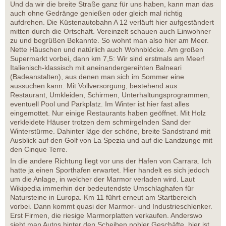
Und da wir die breite Straße ganz für uns haben, kann man das
auch ohne Gedränge genießen oder gleich mal richtig
aufdrehen. Die Küstenautobahn A 12 verläuft hier aufgeständert
mitten durch die Ortschaft. Vereinzelt schauen auch Einwohner
zu und begrüßen Bekannte. So wohnt man also hier am Meer.
Nette Häuschen und natürlich auch Wohnblöcke. Am großen
Supermarkt vorbei, dann km 7,5: Wir sind erstmals am Meer!
Italienisch-klassisch mit aneinandergereihten Balneari
(Badeanstalten), aus denen man sich im Sommer eine
aussuchen kann. Mit Vollversorgung, bestehend aus
Restaurant, Umkleiden, Schirmen, Unterhaltungsprogrammen,
eventuell Pool und Parkplatz. Im Winter ist hier fast alles
eingemottet. Nur einige Restaurants haben geöffnet. Mit Holz
verkleidete Häuser trotzen dem schmirgelnden Sand der
Winterstürme. Dahinter läge der schöne, breite Sandstrand mit
Ausblick auf den Golf von La Spezia und auf die Landzunge mit
den Cinque Terre.
In die andere Richtung liegt vor uns der Hafen von Carrara. Ich
hatte ja einen Sporthafen erwartet. Hier handelt es sich jedoch
um die Anlage, in welcher der Marmor verladen wird. Laut
Wikipedia immerhin der bedeutendste Umschlaghafen für
Natursteine in Europa. Km 11 führt erneut am Startbereich
vorbei. Dann kommt quasi der Marmor- und Industrieschlenker.
Erst Firmen, die riesige Marmorplatten verkaufen. Anderswo
sieht man Autos hinter den Scheiben nobler Geschäfte, hier ist