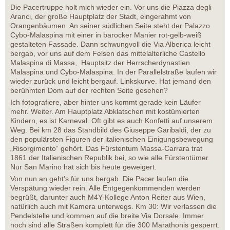
Die Pacertruppe holt mich wieder ein. Vor uns die Piazza degli
Aranci, der große Hauptplatz der Stadt, eingerahmt von
Orangenbäumen. An seiner südlichen Seite steht der Palazzo
Cybo-Malaspina mit einer in barocker Manier rot-gelb-weiß
gestalteten Fassade. Dann schwungvoll die Via Alberica leicht
bergab, vor uns auf dem Felsen das mittelalterliche Castello
Malaspina di Massa, Hauptsitz der Herrscherdynastien
Malaspina und Cybo-Malaspina. In der Parallelstraße laufen wir
wieder zurück und leicht bergauf. Linkskurve. Hat jemand den
berühmten Dom auf der rechten Seite gesehen?
Ich fotografiere, aber hinter uns kommt gerade kein Läufer
mehr. Weiter. Am Hauptplatz Abklatschen mit kostümierten
Kindern, es ist Karneval. Oft gibt es auch Konfetti auf unserem
Weg. Bei km 28 das Standbild des Giuseppe Garibaldi, der zu
den populärsten Figuren der italienischen Einigungsbewegung
„Risorgimento“ gehört. Das Fürstentum Massa-Carrara trat
1861 der Italienischen Republik bei, so wie alle Fürstentümer.
Nur San Marino hat sich bis heute geweigert.
Von nun an geht’s für uns bergab. Die Pacer laufen die
Verspätung wieder rein. Alle Entgegenkommenden werden
begrüßt, darunter auch M4Y-Kollege Anton Reiter aus Wien,
natürlich auch mit Kamera unterwegs. Km 30: Wir verlassen die
Pendelstelle und kommen auf die breite Via Dorsale. Immer
noch sind alle Straßen komplett für die 300 Marathonis gesperrt.