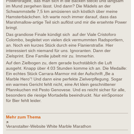
Powerdragee, das man sich in die Backen steckt und langsam
im Mund zergehen lässt. Und dann? Die Mädels an der
Schwammstelle 7,5 km amüsieren sich köstlich über meine
Hamsterbäckchen. Ich warte noch immer darauf, dass das
Marshmallow-artige Teil sich auflöst und mir die ersehnte Power
bringt.
Das grandiose Finale kündigt sich auf der Viale Cristoforo
Colombo, begleitet von vielen dick vermummten Radsportlern,
an. Noch ein kurzes Stück durch eine Flanierstraße. Hier
interessiert sich niemand für uns. Ignoranten. Dann der
Zielsprint. Eine Familie jubelt mir zu. Immerhin.
Auf den Zielbogen zu, dem gerade buchstäblich die Luft
ausgeht. Knapp über 4:03 Stunden komme ich an. Die Medaille:
Ein echtes Stück Carrara-Marmor mit der Aufschrift „Be a
Marble Hero“! Und dann eine perfekte Zielverpflegung. Sogar
ein warmes Gericht fehlt nicht, eine Art klein geschnittener
Pfannkuchen mit Pesto Genovese. Und es reicht sicher für alle,
besonders die riesige Mortadella beeindruckt. Nur einSponsor
für Bier fehlt leider.
Mehr zum Thema
Veranstalter-Website White Marble Marathon