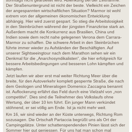
Der Straßenuntergrund ist nicht der beste. Vielleicht ein Zeichen
der angespannten wirtschaftlichen Situation? Marmor ist wohl
extrem von der allgemeinen ökonomischen Entwicklung
abhängig. Hier wird zuerst gespart. So stieg die Arbeitslosigkeit
in den Steinbrüchen während der jüngsten Finanzkrise stark an.
Außerdem macht die Konkurrenz aus Brasilien, China und
Indien sowie dem recht nahe gelegenen Verona dem Carrara-
Marmor zu schaffen. Die schwere Arbeit in den Steinbrüchen
führte immer wieder zu Aufständen der Beschäftigten. Auf
unserer Sightseeingtour nach dem Marathon sehen wir ein
Denkmal für die „Anarchosyndikalisten“, die hier erfolgreich für
bessere Arbeitsbedingungen und besseren Lohn kämpften und
kämpfen.
Jetzt laufen wir aber erst mal weiter Richtung Meer über die
breite, für den Autoverkehr komplett gesperrte Straße, die nach
dem Geologen und Mineralogen Domenico Zaccagna benannt
ist. Auflockerung erfährt das Feld durch eine Vielzahl von „non
competitivi“. Dies sind die Teilnehmer des Volkslaufs ohne
Wertung, der über 10 km führt. Ein junger Mann verkündet
stöhnend, er sei völlig am Ende. Ist ja nicht mehr weit.
Km 16, wir sind wieder an der Küste unterwegs, Richtung Rom
sozusagen. Die Ortschaft Partaccia begrüßt uns als Ort der
Campingplätze. Unter schattenspendenden Pinien lässt sich der
Sommer hier gut geniessen. Für uns hat man schon mal