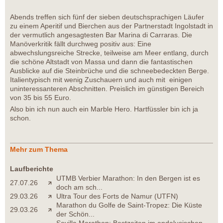
Abends treffen sich fünf der sieben deutschsprachigen Läufer
zu einem Aperitif und Bierchen aus der Partnerstadt Ingolstadt in
der vermutlich angesagtesten Bar Marina di Carraras. Die
Manöverkritik fällt durchweg positiv aus: Eine
abwechslungsreiche Strecke, teilweise am Meer entlang, durch
die schöne Altstadt von Massa und dann die fantastischen
Ausblicke auf die Steinbrüche und die schneebedeckten Berge.
Italientypisch mit wenig Zuschauern und auch mit einigen
uninteressanteren Abschnitten. Preislich im günstigen Bereich
von 35 bis 55 Euro.
Also bin ich nun auch ein Marble Hero. Hartfüssler bin ich ja
schon.
Mehr zum Thema
Laufberichte
UTMB Verbier Marathon: In den Bergen ist es
27.07.26
doch am sch...
29.03.26
Ultra Tour des Forts de Namur (UTFN)
Marathon du Golfe de Saint-Tropez: Die Küste
29.03.26
der Schön...
Sevilla Marathon: Bestzeiten im andalusischen