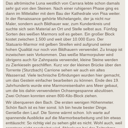
Das altrömische Luna westlich von Carrara lebte schon damals
sehr gut von den Steinen. Nach einer ruhigeren Phase ging es
dann im Mittelalter mit dem Bau der Kathedrale von Pisa weiter.
In der Renaissance gehörte Michelangelo, der ja nicht nur
Maler, sondern auch Bildhauer war, zum Kundenkreis und
suchte sich sein Material an Ort und Stelle selbst aus. Fünfzig
Sorten des weißen Marmors soll es geben. Ein großer Block
kostet zwischen 1.500 und weit über 10.000 Euro. Der
Statuario-Marmor mit gelben Streifen wird aufgrund seiner
hohen Qualität nur noch von Bildhauern verwendet. Zu knapp ist
inzwischen sein Vorkommen. Das weiße Marmorpulver wird
übrigens auch für Zahnpasta verwendet, kleine Steine werden
zu Zierkieseln geschliffen. Kurz vor der kleinen Brücke über den
Torrente (Sturzbach) Carrione sehen wir auch ein altes
Wasserrad. Viele technische Erfindungen wurden hier gemacht,
um das Gestein einfacher bearbeiten zu können. Ende des 19.
Jahrhunderts wurde eine Marmoreisenbahn ans Meer gebaut,
um die bis dahin verwendeten Ochsengespanne abzulösen.
Zwei Ochsen konnten einen 800-Kilo-Block ziehen.
Wir überqueren den Bach. Die ersten wenigen Höhenmeter.
Schön flach ist es hier sonst. Ich bin heute bester Dinge.
Genieße den Lauf. Die Sonne wärmt schon. Ich warte auf
spannende Ausblicke auf die Marmorbearbeitung und bin etwas
enttäuscht: So richtig viel zu sehen gibt es nicht. Wohl auch, weil
sonntags nicht gearbeitet wird. Ablenkung bei der Zeitnahme.