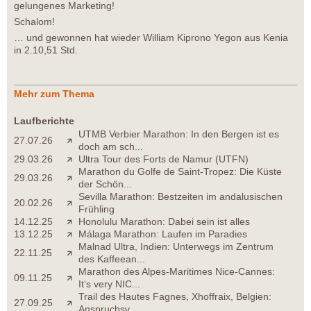
gelungenes Marketing!
Schalom!
… und gewonnen hat wieder William Kiprono Yegon aus Kenia
in 2.10,51 Std.
Mehr zum Thema
Laufberichte
UTMB Verbier Marathon: In den Bergen ist es
27.07.26
doch am sch...
29.03.26
Ultra Tour des Forts de Namur (UTFN)
Marathon du Golfe de Saint-Tropez: Die Küste
29.03.26
der Schön...
Sevilla Marathon: Bestzeiten im andalusischen
20.02.26
Frühling
14.12.25
Honolulu Marathon: Dabei sein ist alles
13.12.25
Málaga Marathon: Laufen im Paradies
Malnad Ultra, Indien: Unterwegs im Zentrum
22.11.25
des Kaffeean...
Marathon des Alpes-Maritimes Nice-Cannes:
09.11.25
It‘s very NIC...
Trail des Hautes Fagnes, Xhoffraix, Belgien:
27.09.25
Anspruchsv...