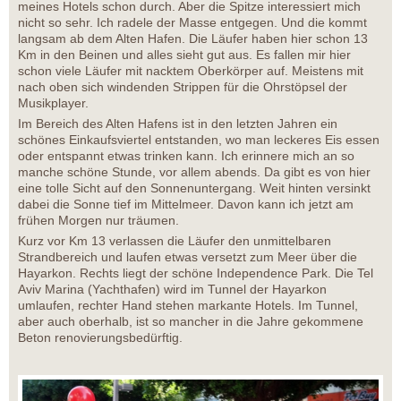
meines Hotels schon durch. Aber die Spitze interessiert mich
nicht so sehr. Ich radele der Masse entgegen. Und die kommt
langsam ab dem Alten Hafen. Die Läufer haben hier schon 13
Km in den Beinen und alles sieht gut aus. Es fallen mir hier
schon viele Läufer mit nacktem Oberkörper auf. Meistens mit
nach oben sich windenden Strippen für die Ohrstöpsel der
Musikplayer.
Im Bereich des Alten Hafens ist in den letzten Jahren ein
schönes Einkaufsviertel entstanden, wo man leckeres Eis essen
oder entspannt etwas trinken kann. Ich erinnere mich an so
manche schöne Stunde, vor allem abends. Da gibt es von hier
eine tolle Sicht auf den Sonnenuntergang. Weit hinten versinkt
dabei die Sonne tief im Mittelmeer. Davon kann ich jetzt am
frühen Morgen nur träumen.
Kurz vor Km 13 verlassen die Läufer den unmittelbaren
Strandbereich und laufen etwas versetzt zum Meer über die
Hayarkon. Rechts liegt der schöne Independence Park. Die Tel
Aviv Marina (Yachthafen) wird im Tunnel der Hayarkon
umlaufen, rechter Hand stehen markante Hotels. Im Tunnel,
aber auch oberhalb, ist so mancher in die Jahre gekommene
Beton renovierungsbedürftig.