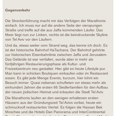
Gegenverkehr
Die Streckenführung macht mir das Verfolgen der Marathonis
einfach. Ich muss nur auf die andere Seite der vierspurigen
Straße und treffe auf die aus Jaffa kommenden Läufer. Das
Meer liegt nun zur Linken, rechts ist die beindruckende Skyline
von Tel Aviv vor den Läufern.
Und da, etwas weiter vom Strand weg, das kenne ich doch. Es
ist der historische Bahnhof HaTachana. Der Bahnhof gehörte
zur historischen Eisenbahnlinie zwischen Jaffa und Jerusalem.
Das Gelände ist war verfallen, wurde aber in mehr als
fünfjährigen Restaurierungsphase als Kultur- und
Freizeitzentrum neu gestaltet. Hier gibt es heute Lifestyle pur.
Man kann in schicken Boutiquen einkaufen oder im Restaurant
essen. Es gibt jede Menge Events, kurzum, hier lohnt ein
Besuch immer. Quasi nebenan schufteten vor etwas mehr als
einhundert Jahren die ersten 66 Siedlerfamilien für den Aufbau
der neuen jüdischen Heimat und erbauten die Stadt Tel Aviv.
Die Marathonis laufen an den wenigen erhaltenen ersten
Häusern aus der Gründungszeit Tel Avivs vorbei, heute ein
schmuckvoll restauriertes Viertel. Es folgen die Hassan Bek
Moschee und die Hotels Dan Panorama und InterContinental