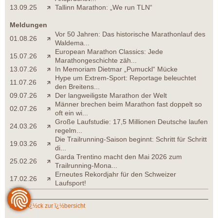
13.09.25
Tallinn Marathon: „We run TLN“
Meldungen
Vor 50 Jahren: Das historische Marathonlauf des
01.08.26
Waldema...
European Marathon Classics: Jede
15.07.26
Marathongeschichte zäh...
13.07.26
In Memoriam Dietmar „Pumuckl“ Mücke
Hype um Extrem-Sport: Reportage beleuchtet
11.07.26
den Breitens...
09.07.26
Der langweiligste Marathon der Welt
Männer brechen beim Marathon fast doppelt so
02.07.26
oft ein wi...
Große Laufstudie: 17,5 Millionen Deutsche laufen
24.03.26
regelm...
Die Trailrunning-Saison beginnt: Schritt für Schritt
19.03.26
di...
Garda Trentino macht den Mai 2026 zum
25.02.26
Trailrunning-Mona...
Erneutes Rekordjahr für den Schweizer
17.02.26
Laufsport!
zurï¿½ck zur ï¿½bersicht