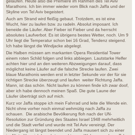
gelaufen. Heute also die Premiere im Rahmen des Tel Aviv
Marathons. Ich bin immer wieder vom Blick nach Jaffa und der
Skyline von Tel Aviv begeistert.
Auch am Strand wird fleißig gebaut. Trotzdem, es ist eine
Wucht, hier zu laufen bzw. zu radeln. Absolut imposant. Ich
beneide die Läufer. Aber Fieber ist Fieber und da herrscht
absolutes Laufverbot. Es ist übrigens bestes Wetter, noch. Um 9
Uhr liegt die Temperatur schon bei 16 Grad, Tendenz steigend.
Ich habe längst die Windjacke abgelegt.
Die Halben müssen am markanten Opera Residential Tower
einem roten Schild folgen und links abbiegen. Lautstarke Helfer
achten hier und an den weiteren Abzweigungen darauf, dass
möglichst keine Läufer auf die falsche Strecke laufen. Zwei
blaue Marathonis werden erst in letzter Sekunde vor der für sie
richtigen Strecke überzeugt und laufen weiter Richtung Jaffa.
Mann, ist das schön. Nicht laufen zu können finde ich zwar doof,
aber ich habe dennoch meinen Spaß. Die gute Laune der
Läufer überträgt sich auf mich.
Kurz vor Jaffa stoppe ich mein Fahrrad und leite die Wende ein.
Nicht ohne vorher noch einmal wehmütig nach Jaffa zu
schauen. Die arabische Bevölkerung floh nach der UN-
Resolution zur Gründung des Staates Israel 1948 mehrheitlich
und die Stadt verfiel und wurde mit Tel Aviv vereinigt. Der
Niedergang ist längst beendet und Jaffa mausert sich zu einer