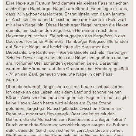
Eine Hexe aus Rantum fand damals ein kleines Fass mit echten
achtzölligen Hamburger Nägeln am Strand. Einen legte sie aus,
dass ihr Nachbar darein trete. Er trat hinein, von da an lahmte
er. Auch ich lahme und bin sicher, eine der Hexen im Feld warf
mir einen Nagel hin. Diese Hamburger Nägel nutzten die Hexen
damals, um sich an den zügellosen Hörnumern nach dem
Hexentanz zu rächen. Sie schmuggelten das Nagelfass in das
Boot des Hörnumer Anführers. Hamburger Kriegsschiffe fanden
auf See die Nägel und bezichtigten die Hörnumer des
Diebstahls. Die Rantumer Hexe verkleidete sich als Hamburger
Schiffer. Dieser sagte aus, dass die Nägel ihm gehörten und ihm
am Hörnumer Ufer abhanden gekommen seien. Daraufhin
wurden die Hörnumer auf dem Grasbrook bei Hamburg geköpft
- 74 an der Zahl, genauso viele, wie Nägel in dem Fass
waren.
Überlebenskampf, dergleichen soll mir heute nicht passieren.
Ich denke an das Leben nach dem Lauf und schone meinen
Körper. Abwechselnd laufe und gehe ich. Sage mir einer, es gibt
keine Hexen. Auch heute wird einiges am Sylter Strand
gefunden, jüngst gar Rauschgiftsäcke zwischen Hörnum und
Rantum – modernes Hexenwerk. Oder wie ist es mit den
Buhnen, die die Menschen zum Küstenschutz anlegen ließen?
Durch vermehrte Strömungsverwirbelungen sorgen die Buhnen
dafür, dass der Sand noch schneller verschwindet als vorher.
Die Sonne scheint, der Sturm schiebt kräftig von hinten. Aber