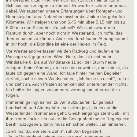
ins Gespräch. Ein Pirat, der sich noch zurück hält, um zum
Schluss noch zulegen zu können. Er war hier schon mehrmals
dabei. Wir tauschen unsere Erfahrungen über Röntgen- und
Rennsteiglauf aus. Nebenbei misst er die Zeiten der gelaufen
Kilometer. Wir steigern uns von 5.45 min über 5.15 min bis zu
5.00 min den Kilometer. Zu schnell? Wir sind zwar durch
Rantum durch, aber noch nicht in Westerland. Ich hoffe, das
Tempo halten zu können. Aber eine furchtsame Ahnung kommt
in mir hoch: die Blondine ist eine der Hexen im Feld.
Vor Westerland verlassen wir den Radweg und laufen eine
Passage voll gegen den Wind. Nein, das ist nicht mehr
Windstärke 8. Bis auf Windstärke 11 soll der Sturm heute
zulegen. Keine Ahnung, ob es schon soweit ist, aber mir ist, als
laufe ich gegen eine Wand. Ich falle hinter meinen Begleiter
zurück, suche seinen Windschatten. „Ich fasse es nicht!“, ruft er
und zieht an. Auch Piraten schenken sich untereinander nichts.
Ich beiße die Lippen zusammen, vermag ihm aber nicht zu
folgen.
Immerhin gelingt es mir, zu Jan aufzulaufen. Er genießt
Landschaft und Atmosphäre, vor allem jetzt, da es auf die
Westerländer Promenade geht. Gleich eingangs steht Gabi, mit
ihrer roten Jacke. Ich nutzte die Gelegenheit meine Regenjacke
bei ihr abzugeben, dann muss ich schon weiter, Jan hinterher.
„Sieh mal da, der steile Zahn“, ruft Jan begeistert.
„Ja, in Westerland zeigen sie sich gern“, entgegne ich.