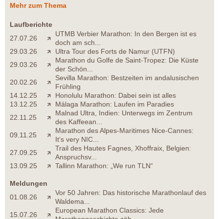
Mehr zum Thema
Laufberichte
UTMB Verbier Marathon: In den Bergen ist es
27.07.26
doch am sch...
29.03.26
Ultra Tour des Forts de Namur (UTFN)
Marathon du Golfe de Saint-Tropez: Die Küste
29.03.26
der Schön...
Sevilla Marathon: Bestzeiten im andalusischen
20.02.26
Frühling
14.12.25
Honolulu Marathon: Dabei sein ist alles
13.12.25
Málaga Marathon: Laufen im Paradies
Malnad Ultra, Indien: Unterwegs im Zentrum
22.11.25
des Kaffeean...
Marathon des Alpes-Maritimes Nice-Cannes:
09.11.25
It‘s very NIC...
Trail des Hautes Fagnes, Xhoffraix, Belgien:
27.09.25
Anspruchsv...
13.09.25
Tallinn Marathon: „We run TLN“
Meldungen
Vor 50 Jahren: Das historische Marathonlauf des
01.08.26
Waldema...
European Marathon Classics: Jede
15.07.26