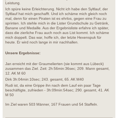
Leistung.
Ich spüre keine Erleichterung. Nicht ich habe den Syltlauf, der
Syltlauf hat mich geschafft. Und ich schäme mich gleich noch
mal, denn für einen Piraten ist es ehrlos, gegen eine Frau zu
sprinten. Ich stehle mich in die Lister Grundschule zu Getränk,
Banane und Medaille. Aus der Ergebnisliste erfahre ich später,
dass die zierliche Frau auch noch aus List kommt. Ich schäme
mich doppelt. Das war, hoffe ich, der letzte Hexenspuk für
heute. Er wird noch lange in mir nachhallen.
Unsere Ergebnisse:
Jan erreicht mit der Graumelierten (sie kommt aus Lübeck)
zusammen das Ziel. Zeit: 2h:56min:36sec; 209. Mann gesamt,
12. AK M 60
Dirk 3h:04min:10sec; 243. gesamt, 65. AK M40
Rudi ist, da eine Grippe ihn nach dem Lauf ein paar Tage
beschäftigte, zufrieden - 3h:09min:54sec; 290. gesamt, 41. AK
M 50
Im Ziel waren 503 Männer, 167 Frauen und 54 Staffeln.