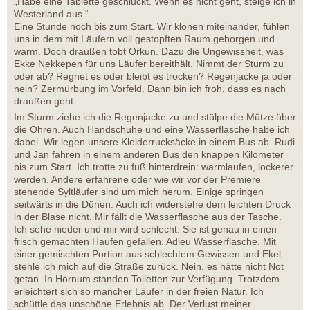
„Habe eine Tablette geschluckt. Wenn es nicht geht, steige ich in
Westerland aus.“
Eine Stunde noch bis zum Start. Wir klönen miteinander, fühlen
uns in dem mit Läufern voll gestopften Raum geborgen und
warm. Doch draußen tobt Orkun. Dazu die Ungewissheit, was
Ekke Nekkepen für uns Läufer bereithält. Nimmt der Sturm zu
oder ab? Regnet es oder bleibt es trocken? Regenjacke ja oder
nein? Zermürbung im Vorfeld. Dann bin ich froh, dass es nach
draußen geht.
Im Sturm ziehe ich die Regenjacke zu und stülpe die Mütze über
die Ohren. Auch Handschuhe und eine Wasserflasche habe ich
dabei. Wir legen unsere Kleiderrucksäcke in einem Bus ab. Rudi
und Jan fahren in einem anderen Bus den knappen Kilometer
bis zum Start. Ich trotte zu fuß hinterdrein: warmlaufen, lockerer
werden. Andere erfahrene oder wie wir vor der Premiere
stehende Syltläufer sind um mich herum. Einige springen
seitwärts in die Dünen. Auch ich widerstehe dem leichten Druck
in der Blase nicht. Mir fällt die Wasserflasche aus der Tasche.
Ich sehe nieder und mir wird schlecht. Sie ist genau in einen
frisch gemachten Haufen gefallen. Adieu Wasserflasche. Mit
einer gemischten Portion aus schlechtem Gewissen und Ekel
stehle ich mich auf die Straße zurück. Nein, es hätte nicht Not
getan. In Hörnum standen Toiletten zur Verfügung. Trotzdem
erleichtert sich so mancher Läufer in der freien Natur. Ich
schüttle das unschöne Erlebnis ab. Der Verlust meiner