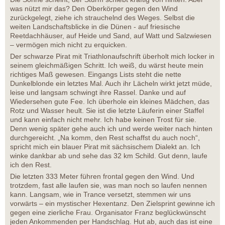
was nützt mir das? Den Oberkörper gegen den Wind
zurückgelegt, ziehe ich strauchelnd des Weges. Selbst die
weiten Landschaftsblicke in die Dünen - auf friesische
Reetdachhäuser, auf Heide und Sand, auf Watt und Salzwiesen
– vermögen mich nicht zu erquicken.
Der schwarze Pirat mit Triathlonaufschrift überholt mich locker in
seinem gleichmäßigen Schritt. Ich weiß, du wärst heute mein
richtiges Maß gewesen. Eingangs Lists steht die nette
Dunkelblonde ein letztes Mal. Auch ihr Lächeln wirkt jetzt müde,
leise und langsam schwingt ihre Rassel. Danke und auf
Wiedersehen gute Fee. Ich überhole ein kleines Mädchen, das
Rotz und Wasser heult. Sie ist die letzte Läuferin einer Staffel
und kann einfach nicht mehr. Ich habe keinen Trost für sie.
Denn wenig später gehe auch ich und werde weiter nach hinten
durchgereicht. „Na komm, den Rest schaffst du auch noch“,
spricht mich ein blauer Pirat mit sächsischem Dialekt an. Ich
winke dankbar ab und sehe das 32 km Schild. Gut denn, laufe
ich den Rest.
Die letzten 333 Meter führen frontal gegen den Wind. Und
trotzdem, fast alle laufen sie, was man noch so laufen nennen
kann. Langsam, wie in Trance versetzt, stemmen wir uns
vorwärts – ein mystischer Hexentanz. Den Zielsprint gewinne ich
gegen eine zierliche Frau. Organisator Franz beglückwünscht
jeden Ankommenden per Handschlag. Hut ab, auch das ist eine