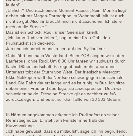
laufen!“
„Ehrlich?“ Und nach einem Moment Pause: „Nein, Monika liegt
neben mir mit Magen-Darmgrippe im Wohnmobil. Mir ist auch
nicht so gut. Also ihr braucht mich nicht abzuholen. Ich stelle
mich an die Strecke.“
Das ist ein Schock. Rudi, unser Seemann kneift.
„Ich kann Rudi verstehen“, sagt meine Frau Gabi den
Frühstückstisch deckend.
Jan und ich bereiten uns irritiert auf den Syltlauf vor.
Gabi fährt uns nach Westerland. Beim ZOB steigen wir in den
Läuferbus, ohne Rudi. Um 8.30 Uhr fahren wir südwärts durch
flache Dünenlandschaft. Es regnet nicht mehr, aber ohne
Unterlass tobt der Sturm von West. Der friesische Meergott
Ekke Nekkepen wirft die Nordsee schwer gegen das schmale
Land. Die Fahrt dauert lange und es ist ruhig im Bus. Ich sitze
neben einer Frau und überlege, sie anzusprechen. Doch wir
schweigen beide. Dieselbe Strecke gilt es nachher zu fuß
zurückzulegen. Und es ist nur die Hälfte von 33 333 Metern.
In Hörnum angekommen erkenne ich Rudi sofort an seiner
Rennsteigmütze. Er steht am Fenster innerhalb der
Kurverwaltung.
„Ich habe gewusst, dass du mitläufst“, sage ich ihn begrüßend.