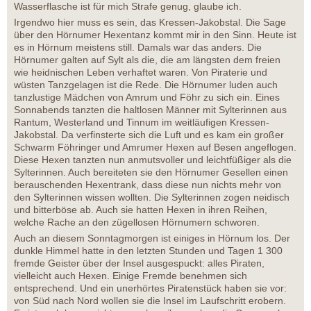
Wasserflasche ist für mich Strafe genug, glaube ich.
Irgendwo hier muss es sein, das Kressen-Jakobstal. Die Sage
über den Hörnumer Hexentanz kommt mir in den Sinn. Heute ist
es in Hörnum meistens still. Damals war das anders. Die
Hörnumer galten auf Sylt als die, die am längsten dem freien
wie heidnischen Leben verhaftet waren. Von Piraterie und
wüsten Tanzgelagen ist die Rede. Die Hörnumer luden auch
tanzlustige Mädchen von Amrum und Föhr zu sich ein. Eines
Sonnabends tanzten die haltlosen Männer mit Sylterinnen aus
Rantum, Westerland und Tinnum im weitläufigen Kressen-
Jakobstal. Da verfinsterte sich die Luft und es kam ein großer
Schwarm Föhringer und Amrumer Hexen auf Besen angeflogen.
Diese Hexen tanzten nun anmutsvoller und leichtfüßiger als die
Sylterinnen. Auch bereiteten sie den Hörnumer Gesellen einen
berauschenden Hexentrank, dass diese nun nichts mehr von
den Sylterinnen wissen wollten. Die Sylterinnen zogen neidisch
und bitterböse ab. Auch sie hatten Hexen in ihren Reihen,
welche Rache an den zügellosen Hörnumern schworen.
Auch an diesem Sonntagmorgen ist einiges in Hörnum los. Der
dunkle Himmel hatte in den letzten Stunden und Tagen 1 300
fremde Geister über der Insel ausgespuckt: alles Piraten,
vielleicht auch Hexen. Einige Fremde benehmen sich
entsprechend. Und ein unerhörtes Piratenstück haben sie vor:
von Süd nach Nord wollen sie die Insel im Laufschritt erobern.