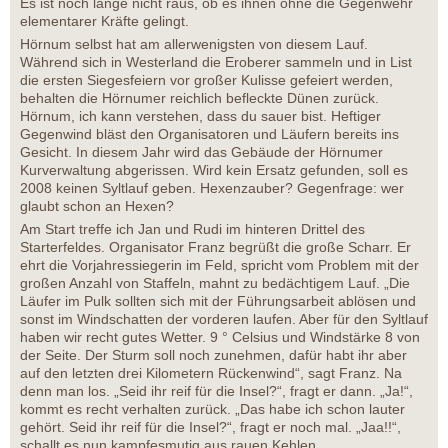
Es ist noch lange nicht raus, ob es ihnen ohne die Gegenwehr
elementarer Kräfte gelingt.
Hörnum selbst hat am allerwenigsten von diesem Lauf.
Während sich in Westerland die Eroberer sammeln und in List
die ersten Siegesfeiern vor großer Kulisse gefeiert werden,
behalten die Hörnumer reichlich befleckte Dünen zurück.
Hörnum, ich kann verstehen, dass du sauer bist. Heftiger
Gegenwind bläst den Organisatoren und Läufern bereits ins
Gesicht. In diesem Jahr wird das Gebäude der Hörnumer
Kurverwaltung abgerissen. Wird kein Ersatz gefunden, soll es
2008 keinen Syltlauf geben. Hexenzauber? Gegenfrage: wer
glaubt schon an Hexen?
Am Start treffe ich Jan und Rudi im hinteren Drittel des
Starterfeldes. Organisator Franz begrüßt die große Scharr. Er
ehrt die Vorjahressiegerin im Feld, spricht vom Problem mit der
großen Anzahl von Staffeln, mahnt zu bedächtigem Lauf. „Die
Läufer im Pulk sollten sich mit der Führungsarbeit ablösen und
sonst im Windschatten der vorderen laufen. Aber für den Syltlauf
haben wir recht gutes Wetter. 9 ° Celsius und Windstärke 8 von
der Seite. Der Sturm soll noch zunehmen, dafür habt ihr aber
auf den letzten drei Kilometern Rückenwind“, sagt Franz. Na
denn man los. „Seid ihr reif für die Insel?“, fragt er dann. „Ja!“,
kommt es recht verhalten zurück. „Das habe ich schon lauter
gehört. Seid ihr reif für die Insel?“, fragt er noch mal. „Jaa!!“,
schallt es nun kampfesmutig aus rauen Kehlen.