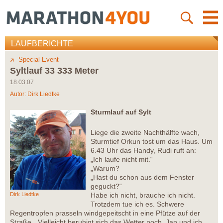
LAUFBERICHTE
Special Event
Syltlauf 33 333 Meter
18.03.07
Autor:
Dirk Liedtke
Sturmlauf auf Sylt
Liege die zweite Nachthälfte wach,
Sturmtief Orkun tost um das Haus. Um
6.43 Uhr das Handy, Rudi ruft an:
„Ich laufe nicht mit.“
„Warum?
„Hast du schon aus dem Fenster
geguckt?“
Dirk Liedtke
Habe ich nicht, brauche ich nicht.
Trotzdem tue ich es. Schwere
Regentropfen prasseln windgepeitscht in eine Pfütze auf der
Straße. „Vielleicht beruhigt sich das Wetter noch. Jan und ich