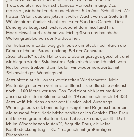
Trotz des Sturmes herrscht famose Partiestimmung. Das
motiviert, wir behalten den ungefähren 5 km/min Schnitt bei. Wir
trotzen Orkun, das uns jetzt mit voller Wucht von der Seite trifft.
Wüstensturm ähnlich sticht uns feiner Sand ins Gesicht. Das
Dünengras beugt sich widerstrebend dem Inselland hin.
Eindrucksvoll und drohend zugleich grüßen uns haushohe
Wellen graublau von der Nordsee her.
Auf hölzernem Lattenweg geht es so ein Stück noch durch die
Dünen dicht am Strand entlang. Bei der Gaststätte
„Seenotstelle“ ist die Hälfte des Eroberungszuges geschafft und
wir biegen wieder Sylteinwärts. Spielerisch lasse ich mich vom
Rückenwind treiben, dann laufen wir wieder nordwärts, mit
Seitenwind gen Wenningstedt.
Jetzt bieten auch Häuser vereinzelten Windschatten. Mein
Piratenbegleiter von vorhin ist entfleucht, die Blondine sehe ich
noch – 100 Meter vor uns. Das Feld zieht sich jetzt merklich
auseinander. Beim Kilometerschild 19 rechne ich: noch 14,333
Jetzt weiß ich, dass es schwer für mich wird. Ausgangs
Wenningstedts setzt ein heftiger Hagel- und Regenschauer ein,
wie tausend feine Nadelstiche schlägt er ins Gesicht. Eine Frau
mit kurzem grau meliertem Haar hat sich zu uns gesellt. „Darf
ich im Windschatten laufen?“, fragt die Frau, die keine
Kopfbedeckung trägt. „Klar“, sage ich mit großmütigem
Piratenherz.