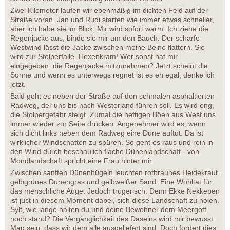
Zwei Kilometer laufen wir ebenmäßig im dichten Feld auf der
Straße voran. Jan und Rudi starten wie immer etwas schneller,
aber ich habe sie im Blick. Mir wird sofort warm. Ich ziehe die
Regenjacke aus, binde sie mir um den Bauch. Der scharfe
Westwind lässt die Jacke zwischen meine Beine flattern. Sie
wird zur Stolperfalle. Hexenkram! Wer sonst hat mir
eingegeben, die Regenjacke mitzunehmen? Jetzt scheint die
Sonne und wenn es unterwegs regnet ist es eh egal, denke ich
jetzt.
Bald geht es neben der Straße auf den schmalen asphaltierten
Radweg, der uns bis nach Westerland führen soll. Es wird eng,
die Stolpergefahr steigt. Zumal die heftigen Böen aus West uns
immer wieder zur Seite drücken. Angenehmer wird es, wenn
sich dicht links neben dem Radweg eine Düne auftut. Da ist
wirklicher Windschatten zu spüren. So geht es raus und rein in
den Wind durch beschaulich flache Dünenlandschaft - von
Mondlandschaft spricht eine Frau hinter mir.
Zwischen sanften Dünenhügeln leuchten rotbraunes Heidekraut,
gelbgrünes Dünengras und gelbweißer Sand. Eine Wohltat für
das menschliche Auge. Jedoch trügerisch. Denn Ekke Nekkepen
ist just in diesem Moment dabei, sich diese Landschaft zu holen.
Sylt, wie lange halten du und deine Bewohner dem Meergott
noch stand? Die Vergänglichkeit des Daseins wird mir bewusst.
Mag sein, dass wir dem alle ausgeliefert sind. Doch fordert dies