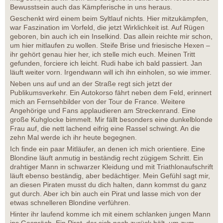
Bewusstsein auch das Kämpferische in uns heraus.
Geschenkt wird einem beim Syltlauf nichts. Hier mitzukämpfen,
war Faszination im Vorfeld, die jetzt Wirklichkeit ist. Auf Rügen
geboren, bin auch ich ein Inselkind. Das allein reichte mir schon,
um hier mitlaufen zu wollen. Steife Brise und friesische Hexen –
ihr gehört genau hier her, ich stelle mich euch. Meinen Tritt
gefunden, forciere ich leicht. Rudi habe ich bald passiert. Jan
läuft weiter vorn. Irgendwann will ich ihn einholen, so wie immer.
Neben uns auf und an der Straße regt sich jetzt der
Publikumsverkehr. Ein Autokorso fährt neben dem Feld, erinnert
mich an Fernsehbilder von der Tour de France. Weitere
Angehörige und Fans applaudieren am Streckenrand. Eine
große Kuhglocke bimmelt. Mir fällt besonders eine dunkelblonde
Frau auf, die nett lachend eifrig eine Rassel schwingt. An die
zehn Mal werde ich ihr heute begegnen.
Ich finde ein paar Mitläufer, an denen ich mich orientiere. Eine
Blondine läuft anmutig in beständig recht zügigem Schritt. Ein
drahtiger Mann in schwarzer Kleidung und mit Triathlonaufschrift
läuft ebenso beständig, aber bedächtiger. Mein Gefühl sagt mir,
an diesen Piraten musst du dich halten, dann kommst du ganz
gut durch. Aber ich bin auch ein Pirat und lasse mich von der
etwas schnelleren Blondine verführen.
Hinter ihr laufend komme ich mit einem schlanken jungen Mann