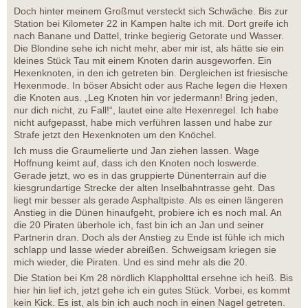
Doch hinter meinem Großmut versteckt sich Schwäche. Bis zur
Station bei Kilometer 22 in Kampen halte ich mit. Dort greife ich
nach Banane und Dattel, trinke begierig Getorate und Wasser.
Die Blondine sehe ich nicht mehr, aber mir ist, als hätte sie ein
kleines Stück Tau mit einem Knoten darin ausgeworfen. Ein
Hexenknoten, in den ich getreten bin. Dergleichen ist friesische
Hexenmode. In böser Absicht oder aus Rache legen die Hexen
die Knoten aus. „Leg Knoten hin vor jedermann! Bring jeden,
nur dich nicht, zu Fall!“, lautet eine alte Hexenregel. Ich habe
nicht aufgepasst, habe mich verführen lassen und habe zur
Strafe jetzt den Hexenknoten um den Knöchel.
Ich muss die Graumelierte und Jan ziehen lassen. Wage
Hoffnung keimt auf, dass ich den Knoten noch loswerde.
Gerade jetzt, wo es in das gruppierte Dünenterrain auf die
kiesgrundartige Strecke der alten Inselbahntrasse geht. Das
liegt mir besser als gerade Asphaltpiste. Als es einen längeren
Anstieg in die Dünen hinaufgeht, probiere ich es noch mal. An
die 20 Piraten überhole ich, fast bin ich an Jan und seiner
Partnerin dran. Doch als der Anstieg zu Ende ist fühle ich mich
schlapp und lasse wieder abreißen. Schweigsam kriegen sie
mich wieder, die Piraten. Und es sind mehr als die 20.
Die Station bei Km 28 nördlich Klappholttal ersehne ich heiß. Bis
hier hin lief ich, jetzt gehe ich ein gutes Stück. Vorbei, es kommt
kein Kick. Es ist, als bin ich auch noch in einen Nagel getreten.