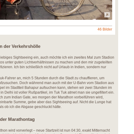
46 Bilder
n der Verkehrshölle
iebiges Sightseeing ein, auch möchte ich ein zweites Mal zum Stadion
os unter guten Lichtverhältnissen zu machen und den mir zugeteilten
zieren. Ich bin schließlich nicht auf Urlaub in Indien, sondern nur
Tuk-Fahrer an, mich 5 Stunden durch die Stadt zu chauffieren, um
s aufzusuchen. Doch während man auch mit der U-Bahn vom Stadion aus
el im Stadtteil Bahapur aufsuchen kann, stehen wir zwei Stunden im
n Delhi ist voller Rußpartikel, im Tuk Tuk atmet man sie ungefiltert ein.
h zum Indian Gate, wo morgen der Marathon vorbeiführen wird,
reinbarte Summe, gebe aber das Sightseeing auf. Nicht die Lunge hat
als ob ich die Abgase geschluckt hätte.
nder Marathontag
on wird vorverlegt – neue Startzeit ist nun 04:30, exakt Mitternacht