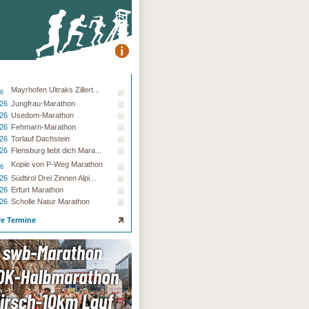
Mayrhofen Ultraks Zillert...
26
.26
Jungfrau-Marathon
.26
Usedom-Marathon
.26
Fehmarn-Marathon
.26
Torlauf Dachstein
.26
Flensburg liebt dich Mara...
Kopie von P-Weg Marathon
26
.26
Südtirol Drei Zinnen Alpi...
.26
Erfurt Marathon
.26
Scholle Natur Marathon
re Termine