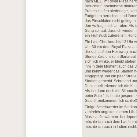
nach MEZ. Im Royal Plaza herrs
Betuchte Einheimische diniere
Probeschlafen niederlege, stö
Fortgehen herrichten und lärmen
das Einschlafen nicht gelingen
den Auftrag, mich anrufen. Als
Gang so laut, dass ich wieder m
ein Frühstück zubereiten. Hund
Ein Late Checkout bis 13 Uhr w
Uhr 30 vor dem Royal Plaza auf
die sich auf den Heimweg mach
Stunde Zeit, um zum Startareal 
sich, ich winke, er bleibt stehe
ihm in dem Moment auch das Dop
und kennt weder das Stadion n
eingeprägt und ein paar Straße
Stadion gemerkt. Schreiend und 
Dunkelheit erkenne ich die Kilo
Als ich dann noch die Silhouet
beim Gate 1 ist heute gesperr
Gate 6 reinkommen. Ich schließe
Einige Scheinwerfer im Stadiona
zahlreich angekommenen Läufer 
Musik aufzuwärmen. Ich deponie
möchte ich nach dem Lauf mit d
möchte ich auch in Indien nicht.