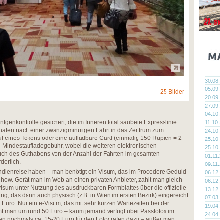
30.08
05.09
25 Bilder
20.09
27.09
04.10
ntgenkontrolle gesichert, die im Inneren total saubere Expresslinie
11.10
ghafen nach einer zwanzigminütigen Fahrt in das Zentrum zum
24.10
uf eines Tokens oder eine aufladbare Card (einmalig 150 Rupien = 2
25.10
 Mindestaufladegebühr, wobei die weiteren elektronischen
25.10
uch des Guthabens von der Anzahl der Fahrten im gesamten
01.11
derlich.
09.11
ndienreise haben – man benötigt ein Visum, das im Procedere Geduld
06.12
how. Gerät man im Web an einen privaten Anbieter, zahlt man gleich
06.12
isum unter Nutzung des ausdruckbaren Formblattes über die offizielle
13.12
ng, das dann auch physisch (z.B. in Wien im ersten Bezirk) eingereicht
07.03
 Euro. Nur ein e-Visum, das mit sehr kurzen Wartezeiten bei der
19.04
mt man um rund 50 Euro – kaum jemand verfügt über Passfotos im
24.04
 nochmals ca. 15-20 Euro für den Fotografen dazu – außer man