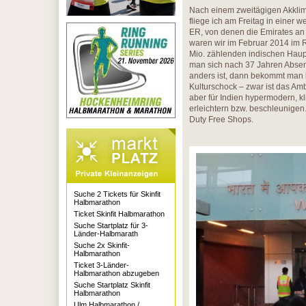
Nach einem zweitägigen Akklima
fliege ich am Freitag in einer 
ER, von denen die Emirates an
waren wir im Februar 2014 im R
Mio. zählenden indischen Haupt
man sich nach 37 Jahren Absenz
anders ist, dann bekommt man be
Kulturschock – zwar ist das Amb
aber für Indien hypermodern, kl
erleichtern bzw. beschleunige
Duty Free Shops.
Suche 2 Tickets für Skinfit
Halbmarathon
Ticket Skinfit Halbmarathon
Suche Startplatz für 3-
Länder-Halbmarath
Suche 2x Skinfit-
Halbmarathon
Ticket 3-Länder-
Halbmarathon abzugeben
Suche Startplatz Skinfit
Halbmarathon
Ulm Halbmarathon /