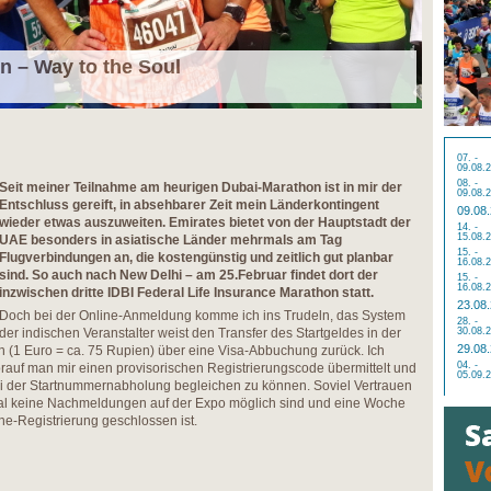
n – Way to the Soul
07. -
09.08.
08. -
Seit meiner Teilnahme am heurigen Dubai-Marathon ist in mir der
09.08.
Entschluss gereift, in absehbarer Zeit mein Länderkontingent
09.08
wieder etwas auszuweiten. Emirates bietet von der Hauptstadt der
14. -
15.08.
UAE besonders in asiatische Länder mehrmals am Tag
15. -
Flugverbindungen an, die kostengünstig und zeitlich gut planbar
16.08.
sind. So auch nach New Delhi – am 25.Februar findet dort der
15. -
16.08.
inzwischen dritte IDBI Federal Life Insurance Marathon statt.
23.08
Doch bei der Online-Anmeldung komme ich ins Trudeln, das System
28. -
der indischen Veranstalter weist den Transfer des Startgeldes in der
30.08.
29.08
 (1 Euro = ca. 75 Rupien) über eine Visa-Abbuchung zurück. Ich
04. -
auf man mir einen provisorischen Registrierungscode übermittelt und
05.09.
ei der Startnummernabholung begleichen zu können. Soviel Vertrauen
al keine Nachmeldungen auf der Expo möglich sind und eine Woche
e-Registrierung geschlossen ist.