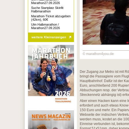
Marathon27.09.2026
Suche Startplatz Skinfit
Halbmarathon
Marathon-Ticket abzugeben
(42km), 60€
Ulm Halbmarathon /
Marathon27.09.2026
© marathon4you.de
Der Zugang zur Metro ist mit Rö
bringt die Passagiere vom Flu
Hauptbahnhof. Dafür ist der Ka
Euro, anschließend 200 Rupien
Abbuchungen resp. der Verbra
Streckennetz abhängig ist) erfor
Aber einen Hacken kann eine I
erfordert und auch etwas Know-
150 Euro und mehr. Ein Papierv
Webseite der indischen Vertretu
werden muss, kostet an die 100
Einreise verbunden ist, bekom
Format 51x51mm, daher kommen