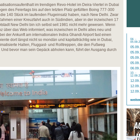
tisationsaufenthalt im trendigen Revo-Hotel im Deira-Viertel in Dubai
wegen des Feiertags bis auf den letzten Platz gefüllten Boing 777-300
 die 140 Stück im laufenden Flugeinsatz haben, nach New Delhi. Zwar
ahmen einer Kreuzfahrt auch in Südindien, aber in der inzwischen 17
stadt New Delhi bin ich selbst seit 1981 nicht mehr gewesen. Wenn
 über das Web informiert, was inzwischen in Delhi alles neu und
i der Ankunft am internationalen Indira Ghandi Airport fast einen
iente dort längst nicht so mondän und kapitalträchtig wie in Dubai,
04. -
05.09.
imatisierte Hallen, Fluggast- und Rolltreppen, die den Fußweg
05.09
n. Und bevor man sein Gepäck abholen kann, führt der Ausgang durch
05.09
05.09
05.09
06.09
10. -
12.09.
12.09
12.09
12.09
weite