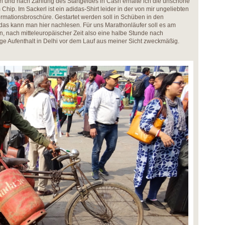
n und nach Zahlung des Startgeldes in Cash erhalte ich die unschöne
hip. Im Sackerl ist ein adidas-Shirt leider in der von mir ungeliebten
rmationsbroschüre. Gestartet werden soll in Schüben in den
das kann man hier nachlesen. Für uns Marathonläufer soll es am
, nach mitteleuropäischer Zeit also eine halbe Stunde nach
age Aufenthalt in Delhi vor dem Lauf aus meiner Sicht zweckmäßig.