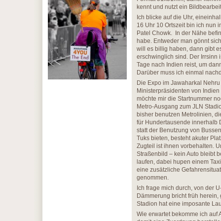
kennt und nutzt ein Bildbearbei
Ich blicke auf die Uhr, eineinh
16 Uhr 10 Ortszeit bin ich nun 
Patel Chowk. In der Nähe befin
habe. Entweder man gönnt sich 
will es billig haben, dann gibt
erschwinglich sind. Der Irrsinn 
Tage nach Indien reist, um dann
Darüber muss ich einmal nachd
Die Expo im Jawaharkal Nehru
Ministerpräsidenten von Indien b
möchte mir die Startnummer no
Metro-Ausgang zum JLN Stadion.
bisher benutzen Metrolinien, d
für Hundertausende innerhalb 
statt der Benutzung von Bussen
Tuks bieten, besteht akuter Pl
Zugteil ist ihnen vorbehalten.
Straßenbild – kein Auto bleibt 
laufen, dabei hupen einem Taxis
eine zusätzliche Gefahrensituat
genommen.
Ich frage mich durch, von der 
Dämmerung bricht früh herein,
Stadion hat eine imposante Lau
Wie erwartet bekomme ich auf 