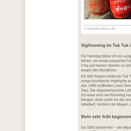
© marathon4you.de
Sightseeing im Tuk Tuk i
Für Samstag plane ich ein ausg
fahren, um einige passende Fot
Chip auf meinen Namen zu verifi
wegen des Marathons.
Für 600 Rupien bietet ein Tuk 
einige touristische Highlight
den 1986 eröffneten Lotus-Temp
Stau. Die abgasverseuchte Luft i
Ich lasse mich am Rückweg noc
bringen, dann zahle ich die ve
rebelliert, sondern der Magen, 
Mein sehr früh beginne
Ein SMS kommt rein – der Marath