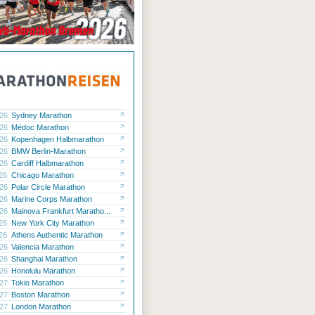
.26
Sydney Marathon
.26
Médoc Marathon
.26
Kopenhagen Halbmarathon
.26
BMW Berlin-Marathon
.26
Cardiff Halbmarathon
.26
Chicago Marathon
.26
Polar Circle Marathon
.26
Marine Corps Marathon
.26
Mainova Frankfurt Maratho...
.26
New York City Marathon
.26
Athens Authentic Marathon
.26
Valencia Marathon
.26
Shanghai Marathon
.26
Honolulu Marathon
.27
Tokio Marathon
.27
Boston Marathon
.27
London Marathon