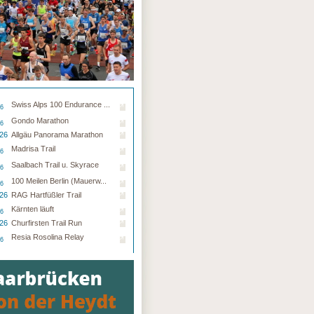
Swiss Alps 100 Endurance ...
26
Gondo Marathon
26
.26
Allgäu Panorama Marathon
Madrisa Trail
26
Saalbach Trail u. Skyrace
26
100 Meilen Berlin (Mauerw...
26
.26
RAG Hartfüßler Trail
Kärnten läuft
26
.26
Churfirsten Trail Run
Resia Rosolina Relay
26