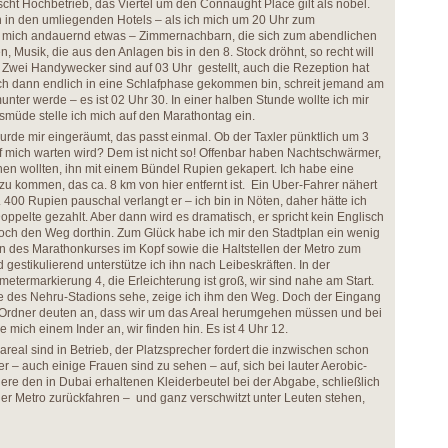
cht Hochbetrieb, das Viertel um den Connaught Place gilt als nobel.
n in den umliegenden Hotels – als ich mich um 20 Uhr zum
rt mich andauernd etwas – Zimmernachbarn, die sich zum abendlichen
, Musik, die aus den Anlagen bis in den 8. Stock dröhnt, so recht will
. Zwei Handywecker sind auf 03 Uhr gestellt, auch die Rezeption hat
 ich dann endlich in eine Schlafphase gekommen bin, schreit jemand am
unter werde – es ist 02 Uhr 30. In einer halben Stunde wollte ich mir
smüde stelle ich mich auf den Marathontag ein.
urde mir eingeräumt, das passt einmal. Ob der Taxler pünktlich um 3
 mich warten wird? Dem ist nicht so! Offenbar haben Nachtschwärmer,
en wollten, ihn mit einem Bündel Rupien gekapert. Ich habe eine
zu kommen, das ca. 8 km von hier entfernt ist. Ein Uber-Fahrer nähert
n. 400 Rupien pauschal verlangt er – ich bin in Nöten, daher hätte ich
pelte gezahlt. Aber dann wird es dramatisch, er spricht kein Englisch
och den Weg dorthin. Zum Glück habe ich mir den Stadtplan ein wenig
n des Marathonkurses im Kopf sowie die Haltstellen der Metro zum
gestikulierend unterstütze ich ihn nach Leibeskräften. In der
metermarkierung 4, die Erleichterung ist groß, wir sind nahe am Start.
te des Nehru-Stadions sehe, zeige ich ihm den Weg. Doch der Eingang
t, Ordner deuten an, dass wir um das Areal herumgehen müssen und bei
 mich einem Inder an, wir finden hin. Es ist 4 Uhr 12.
real sind in Betrieb, der Platzsprecher fordert die inzwischen schon
– auch einige Frauen sind zu sehen – auf, sich bei lauter Aerobic-
re den in Dubai erhaltenen Kleiderbeutel bei der Abgabe, schließlich
er Metro zurückfahren – und ganz verschwitzt unter Leuten stehen,