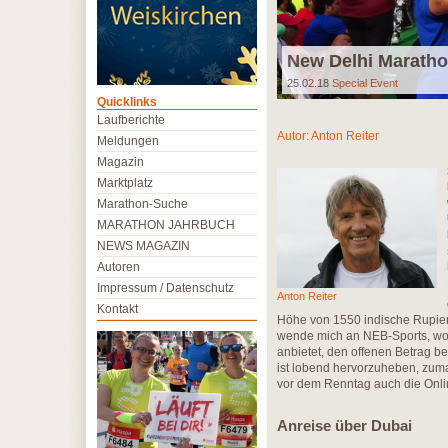
New Delhi Maratho
25.02.18
Special Event
Quicklinks
Laufberichte
Autor:
Anton Reiter
Meldungen
Magazin
Marktplatz
Marathon-Suche
MARATHON JAHRBUCH
NEWS MAGAZIN
Autoren
Impressum / Datenschutz
Anton Reiter
Kontakt
Höhe von 1550 indische Rupien
wende mich an NEB-Sports, wor
anbietet, den offenen Betrag b
ist lobend hervorzuheben, zum
vor dem Renntag auch die Onlin
Anreise über Dubai