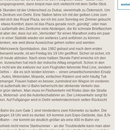
tungsprogramm, dann knipst man sich vielleicht mit dem Selfie-Stick.
weite
alb Stunden ist der Unterschied zu Dubai, viereinhalb zu Österreich. Um
im Zentrum von Delhi. Eine Station fahre ich mit der gelben Linie zum
det sich das Royal Plaza, wo ich bis zum Sonntag ein Zimmer gebucht
etwas Komfort, dann ist das Plaza gerade noch „günstig“, oder man
 es außerhalb des Zentrums viele Absteigen, die für schmale Brieftaschen
ist aber der, dass nur ein „Verrückter“ für einen Marathon extra ein paar
 in einer Statistik wieder ein weiteres Land anführen zu können.
enken, wie weit diese Auswüchse gehen sollen und werden.
 Mehrzweck-Sportstadion, das 1982 gebaut und nach dem ersten
enannt wurde, ist am Freitag bis 19 Uhr geöffnet. Sicher ist sicher, ich
ch heute abholen. Nach einer halben Stunde Fahrt erreiche ich den
 Inzwischen hat mich der indische Alltag eingeholt. Schon in den
ie nicht wie die exklusiv nur zum Flughafen fahrende Red Line, sondern
Delhis – die es sich leisten können – einen umweltschonenden Ersatz
, Autos, Motorräder, Mopeds, einfachen Rädern und sehr häufig Tuk
atzmangel. Frauen haben es besser, zumindest ein Wagon im vorderen
 Und außerhalb der U-Bahn beherrscht der stinkende Verkehr das
bei grün stehen. Man muss im Fließverkehr mit Risiko über die Straße
, Motorrad- und die Autorikschafahrer an. Der Linksverkehr sorgt für
ion. Auf Fußgänger wird in Delhi verkehrstechnisch selten Rücksicht
U-Bahn bis zum Gate 1 sind mindestens zwei Kilometer zu laufen. Die
 gegen 18 Uhr wird es dunkel. Ich komme zum Expo-Gelände, das JLN-
fbahn – mir kommt sie deutlich größer als eine 400 m-Bahn vor.
Anhieb nicht meine Startnummer – an der Troublestelle kann man aber