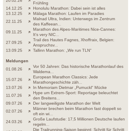
20.02.26
Frühling
14.12.25
Honolulu Marathon: Dabei sein ist alles
13.12.25
Málaga Marathon: Laufen im Paradies
Malnad Ultra, Indien: Unterwegs im Zentrum
22.11.25
des Kaffeean...
Marathon des Alpes-Maritimes Nice-Cannes:
09.11.25
It‘s very NIC...
Trail des Hautes Fagnes, Xhoffraix, Belgien:
27.09.25
Anspruchsv...
13.09.25
Tallinn Marathon: „We run TLN“
Meldungen
Vor 50 Jahren: Das historische Marathonlauf des
01.08.26
Waldema...
European Marathon Classics: Jede
15.07.26
Marathongeschichte zäh...
13.07.26
In Memoriam Dietmar „Pumuckl“ Mücke
Hype um Extrem-Sport: Reportage beleuchtet
11.07.26
den Breitens...
09.07.26
Der langweiligste Marathon der Welt
Männer brechen beim Marathon fast doppelt so
02.07.26
oft ein wi...
Große Laufstudie: 17,5 Millionen Deutsche laufen
24.03.26
regelm...
Die Trailrunning-Saison beginnt: Schritt für Schritt