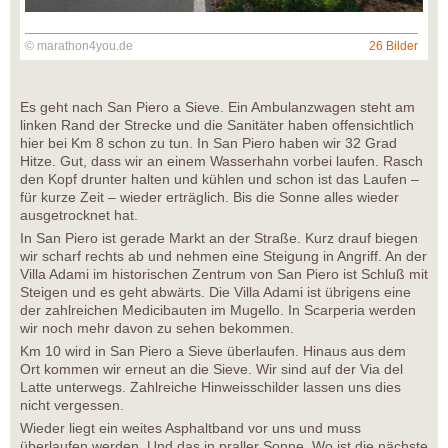
© marathon4you.de
26 Bilder
Es geht nach San Piero a Sieve. Ein Ambulanzwagen steht am
linken Rand der Strecke und die Sanitäter haben offensichtlich
hier bei Km 8 schon zu tun. In San Piero haben wir 32 Grad
Hitze. Gut, dass wir an einem Wasserhahn vorbei laufen. Rasch
den Kopf drunter halten und kühlen und schon ist das Laufen –
für kurze Zeit – wieder erträglich. Bis die Sonne alles wieder
ausgetrocknet hat.
In San Piero ist gerade Markt an der Straße. Kurz drauf biegen
wir scharf rechts ab und nehmen eine Steigung in Angriff. An der
Villa Adami im historischen Zentrum von San Piero ist Schluß mit
Steigen und es geht abwärts. Die Villa Adami ist übrigens eine
der zahlreichen Medicibauten im Mugello. In Scarperia werden
wir noch mehr davon zu sehen bekommen.
Km 10 wird in San Piero a Sieve überlaufen. Hinaus aus dem
Ort kommen wir erneut an die Sieve. Wir sind auf der Via del
Latte unterwegs. Zahlreiche Hinweisschilder lassen uns dies
nicht vergessen.
Wieder liegt ein weites Asphaltband vor uns und muss
überlaufen werden. Und das in praller Sonne. Wo ist die nächste