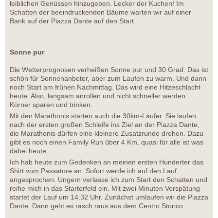
leiblichen Genüssen hinzugeben. Lecker der Kuchen! Im
Schatten der beeindruckenden Bäume warten wir auf einer
Bank auf der Piazza Dante auf den Start.
Sonne pur
Die Wetterprognosen verheißen Sonne pur und 30 Grad. Das ist
schön für Sonnenanbeter, aber zum Laufen zu warm. Und dann
noch Start am frühen Nachmittag. Das wird eine Hitzeschlacht
heute. Also, langsam anrollen und nicht schneller werden.
Körner sparen und trinken.
Mit den Marathonis starten auch die 30km-Läufer. Sie laufen
nach der ersten großen Schleife ins Ziel an der Piazza Dante,
die Marathonis dürfen eine kleinere Zusatzrunde drehen. Dazu
gibt es noch einen Family Run über 4 Km, quasi für alle ist was
dabei heute.
Ich hab heute zum Gedenken an meinen ersten Hunderter das
Shirt vom Passatore an. Sofort werde ich auf den Lauf
angesprochen. Ungern verlasse ich zum Start den Schatten und
reihe mich in das Starterfeld ein. Mit zwei Minuten Verspätung
startet der Lauf um 14.32 Uhr. Zunächst umlaufen wir die Piazza
Dante. Dann geht es rasch raus aus dem Centro Storico.