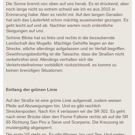
Die Sonne brennt von oben auf uns herab. Es ist drückend, aber
noch lange nicht so extrem schwül wie ich es aus 2015 in
Erinnerung habe. Aber es reicht mir. Auf den langen Geraden
hat sich das Läuferfeld schon mächtig auseinander gezogen. Es
geht leicht auf und ab. Nachher warten noch ordentliche
Steigungen auf uns.
Schöne Blicke hat es links und rechts in die bezaubernde
Landschaft des Mugello. Mächtige Gehöfte liegen an der
Strecke, etliche allerdings aufgelassen und im Verfall begriffen.
Gewöhnungsbedürftig ist die Tatsache, dass die Straßen nicht
verkehrsfrei sind. Allerdings verhalten sich die
Verkehrsteilnehmer vorbildlich rücksichtsvoll, es kommt zu
keinen brenzligen Situationen.
Entlang der grünen Linie
Auf der Straße ist eine grüne Linie aufgemalt, zudem weisen
Pfeile auf Abzweigungen hin. Und es gibt reichlich
Streckenposten. Nach Km 4 verlassen wir die SR 302. Es geht
nach einer Brücke über den Fiume Faltone rechts ab auf die SR
65 Richtung San Piro a Sieve und Scarperia. Die Kreuzung ist
mustergültig abgesperrt.
Die erste VS steht an. Es gibt Wasser, Iso und Tee. Und weiter