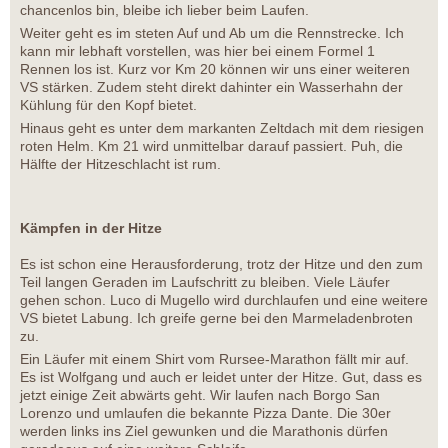
chancenlos bin, bleibe ich lieber beim Laufen.
Weiter geht es im steten Auf und Ab um die Rennstrecke. Ich
kann mir lebhaft vorstellen, was hier bei einem Formel 1
Rennen los ist. Kurz vor Km 20 können wir uns einer weiteren
VS stärken. Zudem steht direkt dahinter ein Wasserhahn der
Kühlung für den Kopf bietet.
Hinaus geht es unter dem markanten Zeltdach mit dem riesigen
roten Helm. Km 21 wird unmittelbar darauf passiert. Puh, die
Hälfte der Hitzeschlacht ist rum.
Kämpfen in der Hitze
Es ist schon eine Herausforderung, trotz der Hitze und den zum
Teil langen Geraden im Laufschritt zu bleiben. Viele Läufer
gehen schon. Luco di Mugello wird durchlaufen und eine weitere
VS bietet Labung. Ich greife gerne bei den Marmeladenbroten
zu.
Ein Läufer mit einem Shirt vom Rursee-Marathon fällt mir auf.
Es ist Wolfgang und auch er leidet unter der Hitze. Gut, dass es
jetzt einige Zeit abwärts geht. Wir laufen nach Borgo San
Lorenzo und umlaufen die bekannte Pizza Dante. Die 30er
werden links ins Ziel gewunken und die Marathonis dürfen