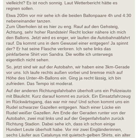
vielleicht? Es ist noch sonnig. Laut Wetterbericht hätte es
regnen sollen.
Etwa 200m vor mir sehe ich die beiden Ballonpaare 4h und 4:30
nebeneinander tanzen.
Zum Überholen ist es hier zu eng. Rauf auf den Gehsteig,
Achtung, sehr hoher Randstein! Recht locker nähere ich mich
den Ballons. Jetzt wird es enger, wir laufen die Autobahnabfahrt
rauf. Da kommt uns in dem Gewusel einer entgegen! Ja spinnt
der? Er hat seine Flasche verloren. Ich sehe links das
pinkfarbene Shirt von Sandra. Die wollte ich unterwegs
eigentlich nicht sehen.
So, jetzt sind wir auf der Autobahn, wir haben eine 3km-Gerade
vor uns. Ich laufe rechts außen vorbei und bremse mich auf
Höhe des Unter-4h-Ballons ein. Ging ja recht lässig, ich bin
zufrieden. Das Tempo ist moderat.
Auf der anderen Richtungsfahrbahn überholt uns ein Polizeiauto
mit Blaulicht. Kurz darauf kommt es zurück. Ein Einsatzfahrzeug
im Rückwärtsgang, das war mir neu! Und schon kommt uns ein
Rudel schwarzer Gazellen entgegen. Nach einer Lücke ein
Rudel weißer Gazellen. Am Ende der Geraden runter von der
Autobahn, zwei mal links und auf der Gegenfahrbahn zurück
Richtung Stadion. Dabei sehe ich, dass ich schon einige
Hundert Leute überholt habe. Vor mir zwei Engländerinnen,
sechs Läufer aus Catalunya mit quietsch-gelben Shirts, ein alter