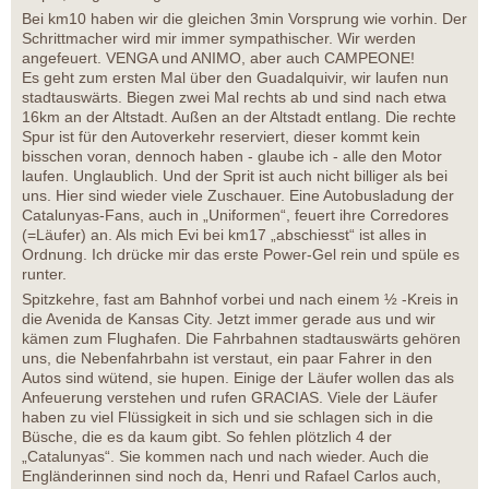
Bei km10 haben wir die gleichen 3min Vorsprung wie vorhin. Der
Schrittmacher wird mir immer sympathischer. Wir werden
angefeuert. VENGA und ANIMO, aber auch CAMPEONE!
Es geht zum ersten Mal über den Guadalquivir, wir laufen nun
stadtauswärts. Biegen zwei Mal rechts ab und sind nach etwa
16km an der Altstadt. Außen an der Altstadt entlang. Die rechte
Spur ist für den Autoverkehr reserviert, dieser kommt kein
bisschen voran, dennoch haben - glaube ich - alle den Motor
laufen. Unglaublich. Und der Sprit ist auch nicht billiger als bei
uns. Hier sind wieder viele Zuschauer. Eine Autobusladung der
Catalunyas-Fans, auch in „Uniformen“, feuert ihre Corredores
(=Läufer) an. Als mich Evi bei km17 „abschiesst“ ist alles in
Ordnung. Ich drücke mir das erste Power-Gel rein und spüle es
runter.
Spitzkehre, fast am Bahnhof vorbei und nach einem ½ -Kreis in
die Avenida de Kansas City. Jetzt immer gerade aus und wir
kämen zum Flughafen. Die Fahrbahnen stadtauswärts gehören
uns, die Nebenfahrbahn ist verstaut, ein paar Fahrer in den
Autos sind wütend, sie hupen. Einige der Läufer wollen das als
Anfeuerung verstehen und rufen GRACIAS. Viele der Läufer
haben zu viel Flüssigkeit in sich und sie schlagen sich in die
Büsche, die es da kaum gibt. So fehlen plötzlich 4 der
„Catalunyas“. Sie kommen nach und nach wieder. Auch die
Engländerinnen sind noch da, Henri und Rafael Carlos auch,