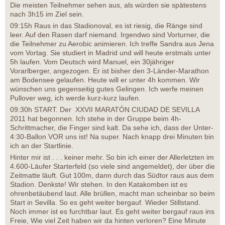
Die meisten Teilnehmer sehen aus, als würden sie spätestens
nach 3h15 im Ziel sein.
09:15h Raus in das Stadionoval, es ist riesig, die Ränge sind
leer. Auf den Rasen darf niemand. Irgendwo sind Vorturner, die
die Teilnehmer zu Aerobic animieren. Ich treffe Sandra aus Jena
vom Vortag. Sie studiert in Madrid und will heute erstmals unter
5h laufen. Vom Deutsch wird Manuel, ein 30jähriger
Vorarlberger, angezogen. Er ist bisher den 3-Länder-Marathon
am Bodensee gelaufen. Heute will er unter 4h kommen. Wir
wünschen uns gegenseitig gutes Gelingen. Ich werfe meinen
Pullover weg, ich werde kurz-kurz laufen.
09:30h START. Der XXVII MARATÓN CIUDAD DE SEVILLA
2011 hat begonnen. Ich stehe in der Gruppe beim 4h-
Schrittmacher, die Finger sind kalt. Da sehe ich, dass der Unter-
4:30-Ballon VOR uns ist! Na super. Nach knapp drei Minuten bin
ich an der Startlinie.
Hinter mir ist . . . keiner mehr. So bin ich einer der Allerletzten im
4.600-Läufer Starterfeld (so viele sind angemeldet), der über die
Zeitmatte läuft. Gut 100m, dann durch das Südtor raus aus dem
Stadion. Denkste! Wir stehen. In den Katakomben ist es
ohrenbetäubend laut. Alle brüllen, macht man scheinbar so beim
Start in Sevilla. So es geht weiter bergauf. Wieder Stillstand.
Noch immer ist es furchtbar laut. Es geht weiter bergauf raus ins
Freie, Wie viel Zeit haben wir da hinten verloren? Eine Minute