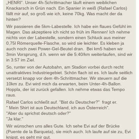
„HENRI“. Unser 4h-Schrittmacher läuft einem weiblichen
Knackarsch in Grün nach. Ein Spanier in weiß (Rafael Carlos)
fällt mir auf, so groß wie ich, keine 70kg. Was macht der da
hinten?
Wir passieren die 5km-Labestelle. Ich habe ein flaues Gefühl im
Magen. Das akzeptiere ich nicht so früh im Rennen! Ich nehme
nichts von der Labestelle, sondern einen Schluck aus meiner
0,75l Römerquelle-Flasche, so wird sie leichter. Es kleben ja
auch noch zwei Power-Gel-Beutel dran. Bei km5 haben wir
3min Vorsprung, d.h. wenn wir die 5:40/km weiterlaufen, sind wir
in 3:57 im Ziel.
So, runter von der Autobahn, am Stadion vorbei durch recht
unattraktives Industriegebiet. Schön flach ist es. Ich laufe seitlich
versetzt knapp vor dem 4h-Schrittmacher. Wir steuern auf die
10km zu. Evi wird mich da erwarten, beim Unter-4h-Ballon.
Hoppla, der ist zurück gefallen. Ich nehme etwas das Tempo
raus.
Rafael Carlos schließt auf. "Bist du Deutscher?" fragt er.
" Mein Shirt ist aus Deutschland, ich aus Österreich".
"Aber du sprichst deutsch oder?"
"Ja klar."
Wir wünschen uns alles Gute. Ich sehe Evi auf der Brücke
(Puente de la Barqueta), sie mich auch. Ich laufe auf sie zu, Evi
knipst, es geht mir gut.