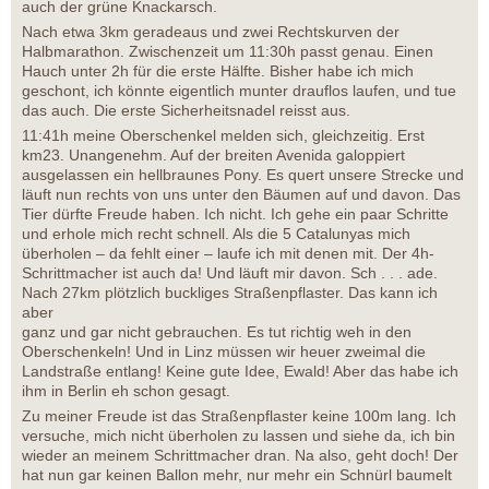
auch der grüne Knackarsch.
Nach etwa 3km geradeaus und zwei Rechtskurven der
Halbmarathon. Zwischenzeit um 11:30h passt genau. Einen
Hauch unter 2h für die erste Hälfte. Bisher habe ich mich
geschont, ich könnte eigentlich munter drauflos laufen, und tue
das auch. Die erste Sicherheitsnadel reisst aus.
11:41h meine Oberschenkel melden sich, gleichzeitig. Erst
km23. Unangenehm. Auf der breiten Avenida galoppiert
ausgelassen ein hellbraunes Pony. Es quert unsere Strecke und
läuft nun rechts von uns unter den Bäumen auf und davon. Das
Tier dürfte Freude haben. Ich nicht. Ich gehe ein paar Schritte
und erhole mich recht schnell. Als die 5 Catalunyas mich
überholen – da fehlt einer – laufe ich mit denen mit. Der 4h-
Schrittmacher ist auch da! Und läuft mir davon. Sch . . . ade.
Nach 27km plötzlich buckliges Straßenpflaster. Das kann ich
aber
ganz und gar nicht gebrauchen. Es tut richtig weh in den
Oberschenkeln! Und in Linz müssen wir heuer zweimal die
Landstraße entlang! Keine gute Idee, Ewald! Aber das habe ich
ihm in Berlin eh schon gesagt.
Zu meiner Freude ist das Straßenpflaster keine 100m lang. Ich
versuche, mich nicht überholen zu lassen und siehe da, ich bin
wieder an meinem Schrittmacher dran. Na also, geht doch! Der
hat nun gar keinen Ballon mehr, nur mehr ein Schnürl baumelt