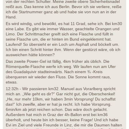
von der rechten Schulter. Meine zweite obere Sicherheitsnadel
reißt aus. Das kenne ich aus Berlin. Bevor ich sie verliere, reiße
ich die Startnummer ganz ab und habe sie von nun an in der
Hand.
Es wird windig, und bewölkt, es hat 11 Grad, sehe ich. Bei km30
eine Labe. Es gibt wie immer Wasser, geachtelte Orangen und
Limo. Der Schrittmacher greift sich eine Flasche und füllt in
seine Flasche um, die er hinten im Bund eingeklemmt hat.
Laufend! So übersieht er ein Loch um Asphalt und böckelt um.
Ich bin einen Schritt hinter ihm. Wenn der gestürzt wäre, ob ich
ausweichen hätte können?
Das zweite Power-Gel ist fällig, 4km früher als üblich. Die
Römerquelle-Flasche werfe ich weg. Wir laufen nun am Ufer
des Guadalquivir stadteinwärts. Nach einem ¾ -Kreis
überqueren wir wieder den Fluss. Die Sonne kommt raus,
etwas.
12:32h - Wir passieren km32. Manuel aus Vorarlberg spricht
mich an. „Wie geht es dir?“ Gar nicht gut, die Oberschenkel!
„He, nur mehr 10km, wir haben 3min Vorsprung! Du schaffst
das!“ Ich zweifle, aber er hat ja recht. Ich habe Vorsprung.
6min/km ab jetzt reichen schon. Das wäre doch gelacht.
Außerdem hat mich in Graz der 4h-Ballon erst bei km36
überholt, und heute bin ich besser, keine Frage! Und ich habe
Evi im Ziel und viele Freunde in Linz, die mir die Daumen halten