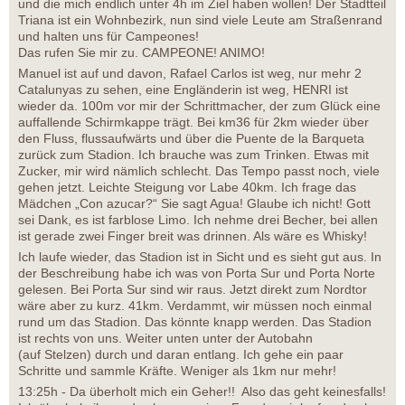
und die mich endlich unter 4h im Ziel haben wollen! Der Stadtteil
Triana ist ein Wohnbezirk, nun sind viele Leute am Straßenrand
und halten uns für Campeones!
Das rufen Sie mir zu. CAMPEONE! ANIMO!
Manuel ist auf und davon, Rafael Carlos ist weg, nur mehr 2
Catalunyas zu sehen, eine Engländerin ist weg, HENRI ist
wieder da. 100m vor mir der Schrittmacher, der zum Glück eine
auffallende Schirmkappe trägt. Bei km36 für 2km wieder über
den Fluss, flussaufwärts und über die Puente de la Barqueta
zurück zum Stadion. Ich brauche was zum Trinken. Etwas mit
Zucker, mir wird nämlich schlecht. Das Tempo passt noch, viele
gehen jetzt. Leichte Steigung vor Labe 40km. Ich frage das
Mädchen „Con azucar?“ Sie sagt Agua! Glaube ich nicht! Gott
sei Dank, es ist farblose Limo. Ich nehme drei Becher, bei allen
ist gerade zwei Finger breit was drinnen. Als wäre es Whisky!
Ich laufe wieder, das Stadion ist in Sicht und es sieht gut aus. In
der Beschreibung habe ich was von Porta Sur und Porta Norte
gelesen. Bei Porta Sur sind wir raus. Jetzt direkt zum Nordtor
wäre aber zu kurz. 41km. Verdammt, wir müssen noch einmal
rund um das Stadion. Das könnte knapp werden. Das Stadion
ist rechts von uns. Weiter unten unter der Autobahn
(auf Stelzen) durch und daran entlang. Ich gehe ein paar
Schritte und sammle Kräfte. Weniger als 1km nur mehr!
13:25h - Da überholt mich ein Geher!! Also das geht keinesfalls!