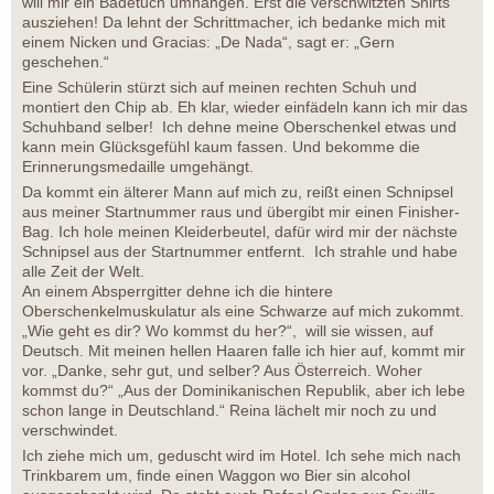
will mir ein Badetuch umhängen. Erst die verschwitzten Shirts
ausziehen! Da lehnt der Schrittmacher, ich bedanke mich mit
einem Nicken und Gracias: „De Nada“, sagt er: „Gern
geschehen.“
Eine Schülerin stürzt sich auf meinen rechten Schuh und
montiert den Chip ab. Eh klar, wieder einfädeln kann ich mir das
Schuhband selber! Ich dehne meine Oberschenkel etwas und
kann mein Glücksgefühl kaum fassen. Und bekomme die
Erinnerungsmedaille umgehängt.
Da kommt ein älterer Mann auf mich zu, reißt einen Schnipsel
aus meiner Startnummer raus und übergibt mir einen Finisher-
Bag. Ich hole meinen Kleiderbeutel, dafür wird mir der nächste
Schnipsel aus der Startnummer entfernt. Ich strahle und habe
alle Zeit der Welt.
An einem Absperrgitter dehne ich die hintere
Oberschenkelmuskulatur als eine Schwarze auf mich zukommt.
„Wie geht es dir? Wo kommst du her?“, will sie wissen, auf
Deutsch. Mit meinen hellen Haaren falle ich hier auf, kommt mir
vor. „Danke, sehr gut, und selber? Aus Österreich. Woher
kommst du?“ „Aus der Dominikanischen Republik, aber ich lebe
schon lange in Deutschland.“ Reina lächelt mir noch zu und
verschwindet.
Ich ziehe mich um, geduscht wird im Hotel. Ich sehe mich nach
Trinkbarem um, finde einen Waggon wo Bier sin alcohol