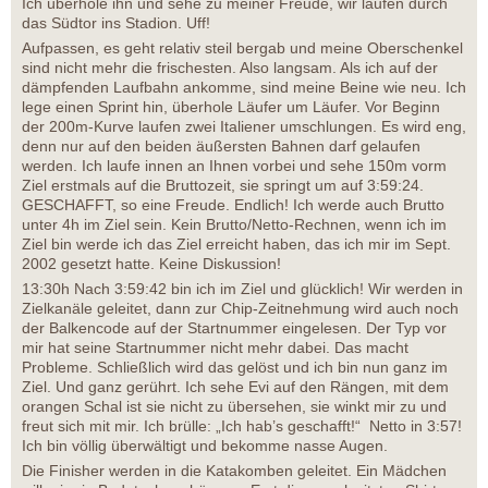
Ich überhole ihn und sehe zu meiner Freude, wir laufen durch
das Südtor ins Stadion. Uff!
Aufpassen, es geht relativ steil bergab und meine Oberschenkel
sind nicht mehr die frischesten. Also langsam. Als ich auf der
dämpfenden Laufbahn ankomme, sind meine Beine wie neu. Ich
lege einen Sprint hin, überhole Läufer um Läufer. Vor Beginn
der 200m-Kurve laufen zwei Italiener umschlungen. Es wird eng,
denn nur auf den beiden äußersten Bahnen darf gelaufen
werden. Ich laufe innen an Ihnen vorbei und sehe 150m vorm
Ziel erstmals auf die Bruttozeit, sie springt um auf 3:59:24.
GESCHAFFT, so eine Freude. Endlich! Ich werde auch Brutto
unter 4h im Ziel sein. Kein Brutto/Netto-Rechnen, wenn ich im
Ziel bin werde ich das Ziel erreicht haben, das ich mir im Sept.
2002 gesetzt hatte. Keine Diskussion!
13:30h Nach 3:59:42 bin ich im Ziel und glücklich! Wir werden in
Zielkanäle geleitet, dann zur Chip-Zeitnehmung wird auch noch
der Balkencode auf der Startnummer eingelesen. Der Typ vor
mir hat seine Startnummer nicht mehr dabei. Das macht
Probleme. Schließlich wird das gelöst und ich bin nun ganz im
Ziel. Und ganz gerührt. Ich sehe Evi auf den Rängen, mit dem
orangen Schal ist sie nicht zu übersehen, sie winkt mir zu und
freut sich mit mir. Ich brülle: „Ich hab’s geschafft!“ Netto in 3:57!
Ich bin völlig überwältigt und bekomme nasse Augen.
Die Finisher werden in die Katakomben geleitet. Ein Mädchen