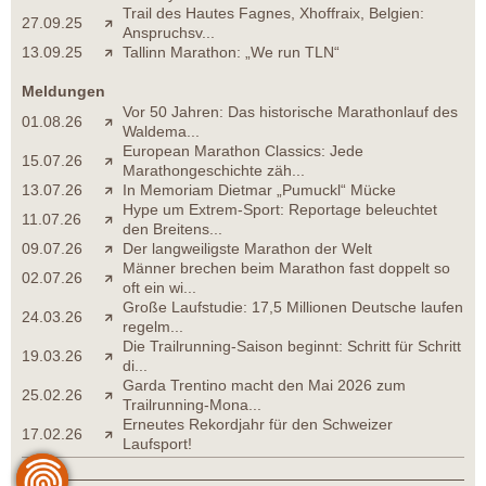
Trail des Hautes Fagnes, Xhoffraix, Belgien:
27.09.25
Anspruchsv...
13.09.25
Tallinn Marathon: „We run TLN“
Meldungen
Vor 50 Jahren: Das historische Marathonlauf des
01.08.26
Waldema...
European Marathon Classics: Jede
15.07.26
Marathongeschichte zäh...
13.07.26
In Memoriam Dietmar „Pumuckl“ Mücke
Hype um Extrem-Sport: Reportage beleuchtet
11.07.26
den Breitens...
09.07.26
Der langweiligste Marathon der Welt
Männer brechen beim Marathon fast doppelt so
02.07.26
oft ein wi...
Große Laufstudie: 17,5 Millionen Deutsche laufen
24.03.26
regelm...
Die Trailrunning-Saison beginnt: Schritt für Schritt
19.03.26
di...
Garda Trentino macht den Mai 2026 zum
25.02.26
Trailrunning-Mona...
Erneutes Rekordjahr für den Schweizer
17.02.26
Laufsport!