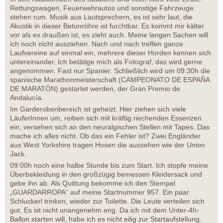
Rettungswagen, Feuerwehrautos und sonstige Fahrzeuge
stehen rum. Musik aus Lautsprechern, es ist sehr laut, die
Akustik in dieser Betonröhre ist furchtbar. Es kommt mir kälter
vor als es draußen ist, es zieht auch. Meine langen Sachen will
ich noch nicht ausziehen. Nach und nach treffen ganze
Laufvereine auf einmal ein, mehrere dieser Horden kennen sich
untereinander. Ich betätige mich als Fotograf, das wird gerne
angenommen. Fast nur Spanier. Schließlich wird um 09:30h die
spanische Marathonmeisterschaft (CAMPEONATO DE ESPAÑA
DE MARATÓN) gestartet werden, der Gran Premio de
Andalucía.
Im Garderobenbereich ist geheizt. Hier ziehen sich viele
LäuferInnen um, reiben sich mit kräftig riechenden Essenzen
ein, versehen sich an den neuralgischen Stellen mit Tapes. Das
mache ich alles nicht. Ob das ein Fehler ist? Zwei Engländer
aus West Yorkshire tragen Hosen die aussehen wie der Union
Jack.
09:00h noch eine halbe Stunde bis zum Start. Ich stopfe meine
Überbekleidung in den großzügig bemessen Kleidersack und
gebe ihn ab. Als Quittung bekomme ich den Stempel
„GUARDARROPA“ auf meine Startnummer 957. Ein paar
Schluckerl trinken, wieder zur Toilette. Die Leute verteilen sich
gut. Es ist nicht unangenehm eng. Da ich mit dem Unter-4h-
Ballon starten will, habe ich es nicht eilig zur Startaufstellung.