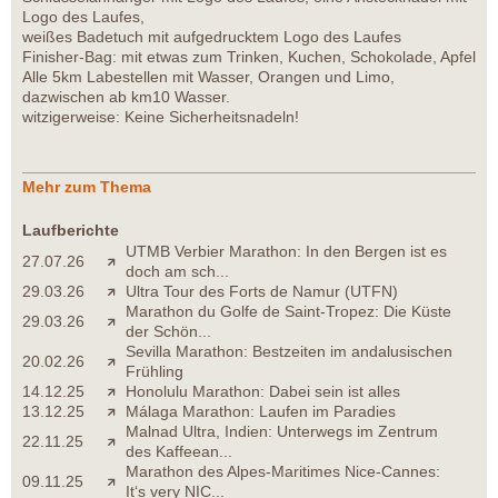
Logo des Laufes,
weißes Badetuch mit aufgedrucktem Logo des Laufes
Finisher-Bag: mit etwas zum Trinken, Kuchen, Schokolade, Apfel
Alle 5km Labestellen mit Wasser, Orangen und Limo,
dazwischen ab km10 Wasser.
witzigerweise: Keine Sicherheitsnadeln!
Mehr zum Thema
Laufberichte
UTMB Verbier Marathon: In den Bergen ist es
27.07.26
doch am sch...
29.03.26
Ultra Tour des Forts de Namur (UTFN)
Marathon du Golfe de Saint-Tropez: Die Küste
29.03.26
der Schön...
Sevilla Marathon: Bestzeiten im andalusischen
20.02.26
Frühling
14.12.25
Honolulu Marathon: Dabei sein ist alles
13.12.25
Málaga Marathon: Laufen im Paradies
Malnad Ultra, Indien: Unterwegs im Zentrum
22.11.25
des Kaffeean...
Marathon des Alpes-Maritimes Nice-Cannes:
09.11.25
It‘s very NIC...