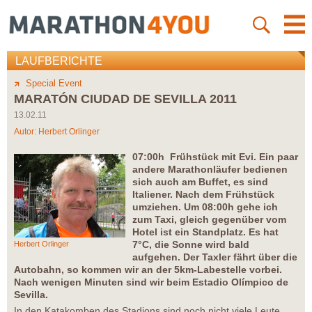
LAUFBERICHTE
Special Event
MARATÓN CIUDAD DE SEVILLA 2011
13.02.11
Autor:
Herbert Orlinger
07:00h Frühstück mit Evi. Ein paar
andere Marathonläufer bedienen
sich auch am Buffet, es sind
Italiener. Nach dem Frühstück
umziehen. Um 08:00h gehe ich
zum Taxi, gleich gegenüber vom
Hotel ist ein Standplatz. Es hat
7°C, die Sonne wird bald
Herbert Orlinger
aufgehen. Der Taxler fährt über die
Autobahn, so kommen wir an der 5km-Labestelle vorbei.
Nach wenigen Minuten sind wir beim Estadio Olímpico de
Sevilla.
In den Katakomben des Stadions sind noch nicht viele Leute.