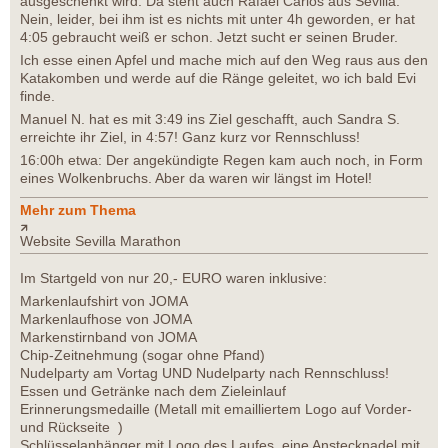
ausgeschenkt wird. Da steht auch Rafael Carlos aus Sevilla.
Nein, leider, bei ihm ist es nichts mit unter 4h geworden, er hat
4:05 gebraucht weiß er schon. Jetzt sucht er seinen Bruder.
Ich esse einen Apfel und mache mich auf den Weg raus aus den
Katakomben und werde auf die Ränge geleitet, wo ich bald Evi
finde.
Manuel N. hat es mit 3:49 ins Ziel geschafft, auch Sandra S.
erreichte ihr Ziel, in 4:57! Ganz kurz vor Rennschluss!
16:00h etwa: Der angekündigte Regen kam auch noch, in Form
eines Wolkenbruchs. Aber da waren wir längst im Hotel!
Mehr zum Thema
Website Sevilla Marathon
Im Startgeld von nur 20,- EURO waren inklusive:
Markenlaufshirt von JOMA
Markenlaufhose von JOMA
Markenstirnband von JOMA
Chip-Zeitnehmung (sogar ohne Pfand)
Nudelparty am Vortag UND Nudelparty nach Rennschluss!
Essen und Getränke nach dem Zieleinlauf
Erinnerungsmedaille (Metall mit emailliertem Logo auf Vorder-
und Rückseite )
Schlüsselanhänger mit Logo des Laufes, eine Anstecknadel mit