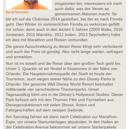
eingetreten bin, interessiere ich mich
auch dafür, was der Verein an
Bernd Neumann
gemeinsamen Aktionen macht. So
bin ich auf die Clubreise 2014 gestoßen, bei der es nach Florida
geht. Den Winter im sommerlichen Florida zu verkürzen gefällt
mir schon, denn auch in den letzten 5 Jahren (2009 Malta, 2010
Jordanien, 2011 Marokko, 2012 Indien, 2013 Seychellen) habe
ich dies mit Marathon und Reisen verbunden.
Die ganze Ausschreibung zu dieser Reise klingt sehr verlockend
und auch der Preis ist günstig. Also nicht lange warten, anfragen
und anmelden.
Nun ist es soweit und die Reise über den großen Tech geht los.
Unser 1. Quartier ist ein Hostel in Kissimmee in der Nähe von
Orlando. Die Haupteinnahmequelle der Stadt ist heute der
Tourismus, auch wegen seiner Nähe zu den Disney-Parks in
Orlando. Der gesamte Walt Disney World Resort beinhaltet
mittlerweile vier verschiedene Themenparks. Unser
Tagesausflug führt uns in die Disney’s Hollywood Studios. Dieser
Park befasst sich mit den Themen Film und Fernsehen aus
Disneyproduktionen mit vielen Shows, Action und
Fahrgeschäften auf dem riesigen Gelände.
Am Samstag fahren wir dann nach Celebration zur Marathon-
Expo, um unsere Startunterlagen abzuholen. In den Hallen an
der Celebration Avenue bekommen wir unsere Starterpakete