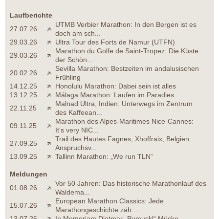
Laufberichte
UTMB Verbier Marathon: In den Bergen ist es
27.07.26
doch am sch...
29.03.26
Ultra Tour des Forts de Namur (UTFN)
Marathon du Golfe de Saint-Tropez: Die Küste
29.03.26
der Schön...
Sevilla Marathon: Bestzeiten im andalusischen
20.02.26
Frühling
14.12.25
Honolulu Marathon: Dabei sein ist alles
13.12.25
Málaga Marathon: Laufen im Paradies
Malnad Ultra, Indien: Unterwegs im Zentrum
22.11.25
des Kaffeean...
Marathon des Alpes-Maritimes Nice-Cannes:
09.11.25
It‘s very NIC...
Trail des Hautes Fagnes, Xhoffraix, Belgien:
27.09.25
Anspruchsv...
13.09.25
Tallinn Marathon: „We run TLN“
Meldungen
Vor 50 Jahren: Das historische Marathonlauf des
01.08.26
Waldema...
European Marathon Classics: Jede
15.07.26
Marathongeschichte zäh...
13.07.26
In Memoriam Dietmar „Pumuckl“ Mücke