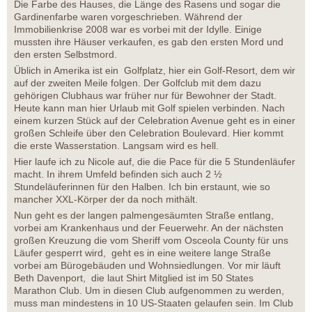
Die Farbe des Hauses, die Länge des Rasens und sogar die
Gardinenfarbe waren vorgeschrieben. Während der
Immobilienkrise 2008 war es vorbei mit der Idylle. Einige
mussten ihre Häuser verkaufen, es gab den ersten Mord und
den ersten Selbstmord.
Üblich in Amerika ist ein Golfplatz, hier ein Golf-Resort, dem wir
auf der zweiten Meile folgen. Der Golfclub mit dem dazu
gehörigen Clubhaus war früher nur für Bewohner der Stadt.
Heute kann man hier Urlaub mit Golf spielen verbinden. Nach
einem kurzen Stück auf der Celebration Avenue geht es in einer
großen Schleife über den Celebration Boulevard. Hier kommt
die erste Wasserstation. Langsam wird es hell.
Hier laufe ich zu Nicole auf, die die Pace für die 5 Stundenläufer
macht. In ihrem Umfeld befinden sich auch 2 ½
Stundeläuferinnen für den Halben. Ich bin erstaunt, wie so
mancher XXL-Körper der da noch mithält.
Nun geht es der langen palmengesäumten Straße entlang,
vorbei am Krankenhaus und der Feuerwehr. An der nächsten
großen Kreuzung die vom Sheriff vom Osceola County für uns
Läufer gesperrt wird, geht es in eine weitere lange Straße
vorbei am Bürogebäuden und Wohnsiedlungen. Vor mir läuft
Beth Davenport, die laut Shirt Mitglied ist im 50 States
Marathon Club. Um in diesen Club aufgenommen zu werden,
muss man mindestens in 10 US-Staaten gelaufen sein. Im Club