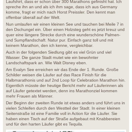
Laufshirt, dass er schon über 300 Marathons gefinisht hat. Ich
spreche ihn an und als ich ihm sage, dass ich aus Germany
komme, fragt er mich nach Horst Preissler. Den kennt man
offenbar überall auf der Welt.
Nun umlaufen wir einen kleinen See und tauchen bei Meile 7 in
den Dschungel ein. Über einen Holzsteg geht es jetzt kreuz und
quer eine längere Strecke durch eine wunderschöne Palmen-
und Sumpflandschaft. Natur pur. Einfach ganz toll und mit
keinem Marathon, den ich kenne, vergleichbar.
Auch in der folgenden Siedlung gibt es viel Grün und viel
Wasser. Die ganze Stadt mutet wie ein bewohnter
Landschaftspark an. Wie Walt Disney eben.
Am Evalyn See erreichen wir das Ende der 1. Runde. Große
Schilder weisen die Läufer auf das Race Finish für die
Halbmarathonis und auf 2nd Loop für Celebration Marathon hin.
Eigentlich müsste der heutige Bericht mehr auf Läuferinnen als
auf Läufer getextet werden, denn ins Marathonziel kommen
mehr Frauen als Männer.
Der Beginn der zweiten Runde ist etwas anders und führt uns in
vielen Schleifen durch den Westteil der Stadt. In einer kleinen
Seitenstraße ist eine Familie voll in Action für die Läufer. Sie
haben einen Tisch auf der Straße aufgebaut mit Knabbereien
und für den harten Läufer gibt es Tequila.