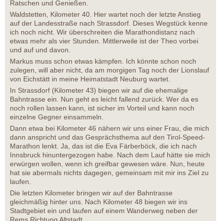
Ratschen und Genießen.
Waldstetten, Kilometer 40. Hier wartet noch der letzte Anstieg
auf der Landesstraße nach Strassdorf. Dieses Wegstück kenne
ich noch nicht. Wir überschreiten die Marathondistanz nach
etwas mehr als vier Stunden. Mittlerweile ist der Theo vorbei
und auf und davon.
Markus muss schon etwas kämpfen. Ich könnte schon noch
zulegen, will aber nicht, da am morgigen Tag noch der Lionslauf
von Eichstätt in meine Heimatstadt Neuburg wartet.
In Strassdorf (Kilometer 43) biegen wir auf die ehemalige
Bahntrasse ein. Nun geht es leicht fallend zurück. Wer da es
noch rollen lassen kann, ist sicher im Vorteil und kann noch
einzelne Gegner einsammeln.
Dann etwa bei Kilometer 46 nähern wir uns einer Frau, die mich
dann anspricht und das Gesprächsthema auf den Tirol-Speed-
Marathon lenkt. Ja, das ist die Eva Färberböck, die ich nach
Innsbruck hinuntergezogen habe. Nach dem Lauf hätte sie mich
erwürgen wollen, wenn ich greifbar gewesen wäre. Nun, heute
hat sie abermals nichts dagegen, gemeinsam mit mir ins Ziel zu
laufen.
Die letzten Kilometer bringen wir auf der Bahntrasse
gleichmäßig hinter uns. Nach Kilometer 48 biegen wir ins
Stadtgebiet ein und laufen auf einem Wanderweg neben der
Rems Richtung Altstadt.