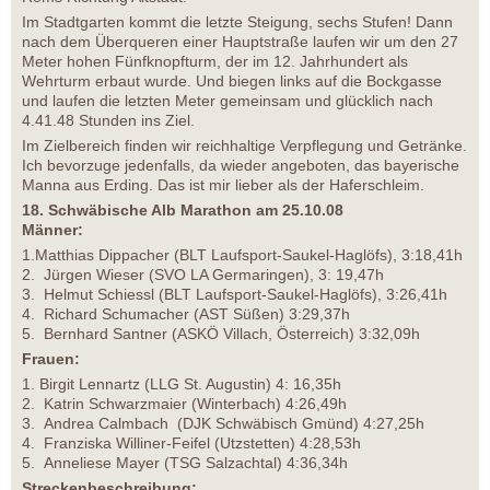
Im Stadtgarten kommt die letzte Steigung, sechs Stufen! Dann
nach dem Überqueren einer Hauptstraße laufen wir um den 27
Meter hohen Fünfknopfturm, der im 12. Jahrhundert als
Wehrturm erbaut wurde. Und biegen links auf die Bockgasse
und laufen die letzten Meter gemeinsam und glücklich nach
4.41.48 Stunden ins Ziel.
Im Zielbereich finden wir reichhaltige Verpflegung und Getränke.
Ich bevorzuge jedenfalls, da wieder angeboten, das bayerische
Manna aus Erding. Das ist mir lieber als der Haferschleim.
18. Schwäbische Alb Marathon am 25.10.08
Männer:
1.Matthias Dippacher (BLT Laufsport-Saukel-Haglöfs), 3:18,41h
2. Jürgen Wieser (SVO LA Germaringen), 3: 19,47h
3. Helmut Schiessl (BLT Laufsport-Saukel-Haglöfs), 3:26,41h
4. Richard Schumacher (AST Süßen) 3:29,37h
5. Bernhard Santner (ASKÖ Villach, Österreich) 3:32,09h
Frauen:
1. Birgit Lennartz (LLG St. Augustin) 4: 16,35h
2. Katrin Schwarzmaier (Winterbach) 4:26,49h
3. Andrea Calmbach (DJK Schwäbisch Gmünd) 4:27,25h
4. Franziska Williner-Feifel (Utzstetten) 4:28,53h
5. Anneliese Mayer (TSG Salzachtal) 4:36,34h
Streckenbeschreibung: