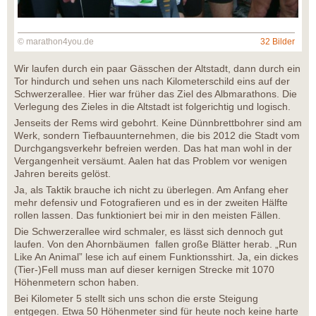
© marathon4you.de
32 Bilder
Wir laufen durch ein paar Gässchen der Altstadt, dann durch ein
Tor hindurch und sehen uns nach Kilometerschild eins auf der
Schwerzerallee. Hier war früher das Ziel des Albmarathons. Die
Verlegung des Zieles in die Altstadt ist folgerichtig und logisch.
Jenseits der Rems wird gebohrt. Keine Dünnbrettbohrer sind am
Werk, sondern Tiefbauunternehmen, die bis 2012 die Stadt vom
Durchgangsverkehr befreien werden. Das hat man wohl in der
Vergangenheit versäumt. Aalen hat das Problem vor wenigen
Jahren bereits gelöst.
Ja, als Taktik brauche ich nicht zu überlegen. Am Anfang eher
mehr defensiv und Fotografieren und es in der zweiten Hälfte
rollen lassen. Das funktioniert bei mir in den meisten Fällen.
Die Schwerzerallee wird schmaler, es lässt sich dennoch gut
laufen. Von den Ahornbäumen fallen große Blätter herab. „Run
Like An Animal” lese ich auf einem Funktionsshirt. Ja, ein dickes
(Tier-)Fell muss man auf dieser kernigen Strecke mit 1070
Höhenmetern schon haben.
Bei Kilometer 5 stellt sich uns schon die erste Steigung
entgegen. Etwa 50 Höhenmeter sind für heute noch keine harte