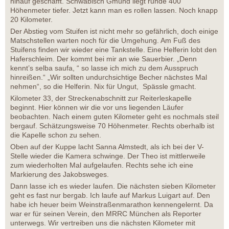
hinauf geschafft. Schwäbisch Gmünd liegt runde 400
Höhenmeter tiefer. Jetzt kann man es rollen lassen. Noch knapp
20 Kilometer.
Der Abstieg vom Stuifen ist nicht mehr so gefährlich, doch einige
Matschstellen warten noch für die Umgehung. Am Fuß des
Stuifens finden wir wieder eine Tankstelle. Eine Helferin lobt den
Haferschleim. Der kommt bei mir an wie Sauerbier. „Denn
kennt’s selba saufa, “ so lasse ich mich zu dem Ausspruch
hinreißen.“ „Wir sollten undurchsichtige Becher nächstes Mal
nehmen“, so die Helferin. Nix für Ungut, Spässle gmacht.
Kilometer 33, der Streckenabschnitt zur Reiterleskapelle
beginnt. Hier können wir die vor uns liegenden Läufer
beobachten. Nach einem guten Kilometer geht es nochmals steil
bergauf. Schätzungsweise 70 Höhenmeter. Rechts oberhalb ist
die Kapelle schon zu sehen.
Oben auf der Kuppe lacht Sanna Almstedt, als ich bei der V-
Stelle wieder die Kamera schwinge. Der Theo ist mittlerweile
zum wiederholten Mal aufgelaufen. Rechts sehe ich eine
Markierung des Jakobsweges.
Dann lasse ich es wieder laufen. Die nächsten sieben Kilometer
geht es fast nur bergab. Ich laufe auf Markus Luigart auf. Den
habe ich heuer beim Weinstraßenmarathon kennengelernt. Da
war er für seinen Verein, den MRRC München als Reporter
unterwegs. Wir vertreiben uns die nächsten Kilometer mit