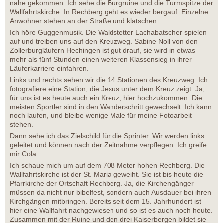
nahe gekommen. Ich sehe die Burgruine und die Turmspitze der
Wallfahrtskirche. In Rechberg geht es wieder bergauf. Einzelne
Anwohner stehen an der Straße und klatschen.
Ich höre Guggenmusik. Die Waldstetter Lachabatscher spielen
auf und treiben uns auf den Kreuzweg. Sabine Noll von den
Zollerburgläufern Hechingen ist gut drauf, sie wird in etwas
mehr als fünf Stunden einen weiteren Klassensieg in ihrer
Läuferkarriere einfahren.
Links und rechts sehen wir die 14 Stationen des Kreuzweg. Ich
fotografiere eine Station, die Jesus unter dem Kreuz zeigt. Ja,
für uns ist es heute auch ein Kreuz, hier hochzukommen. Die
meisten Sportler sind in den Wanderschritt gewechselt. Ich kann
noch laufen, und bleibe wenige Male für meine Fotoarbeit
stehen.
Dann sehe ich das Zielschild für die Sprinter. Wir werden links
geleitet und können nach der Zeitnahme verpflegen. Ich greife
mir Cola.
Ich schaue mich um auf dem 708 Meter hohen Rechberg. Die
Wallfahrtskirche ist der St. Maria geweiht. Sie ist bis heute die
Pfarrkirche der Ortschaft Rechberg. Ja, die Kirchengänger
müssen da nicht nur bibelfest, sondern auch Ausdauer bei ihren
Kirchgängen mitbringen. Bereits seit dem 15. Jahrhundert ist
hier eine Wallfahrt nachgewiesen und so ist es auch noch heute.
Zusammen mit der Ruine und den drei Kaiserbergen bildet sie