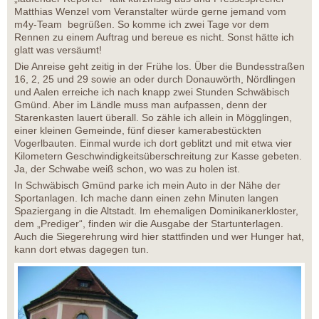
Matthias Wenzel vom Veranstalter würde gerne jemand vom
m4y-Team begrüßen. So komme ich zwei Tage vor dem
Rennen zu einem Auftrag und bereue es nicht. Sonst hätte ich
glatt was versäumt!
Die Anreise geht zeitig in der Frühe los. Über die Bundesstraßen
16, 2, 25 und 29 sowie an oder durch Donauwörth, Nördlingen
und Aalen erreiche ich nach knapp zwei Stunden Schwäbisch
Gmünd. Aber im Ländle muss man aufpassen, denn der
Starenkasten lauert überall. So zähle ich allein in Mögglingen,
einer kleinen Gemeinde, fünf dieser kamerabestückten
Vogerlbauten. Einmal wurde ich dort geblitzt und mit etwa vier
Kilometern Geschwindigkeitsüberschreitung zur Kasse gebeten.
Ja, der Schwabe weiß schon, wo was zu holen ist.
In Schwäbisch Gmünd parke ich mein Auto in der Nähe der
Sportanlagen. Ich mache dann einen zehn Minuten langen
Spaziergang in die Altstadt. Im ehemaligen Dominikanerkloster,
dem „Prediger“, finden wir die Ausgabe der Startunterlagen.
Auch die Siegerehrung wird hier stattfinden und wer Hunger hat,
kann dort etwas dagegen tun.