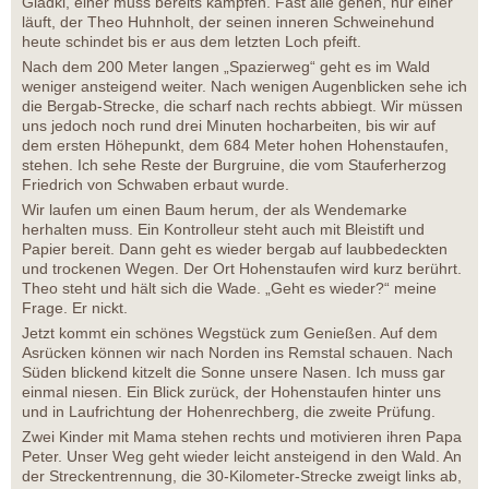
Gladki, einer muss bereits kämpfen. Fast alle gehen, nur einer
läuft, der Theo Huhnholt, der seinen inneren Schweinehund
heute schindet bis er aus dem letzten Loch pfeift.
Nach dem 200 Meter langen „Spazierweg“ geht es im Wald
weniger ansteigend weiter. Nach wenigen Augenblicken sehe ich
die Bergab-Strecke, die scharf nach rechts abbiegt. Wir müssen
uns jedoch noch rund drei Minuten hocharbeiten, bis wir auf
dem ersten Höhepunkt, dem 684 Meter hohen Hohenstaufen,
stehen. Ich sehe Reste der Burgruine, die vom Stauferherzog
Friedrich von Schwaben erbaut wurde.
Wir laufen um einen Baum herum, der als Wendemarke
herhalten muss. Ein Kontrolleur steht auch mit Bleistift und
Papier bereit. Dann geht es wieder bergab auf laubbedeckten
und trockenen Wegen. Der Ort Hohenstaufen wird kurz berührt.
Theo steht und hält sich die Wade. „Geht es wieder?“ meine
Frage. Er nickt.
Jetzt kommt ein schönes Wegstück zum Genießen. Auf dem
Asrücken können wir nach Norden ins Remstal schauen. Nach
Süden blickend kitzelt die Sonne unsere Nasen. Ich muss gar
einmal niesen. Ein Blick zurück, der Hohenstaufen hinter uns
und in Laufrichtung der Hohenrechberg, die zweite Prüfung.
Zwei Kinder mit Mama stehen rechts und motivieren ihren Papa
Peter. Unser Weg geht wieder leicht ansteigend in den Wald. An
der Streckentrennung, die 30-Kilometer-Strecke zweigt links ab,