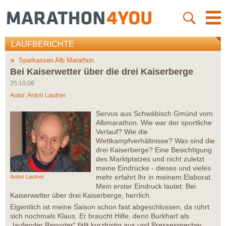
LAUFBERICHTE
Sparkassen Alb Marathon
Bei Kaiserwetter über die drei Kaiserberge
25.10.08
Autor:
Anton Lautner
Servus aus Schwäbisch Gmünd vom
Albmarathon. Wie war der sportliche
Verlauf? Wie die
Wettkampfverhältnisse? Was sind die
drei Kaiserberge? Eine Besichtigung
des Marktplatzes und nicht zuletzt
meine Eindrücke - dieses und vieles
mehr erfahrt Ihr in meinem Elaborat.
Anton Lautner
Mein erster Eindruck lautet: Bei
Kaiserwetter über drei Kaiserberge, herrlich.
Eigentlich ist meine Saison schon fast abgeschlossen, da rührt
sich nochmals Klaus. Er braucht Hilfe, denn Burkhart als
„laufender Reporter“ fällt kurzfristig aus und Pressesprecher