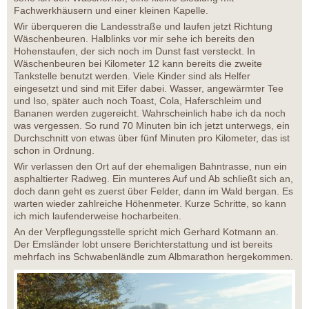
Fachwerkhäusern und einer kleinen Kapelle.
Wir überqueren die Landesstraße und laufen jetzt Richtung
Wäschenbeuren. Halblinks vor mir sehe ich bereits den
Hohenstaufen, der sich noch im Dunst fast versteckt. In
Wäschenbeuren bei Kilometer 12 kann bereits die zweite
Tankstelle benutzt werden. Viele Kinder sind als Helfer
eingesetzt und sind mit Eifer dabei. Wasser, angewärmter Tee
und Iso, später auch noch Toast, Cola, Haferschleim und
Bananen werden zugereicht. Wahrscheinlich habe ich da noch
was vergessen. So rund 70 Minuten bin ich jetzt unterwegs, ein
Durchschnitt von etwas über fünf Minuten pro Kilometer, das ist
schon in Ordnung.
Wir verlassen den Ort auf der ehemaligen Bahntrasse, nun ein
asphaltierter Radweg. Ein munteres Auf und Ab schließt sich an,
doch dann geht es zuerst über Felder, dann im Wald bergan. Es
warten wieder zahlreiche Höhenmeter. Kurze Schritte, so kann
ich mich laufenderweise hocharbeiten.
An der Verpflegungsstelle spricht mich Gerhard Kotmann an.
Der Emsländer lobt unsere Berichterstattung und ist bereits
mehrfach ins Schwabenländle zum Albmarathon hergekommen.