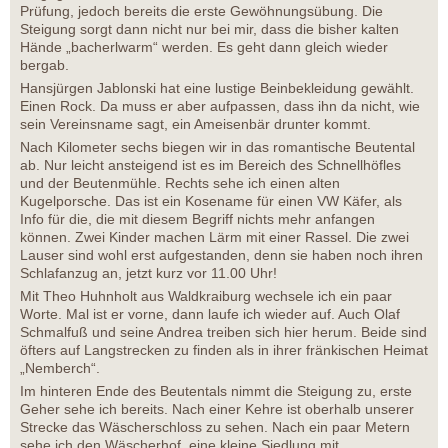
Prüfung, jedoch bereits die erste Gewöhnungsübung. Die
Steigung sorgt dann nicht nur bei mir, dass die bisher kalten
Hände „bacherlwarm“ werden. Es geht dann gleich wieder
bergab.
Hansjürgen Jablonski hat eine lustige Beinbekleidung gewählt.
Einen Rock. Da muss er aber aufpassen, dass ihn da nicht, wie
sein Vereinsname sagt, ein Ameisenbär drunter kommt.
Nach Kilometer sechs biegen wir in das romantische Beutental
ab. Nur leicht ansteigend ist es im Bereich des Schnellhöfles
und der Beutenmühle. Rechts sehe ich einen alten
Kugelporsche. Das ist ein Kosename für einen VW Käfer, als
Info für die, die mit diesem Begriff nichts mehr anfangen
können. Zwei Kinder machen Lärm mit einer Rassel. Die zwei
Lauser sind wohl erst aufgestanden, denn sie haben noch ihren
Schlafanzug an, jetzt kurz vor 11.00 Uhr!
Mit Theo Huhnholt aus Waldkraiburg wechsele ich ein paar
Worte. Mal ist er vorne, dann laufe ich wieder auf. Auch Olaf
Schmalfuß und seine Andrea treiben sich hier herum. Beide sind
öfters auf Langstrecken zu finden als in ihrer fränkischen Heimat
„Nemberch“.
Im hinteren Ende des Beutentals nimmt die Steigung zu, erste
Geher sehe ich bereits. Nach einer Kehre ist oberhalb unserer
Strecke das Wäscherschloss zu sehen. Nach ein paar Metern
sehe ich den Wäscherhof, eine kleine Siedlung mit