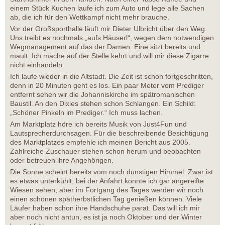
einem Stück Kuchen laufe ich zum Auto und lege alle Sachen
ab, die ich für den Wettkampf nicht mehr brauche.
Vor der Großsporthalle läuft mir Dieter Ulbricht über den Weg.
Uns treibt es nochmals „aufs Häuserl“, wegen dem notwendigen
Wegmanagement auf das der Damen. Eine sitzt bereits und
mault. Ich mache auf der Stelle kehrt und will mir diese Zigarre
nicht einhandeln.
Ich laufe wieder in die Altstadt. Die Zeit ist schon fortgeschritten,
denn in 20 Minuten geht es los. Ein paar Meter vom Prediger
entfernt sehen wir die Johanniskirche im spätromanischen
Baustil. An den Dixies stehen schon Schlangen. Ein Schild:
„Schöner Pinkeln im Prediger.“ Ich muss lachen.
Am Marktplatz höre ich bereits Musik von Just4Fun und
Lautsprecherdurchsagen. Für die beschreibende Besichtigung
des Marktplatzes empfehle ich meinen Bericht aus 2005.
Zahlreiche Zuschauer stehen schon herum und beobachten
oder betreuen ihre Angehörigen.
Die Sonne scheint bereits vom noch dunstigen Himmel. Zwar ist
es etwas unterkühlt, bei der Anfahrt konnte ich gar angereifte
Wiesen sehen, aber im Fortgang des Tages werden wir noch
einen schönen spätherbstlichen Tag genießen können. Viele
Läufer haben schon ihre Handschuhe parat. Das will ich mir
aber noch nicht antun, es ist ja noch Oktober und der Winter