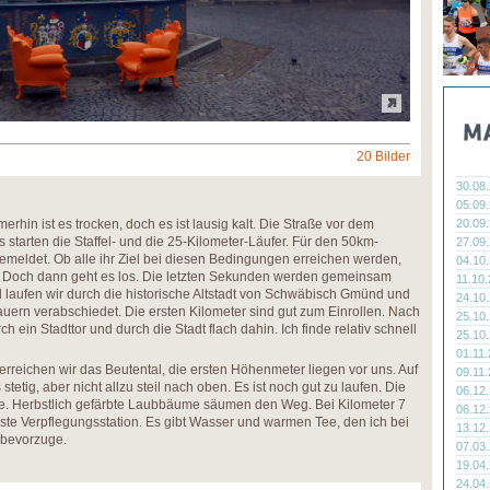
20 Bilder
30.08
05.09
rhin ist es trocken, doch es ist lausig kalt. Die Straße vor dem
20.09
uns starten die Staffel- und die 25-Kilometer-Läufer. Für den 50km-
27.09
emeldet. Ob alle ihr Ziel bei diesen Bedingungen erreichen werden,
04.10
. Doch dann geht es los. Die letzten Sekunden werden gemeinsam
11.10
 laufen wir durch die historische Altstadt von Schwäbisch Gmünd und
24.10
ern verabschiedet. Die ersten Kilometer sind gut zum Einrollen. Nach
25.10
 ein Stadttor und durch die Stadt flach dahin. Ich finde relativ schnell
25.10
01.11
reichen wir das Beutental, die ersten Höhenmeter liegen vor uns. Auf
09.11
tig, aber nicht allzu steil nach oben. Es ist noch gut zu laufen. Die
06.12
ne. Herbstlich gefärbte Laubbäume säumen den Weg. Bei Kilometer 7
06.12
rste Verpflegungsstation. Es gibt Wasser und warmen Tee, den ich bei
13.12
 bevorzuge.
07.03
19.04
24.04