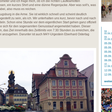
ometer und ich frage mich, ob ich die richten Laufklamotten
en, ein kurzes Shirt und eine dünne Regenjacke. Aber was soll's, was
abei, also muss es reichen.
Augsburg in die Arme. Sie ist wirklich schnell und scheint deutlich
estellt zu sein, als ich. Wir unterhalten uns kurz, bevor nach und nach
eln. Schon eine Stunde vor dem eigentlichen Start gehen ganz offiziell
 die sich für den sogenannten Genusslauf angemeldet haben. Dieser
n, das Ziel innerhalb des Zeitlimits von 7:30 Stunden zu erreichen, die
04. -
05.09.
rei anzugehen. Darunter ist auch M4Y-Urgestein Eberhard Ostertag
04. -
05.09.
05.09
05.09
05.09
05.09
06.09
10. -
12.09.
12.09
12.09
weite