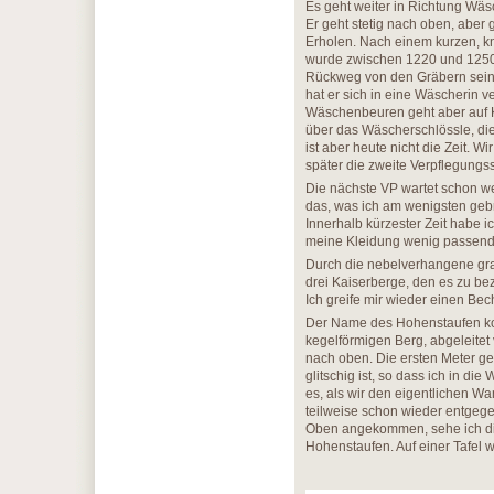
Es geht weiter in Richtung Wäs
Er geht stetig nach oben, abe
Erholen. Nach einem kurzen, kn
wurde zwischen 1220 und 1250 
Rückweg von den Gräbern seine
hat er sich in eine Wäscherin 
Wäschenbeuren geht aber auf K
über das Wäscherschlössle, die
ist aber heute nicht die Zeit. 
später die zweite Verpflegungss
Die nächste VP wartet schon we
das, was ich am wenigsten gebr
Innerhalb kürzester Zeit habe i
meine Kleidung wenig passen
Durch die nebelverhangene gra
drei Kaiserberge, den es zu bez
Ich greife mir wieder einen Be
Der Name des Hohenstaufen kom
kegelförmigen Berg, abgeleitet 
nach oben. Die ersten Meter g
glitschig ist, so dass ich in di
es, als wir den eigentlichen 
teilweise schon wieder entgeg
Oben angekommen, sehe ich di
Hohenstaufen. Auf einer Tafel 