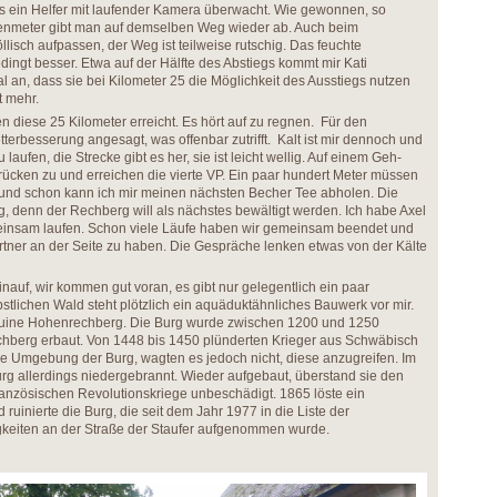
as ein Helfer mit laufender Kamera überwacht. Wie gewonnen, so
enmeter gibt man auf demselben Weg wieder ab. Auch beim
isch aufpassen, der Weg ist teilweise rutschig. Das feuchte
dingt besser. Etwa auf der Hälfte des Abstiegs kommt mir Kati
l an, dass sie bei Kilometer 25 die Möglichkeit des Ausstiegs nutzen
ht mehr.
 diese 25 Kilometer erreicht. Es hört auf zu regnen. Für den
terbesserung angesagt, was offenbar zutrifft. Kalt ist mir dennoch und
laufen, die Strecke gibt es her, sie ist leicht wellig. Auf einem Geh-
ücken zu und erreichen die vierte VP. Ein paar hundert Meter müssen
n und schon kann ich mir meinen nächsten Becher Tee abholen. Die
g, denn der Rechberg will als nächstes bewältigt werden. Ich habe Axel
emeinsam laufen. Schon viele Läufe haben wir gemeinsam beendet und
artner an der Seite zu haben. Die Gespräche lenken etwas von der Kälte
nauf, wir kommen gut voran, es gibt nur gelegentlich ein paar
rbstlichen Wald steht plötzlich ein aquäduktähnliches Bauwerk vor mir.
Ruine Hohenrechberg. Die Burg wurde zwischen 1200 und 1250
echberg erbaut. Von 1448 bis 1450 plünderten Krieger aus Schwäbisch
 Umgebung der Burg, wagten es jedoch nicht, diese anzugreifen. Im
g allerdings niedergebrannt. Wieder aufgebaut, überstand sie den
französischen Revolutionskriege unbeschädigt. 1865 löste ein
ruinierte die Burg, die seit dem Jahr 1977 in die Liste der
eiten an der Straße der Staufer aufgenommen wurde.