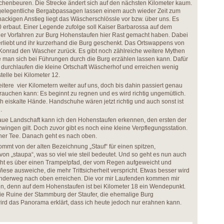
chenbeuren. Die Strecke ändert sich auf den nächsten Kilometer kaum.
r gelegentliche Bergabpassagen lassen einem auch wieder Zeit zum
ackigen Anstieg liegt das Wäscherschlössle vor bzw. über uns. Es
erbaut. Einer Legende zufolge soll Kaiser Barbarossa auf dem
r Vorfahren zur Burg Hohenstaufen hier Rast gemacht haben. Dabei
verliebt und ihr kurzerhand die Burg geschenkt. Das Ortswappens von
onrad den Wascher zurück. Es gibt noch zählreiche weitere Mythen
 man sich bei Führungen durch die Burg erzählen lassen kann. Dafür
Wir durchlaufen die kleine Ortschaft Wäscherhof und erreichen wenig
telle bei Kilometer 12.
itere vier Kilometern weiter auf uns, doch bis dahin passiert genau
auchen kann: Es beginnt zu regnen und es wird richtig ungemütlich.
ch eiskalte Hände. Handschuhe wären jetzt richtig und auch sonst ist
d.
ue Landschaft kann ich den Hohenstaufen erkennen, den ersten der
wingen gilt. Doch zuvor gibt es noch eine kleine Verpflegungsstation.
cher Tee. Danach geht es nach oben.
mt von der alten Bezeichnung „Stauf“ für einen spitzen,
von „staupa“, was so viel wie steil bedeutet. Und so geht es nun auch
eht es über einen Trampelpfad, der vom Regen aufgeweicht und
e Wiese ausweiche, die mehr Trittsicherheit verspricht. Etwas besser wird
Wanderweg nach oben erreichen. Die vor mir Laufenden kommen mir
en, denn auf dem Hohenstaufen ist bei Kilometer 18 ein Wendepunkt.
e Ruine der Stammburg der Staufer, die ehemalige Burg
wird das Panorama erklärt, dass ich heute jedoch nur erahnen kann.