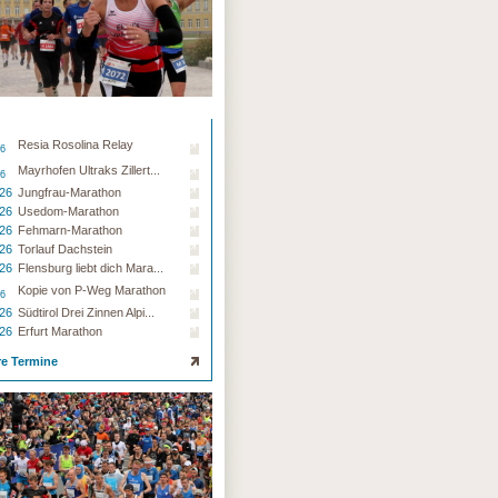
Resia Rosolina Relay
26
Mayrhofen Ultraks Zillert...
26
.26
Jungfrau-Marathon
.26
Usedom-Marathon
.26
Fehmarn-Marathon
.26
Torlauf Dachstein
.26
Flensburg liebt dich Mara...
Kopie von P-Weg Marathon
26
.26
Südtirol Drei Zinnen Alpi...
.26
Erfurt Marathon
re Termine