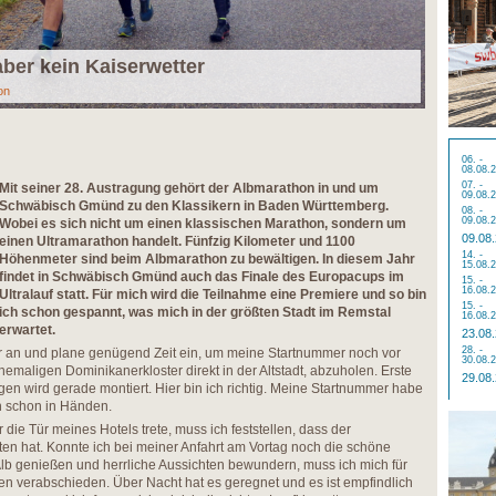
aber kein Kaiserwetter
on
06. -
08.08.
07. -
Mit seiner 28. Austragung gehört der Albmarathon in und um
09.08.
Schwäbisch Gmünd zu den Klassikern in Baden Württemberg.
08. -
09.08.
Wobei es sich nicht um einen klassischen Marathon, sondern um
09.08
einen Ultramarathon handelt. Fünfzig Kilometer und 1100
14. -
Höhenmeter sind beim Albmarathon zu bewältigen. In diesem Jahr
15.08.
findet in Schwäbisch Gmünd auch das Finale des Europacups im
15. -
16.08.
Ultralauf statt. Für mich wird die Teilnahme eine Premiere und so bin
15. -
ich schon gespannt, was mich in der größten Stadt im Remstal
16.08.
erwartet.
23.08
28. -
r an und plane genügend Zeit ein, um meine Startnummer noch vor
30.08.
emaligen Dominikanerkloster direkt in der Altstadt, abzuholen. Erste
29.08
gen wird gerade montiert. Hier bin ich richtig. Meine Startnummer habe
h schon in Händen.
die Tür meines Hotels trete, muss ich feststellen, dass der
lten hat. Konnte ich bei meiner Anfahrt am Vortag noch die schöne
lb genießen und herrliche Aussichten bewundern, muss ich mich für
n verabschieden. Über Nacht hat es geregnet und es ist empfindlich