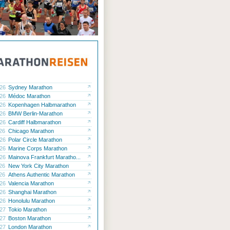
.26
Sydney Marathon
.26
Médoc Marathon
.26
Kopenhagen Halbmarathon
.26
BMW Berlin-Marathon
.26
Cardiff Halbmarathon
.26
Chicago Marathon
.26
Polar Circle Marathon
.26
Marine Corps Marathon
.26
Mainova Frankfurt Maratho...
.26
New York City Marathon
.26
Athens Authentic Marathon
.26
Valencia Marathon
.26
Shanghai Marathon
.26
Honolulu Marathon
.27
Tokio Marathon
.27
Boston Marathon
.27
London Marathon