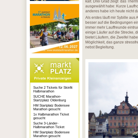
kalt. Drei Grad zeigt das Therm
ausgewählt habe: Kurze Laufhos
anderes habe ich heute nicht d
Als erstes läuft mir Sybille aus 
besser auf die Bedingungen eing
immer mehr Lauffreunde eintrud
einige Läufer auf die Strecke,
bietet Läufern, die Zweifel habe
Möglichkeit, das ganze stressf
nebst Begleitung.
Suche 2 Tickets für Skinfit
Halbmarathon
SUCHE Marathon-
Startzplatz Oldenburg
HM Startplatz Bodensee
Marathon gesucht
1x Halbmarathon Ticket
gesucht
Suche 3-Länder-
Halbmarathon Ticket
HM Startplatz Bodensee
Marathon gesucht