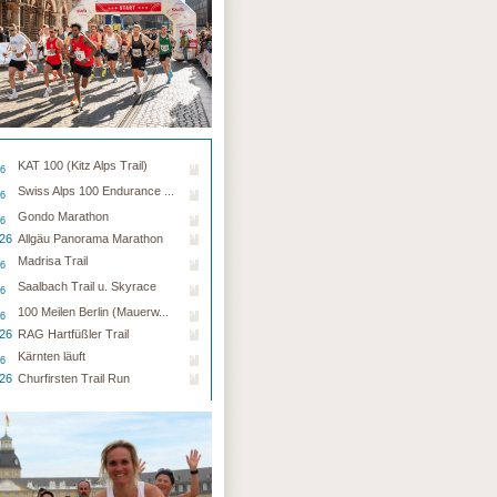
KAT 100 (Kitz Alps Trail)
26
Swiss Alps 100 Endurance ...
26
Gondo Marathon
26
.26
Allgäu Panorama Marathon
Madrisa Trail
26
Saalbach Trail u. Skyrace
26
100 Meilen Berlin (Mauerw...
26
.26
RAG Hartfüßler Trail
Kärnten läuft
26
.26
Churfirsten Trail Run