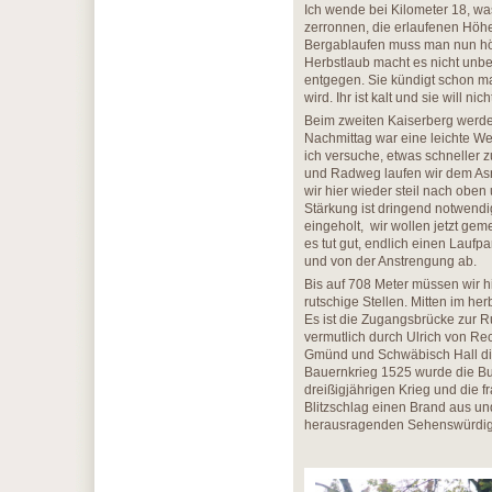
Ich wende bei Kilometer 18, w
zerronnen, die erlaufenen Höh
Bergablaufen muss man nun höll
Herbstlaub macht es nicht unbe
entgegen. Sie kündigt schon ma
wird. Ihr ist kalt und sie will nic
Beim zweiten Kaiserberg werden
Nachmittag war eine leichte Wet
ich versuche, etwas schneller zu 
und Radweg laufen wir dem Asr
wir hier wieder steil nach obe
Stärkung ist dringend notwendi
eingeholt, wir wollen jetzt g
es tut gut, endlich einen Laufp
und von der Anstrengung ab.
Bis auf 708 Meter müssen wir hi
rutschige Stellen. Mitten im he
Es ist die Zugangsbrücke zur 
vermutlich durch Ulrich von R
Gmünd und Schwäbisch Hall die
Bauernkrieg 1525 wurde die Bur
dreißigjährigen Krieg und die 
Blitzschlag einen Brand aus und 
herausragenden Sehenswürdigk