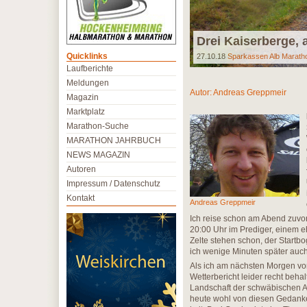
Drei Kaiserberge, 
Quicklinks
27.10.18
Sparkassen Alb Marath
Laufberichte
Meldungen
Autor:
Andreas Greppmeir
Magazin
Marktplatz
Marathon-Suche
MARATHON JAHRBUCH
NEWS MAGAZIN
Autoren
Impressum / Datenschutz
Kontakt
Andreas Greppmeir
Ich reise schon am Abend zuvo
20:00 Uhr im Prediger, einem eh
Zelte stehen schon, der Startbo
ich wenige Minuten später auc
Als ich am nächsten Morgen vor 
Wetterbericht leider recht beha
Landschaft der schwäbischen A
heute wohl von diesen Gedanke