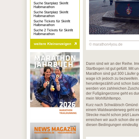
Suche Startplatz Skinfit
Halbmarathon
Suche Startplatz Skinfit
Halbmarathon
Suche Tickets für Skinfit
Halbmarathon
Suche 2 Tickets für Skinfit
Halbmarathon
© marathon4you.de
Dann sind wir an der Reihe. Imme
Startbogen ist gut gefüllt. Mit 
Marathon sind gut 300 Läufer g
wage ich jedoch zu bezweifeln
heruntergezählt und schon bald
werden von zahlreichen Zuschau
der Fußgängerzone geht es durch
mein Wohlfühltempo.
Kurz nach Schwäbisch Gmünd er
einem Waldwanderweg geht es ste
Strecke macht schon jetzt Lau
erreichen wir auch schon die e
diesen Bedingungen eindeutig