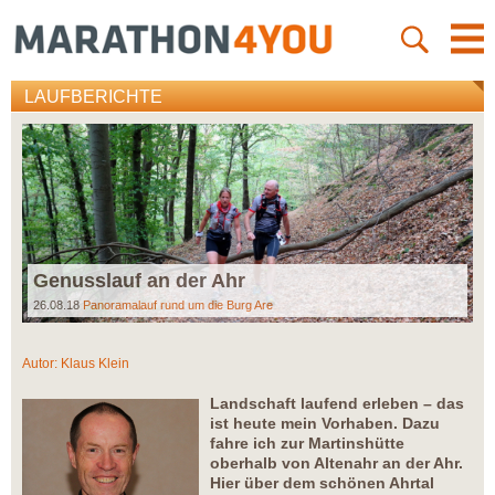
LAUFBERICHTE
Genusslauf an der Ahr
26.08.18
Panoramalauf rund um die Burg Are
Autor:
Klaus Klein
Landschaft laufend erleben – das
ist heute mein Vorhaben. Dazu
fahre ich zur Martinshütte
oberhalb von Altenahr an der Ahr.
Hier über dem schönen Ahrtal