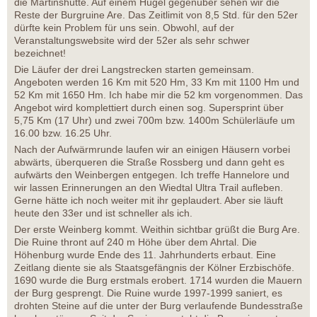
die Martinshütte. Auf einem Hügel gegenüber sehen wir die
Reste der Burgruine Are. Das Zeitlimit von 8,5 Std. für den 52er
dürfte kein Problem für uns sein. Obwohl, auf der
Veranstaltungswebsite wird der 52er als sehr schwer
bezeichnet!
Die Läufer der drei Langstrecken starten gemeinsam.
Angeboten werden 16 Km mit 520 Hm, 33 Km mit 1100 Hm und
52 Km mit 1650 Hm. Ich habe mir die 52 km vorgenommen. Das
Angebot wird komplettiert durch einen sog. Supersprint über
5,75 Km (17 Uhr) und zwei 700m bzw. 1400m Schülerläufe um
16.00 bzw. 16.25 Uhr.
Nach der Aufwärmrunde laufen wir an einigen Häusern vorbei
abwärts, überqueren die Straße Rossberg und dann geht es
aufwärts den Weinbergen entgegen. Ich treffe Hannelore und
wir lassen Erinnerungen an den Wiedtal Ultra Trail aufleben.
Gerne hätte ich noch weiter mit ihr geplaudert. Aber sie läuft
heute den 33er und ist schneller als ich.
Der erste Weinberg kommt. Weithin sichtbar grüßt die Burg Are.
Die Ruine thront auf 240 m Höhe über dem Ahrtal. Die
Höhenburg wurde Ende des 11. Jahrhunderts erbaut. Eine
Zeitlang diente sie als Staatsgefängnis der Kölner Erzbischöfe.
1690 wurde die Burg erstmals erobert. 1714 wurden die Mauern
der Burg gesprengt. Die Ruine wurde 1997-1999 saniert, es
drohten Steine auf die unter der Burg verlaufende Bundesstraße