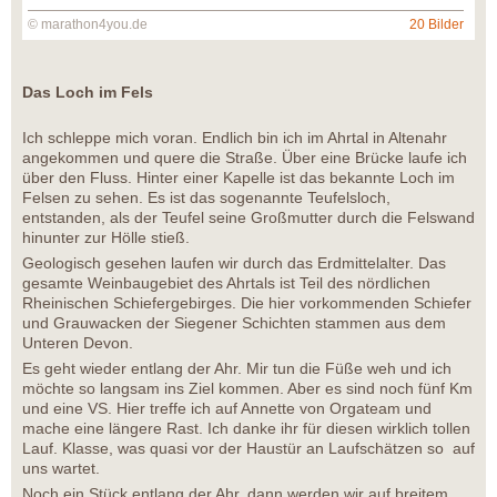
© marathon4you.de
20 Bilder
Das Loch im Fels
Ich schleppe mich voran. Endlich bin ich im Ahrtal in Altenahr
angekommen und quere die Straße. Über eine Brücke laufe ich
über den Fluss. Hinter einer Kapelle ist das bekannte Loch im
Felsen zu sehen. Es ist das sogenannte Teufelsloch,
entstanden, als der Teufel seine Großmutter durch die Felswand
hinunter zur Hölle stieß.
Geologisch gesehen laufen wir durch das Erdmittelalter. Das
gesamte Weinbaugebiet des Ahrtals ist Teil des nördlichen
Rheinischen Schiefergebirges. Die hier vorkommenden Schiefer
und Grauwacken der Siegener Schichten stammen aus dem
Unteren Devon.
Es geht wieder entlang der Ahr. Mir tun die Füße weh und ich
möchte so langsam ins Ziel kommen. Aber es sind noch fünf Km
und eine VS. Hier treffe ich auf Annette von Orgateam und
mache eine längere Rast. Ich danke ihr für diesen wirklich tollen
Lauf. Klasse, was quasi vor der Haustür an Laufschätzen so auf
uns wartet.
Noch ein Stück entlang der Ahr, dann werden wir auf breitem