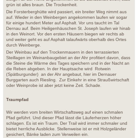
grün ist alles braun. Die Trockenheit.
Die Forsterberghütte wird passiert, ein breiter Weg nimmt aus
auf. Wieder in den Weinbergen angekommen laufen wir sogar
für einige hundert Meter auf Asphalt. Vor uns taucht im Tal
Dernau auf. Beim Heiligenhäuschen St. Joseph laufen wir hinab
in den Weinort. Vor den ersten Häusern biegen wir rechts ab
und weiter geht es auf Asphalt talaufwärts oberhalb des Ortes
durch Weinberge.
Der Weinbau auf den Trockenmauern in den terrassierten
Steillagen im Weinanbaugebiet an der Ahr profitiert davon, dass
die Steine die Wärme des Tages speichern und in der Nacht an
die Reben abgeben. In der Hauptsache wird Rotwein
(Spätburgunder) an der Ahr angebaut, hier im Dernauer
Burggarten auch Riesling. Zur Einkehr in eine Straußwirtschaft
oder Weinprobe ist aber jetzt keine Zeit. Schade.
Traumpfad
Wir werden vom breiten Wirtschaftsweg auf einen schmalen
Pfad geführt. Und dieser Pfad lässt die Läuferherzen höher
schlagen. Es ist ein Traum. Der Trail wird immer schmaler und
bietet herrliche Ausblicke. Stellenweise ist er mit Holzgeländer
gesichert, Bänke laden zum Verweilen ein.