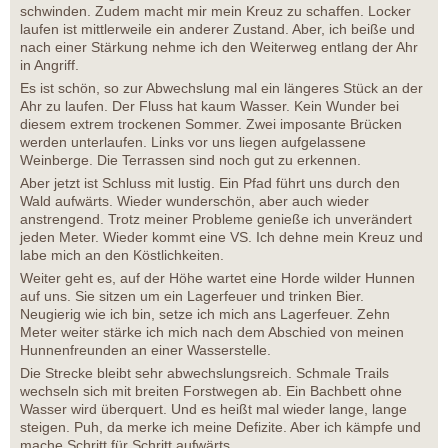
schwinden. Zudem macht mir mein Kreuz zu schaffen. Locker
laufen ist mittlerweile ein anderer Zustand. Aber, ich beiße und
nach einer Stärkung nehme ich den Weiterweg entlang der Ahr
in Angriff.
Es ist schön, so zur Abwechslung mal ein längeres Stück an der
Ahr zu laufen. Der Fluss hat kaum Wasser. Kein Wunder bei
diesem extrem trockenen Sommer. Zwei imposante Brücken
werden unterlaufen. Links vor uns liegen aufgelassene
Weinberge. Die Terrassen sind noch gut zu erkennen.
Aber jetzt ist Schluss mit lustig. Ein Pfad führt uns durch den
Wald aufwärts. Wieder wunderschön, aber auch wieder
anstrengend. Trotz meiner Probleme genieße ich unverändert
jeden Meter. Wieder kommt eine VS. Ich dehne mein Kreuz und
labe mich an den Köstlichkeiten.
Weiter geht es, auf der Höhe wartet eine Horde wilder Hunnen
auf uns. Sie sitzen um ein Lagerfeuer und trinken Bier.
Neugierig wie ich bin, setze ich mich ans Lagerfeuer. Zehn
Meter weiter stärke ich mich nach dem Abschied von meinen
Hunnenfreunden an einer Wasserstelle.
Die Strecke bleibt sehr abwechslungsreich. Schmale Trails
wechseln sich mit breiten Forstwegen ab. Ein Bachbett ohne
Wasser wird überquert. Und es heißt mal wieder lange, lange
steigen. Puh, da merke ich meine Defizite. Aber ich kämpfe und
mache Schritt für Schritt aufwärts.