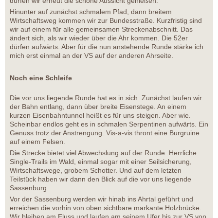
dürfen wir erneut die schöne Aussicht genießen.
Hinunter auf zunächst schmalem Pfad, dann breitem
Wirtschaftsweg kommen wir zur Bundesstraße. Kurzfristig sind
wir auf einem für alle gemeinsamen Streckenabschnitt. Das
ändert sich, als wir wieder über die Ahr kommen. Die 52er
dürfen aufwärts. Aber für die nun anstehende Runde stärke ich
mich erst einmal an der VS auf der anderen Ahrseite.
Noch eine Schleife
Die vor uns liegende Runde hat es in sich. Zunächst laufen wir
der Bahn entlang, dann über breite Eisenstege. An einem
kurzen Eisenbahntunnel heißt es für uns steigen. Aber wie.
Scheinbar endlos geht es in schmalen Serpentinen aufwärts. Ein
Genuss trotz der Anstrengung. Vis-a-vis thront eine Burgruine
auf einem Felsen.
Die Strecke bietet viel Abwechslung auf der Runde. Herrliche
Single-Trails im Wald, einmal sogar mit einer Seilsicherung,
Wirtschaftswege, grobem Schotter. Und auf dem letzten
Teilstück haben wir dann den Blick auf die vor uns liegende
Sassenburg.
Vor der Sassenburg werden wir hinab ins Ahrtal geführt und
erreichen die vorhin von oben sichtbare markante Holzbrücke.
Wir bleiben am Fluss und laufen am seinem Ufer bis zur VS von