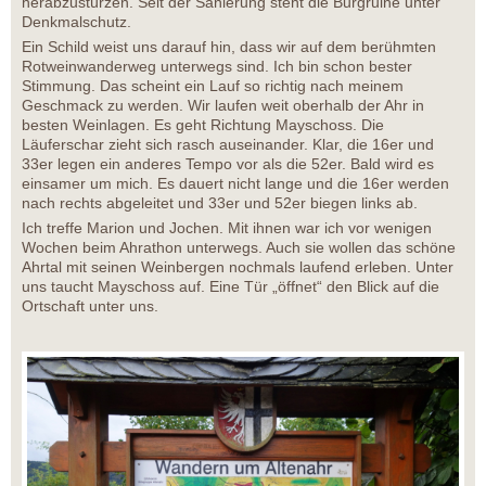
herabzustürzen. Seit der Sanierung steht die Burgruine unter
Denkmalschutz.
Ein Schild weist uns darauf hin, dass wir auf dem berühmten
Rotweinwanderweg unterwegs sind. Ich bin schon bester
Stimmung. Das scheint ein Lauf so richtig nach meinem
Geschmack zu werden. Wir laufen weit oberhalb der Ahr in
besten Weinlagen. Es geht Richtung Mayschoss. Die
Läuferschar zieht sich rasch auseinander. Klar, die 16er und
33er legen ein anderes Tempo vor als die 52er. Bald wird es
einsamer um mich. Es dauert nicht lange und die 16er werden
nach rechts abgeleitet und 33er und 52er biegen links ab.
Ich treffe Marion und Jochen. Mit ihnen war ich vor wenigen
Wochen beim Ahrathon unterwegs. Auch sie wollen das schöne
Ahrtal mit seinen Weinbergen nochmals laufend erleben. Unter
uns taucht Mayschoss auf. Eine Tür „öffnet“ den Blick auf die
Ortschaft unter uns.