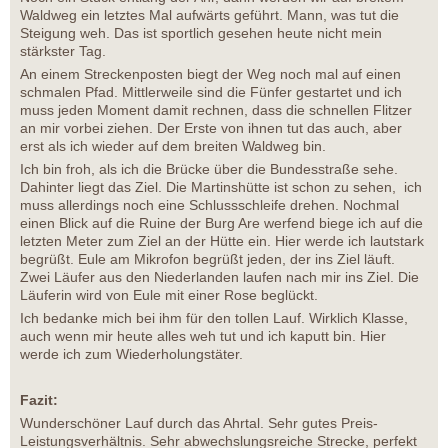
Waldweg ein letztes Mal aufwärts geführt. Mann, was tut die
Steigung weh. Das ist sportlich gesehen heute nicht mein
stärkster Tag.
An einem Streckenposten biegt der Weg noch mal auf einen
schmalen Pfad. Mittlerweile sind die Fünfer gestartet und ich
muss jeden Moment damit rechnen, dass die schnellen Flitzer
an mir vorbei ziehen. Der Erste von ihnen tut das auch, aber
erst als ich wieder auf dem breiten Waldweg bin.
Ich bin froh, als ich die Brücke über die Bundesstraße sehe.
Dahinter liegt das Ziel. Die Martinshütte ist schon zu sehen, ich
muss allerdings noch eine Schlussschleife drehen. Nochmal
einen Blick auf die Ruine der Burg Are werfend biege ich auf die
letzten Meter zum Ziel an der Hütte ein. Hier werde ich lautstark
begrüßt. Eule am Mikrofon begrüßt jeden, der ins Ziel läuft.
Zwei Läufer aus den Niederlanden laufen nach mir ins Ziel. Die
Läuferin wird von Eule mit einer Rose beglückt.
Ich bedanke mich bei ihm für den tollen Lauf. Wirklich Klasse,
auch wenn mir heute alles weh tut und ich kaputt bin. Hier
werde ich zum Wiederholungstäter.
Fazit:
Wunderschöner Lauf durch das Ahrtal. Sehr gutes Preis-
Leistungsverhältnis. Sehr abwechslungsreiche Strecke, perfekt