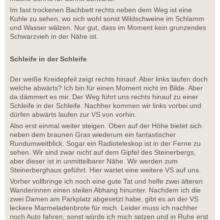
Im fast trockenen Bachbett rechts neben dem Weg ist eine
Kuhle zu sehen, wo sich wohl sonst Wildschweine im Schlamm
und Wasser wälzen. Nur gut, dass im Moment kein grunzendes
Schwarzvieh in der Nähe ist.
Schleife in der Schleife
Der weiße Kreidepfeil zeigt rechts hinauf. Aber links laufen doch
welche abwärts? Ich bin für einen Moment nicht im Bilde. Aber
da dämmert es mir. Der Weg führt uns rechts hinauf zu einer
Schleife in der Schleife. Nachher kommen wir links vorbei und
dürfen abwärts laufen zur VS von vorhin.
Also erst einmal weiter steigen. Oben auf der Höhe bietet sich
neben dem braunen Gras wiederum ein fantastischer
Rundumweitblick. Sogar ein Radioteleskop ist in der Ferne zu
sehen. Wir sind zwar nicht auf dem Gipfel des Steinerbergs,
aber dieser ist in unmittelbarer Nähe. Wir werden zum
Steinerberghaus geführt. Hier wartet eine weitere VS auf uns.
Vorher vollbringe ich noch eine gute Tat und helfe zwei älteren
Wanderinnen einen steilen Abhang hinunter. Nachdem ich die
zwei Damen am Parkplatz abgesetzt habe, gibt es an der VS
leckere Marmeladenbrote für mich. Leider muss ich nachher
noch Auto fahren, sonst würde ich mich setzen und in Ruhe erst